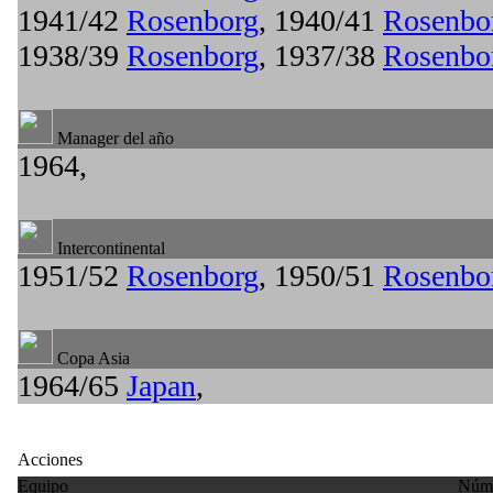
1941/42
Rosenborg
, 1940/41
Rosenbo
1938/39
Rosenborg
, 1937/38
Rosenbo
Manager del año
1964,
Intercontinental
1951/52
Rosenborg
, 1950/51
Rosenbo
Copa Asia
1964/65
Japan
,
Acciones
Equipo
Núme