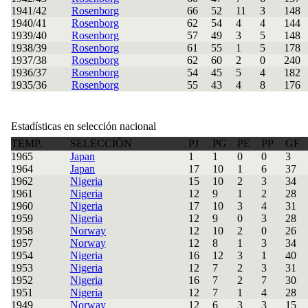
1941/42
Rosenborg
66
52
11
3
148
1940/41
Rosenborg
62
54
4
4
144
1939/40
Rosenborg
57
49
3
5
148
1938/39
Rosenborg
61
55
1
5
178
1937/38
Rosenborg
62
60
2
0
240
1936/37
Rosenborg
54
45
5
4
182
1935/36
Rosenborg
55
43
4
8
176
Estadísticas en selección nacional
TEMP.
SELECCIÓN
PJ
PG
PE
PP
GF
1965
Japan
1
1
0
0
3
1964
Japan
17
10
1
6
37
1962
Nigeria
15
10
2
3
34
1961
Nigeria
12
9
1
2
28
1960
Nigeria
17
10
3
4
31
1959
Nigeria
12
9
0
3
28
1958
Norway
12
10
2
0
26
1957
Norway
12
8
1
3
34
1954
Nigeria
16
12
3
1
40
1953
Nigeria
12
7
2
3
31
1952
Nigeria
16
7
2
7
30
1951
Nigeria
12
7
1
4
28
1949
Norway
12
6
3
3
15