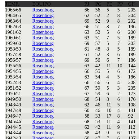
TEMP.
EQUIPO
PJ
PG
PE
PP
GF
1965/66
Rosenborg
66
56
5
5
205
1964/65
Rosenborg
62
52
2
8
204
1963/64
Rosenborg
69
52
9
8
202
1962/63
Rosenborg
66
51
8
7
196
1961/62
Rosenborg
63
52
5
6
200
1960/61
Rosenborg
63
51
7
5
189
1959/60
Rosenborg
69
57
5
7
203
1958/59
Rosenborg
61
48
8
5
189
1957/58
Rosenborg
61
52
3
6
189
1956/57
Rosenborg
69
56
6
7
186
1955/56
Rosenborg
63
42
11
10
144
1954/55
Rosenborg
66
55
5
6
172
1953/54
Rosenborg
63
54
4
5
186
1952/53
Rosenborg
66
56
6
4
208
1951/52
Rosenborg
67
59
5
3
205
1950/51
Rosenborg
67
59
6
2
173
1949/50
Rosenborg
68
54
8
6
176
1948/49
Rosenborg
62
46
11
5
108
1947/48
Rosenborg
60
46
10
4
131
1946/47
Rosenborg
58
33
17
8
92
1945/46
Rosenborg
68
53
11
4
141
1944/45
Rosenborg
62
42
11
9
112
1943/44
Rosenborg
58
43
9
6
113
1942/43
Rosenborg
60
47
7
6
137