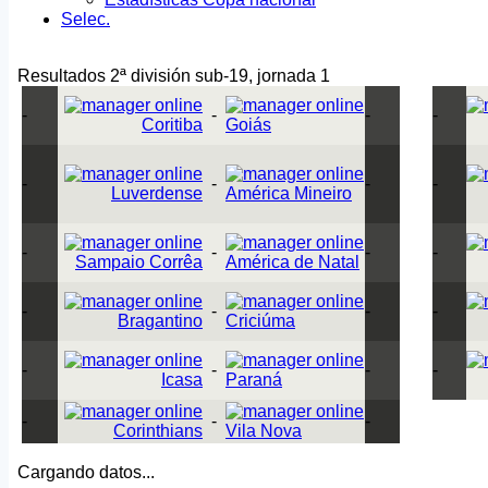
Selec.
Resultados 2ª división sub-19, jornada 1
-
-
-
-
Coritiba
Goiás
-
-
-
-
Luverdense
América Mineiro
-
-
-
-
Sampaio Corrêa
América de Natal
-
-
-
-
Bragantino
Criciúma
-
-
-
-
Icasa
Paraná
-
-
-
Corinthians
Vila Nova
Cargando datos...