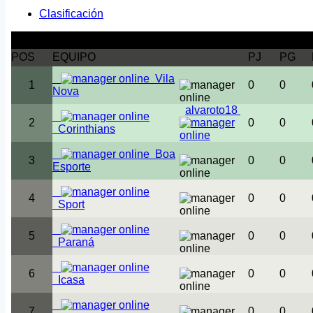
Clasificación
Clasificación 2ª división sub-19
POS
EQUIPO
PJ
PG
Vila
1
0
0
Nova
alvaroto18
2
0
0
Corinthians
Boa
3
0
0
Esporte
4
0
0
Sport
5
0
0
Paraná
6
0
0
Icasa
7
0
0