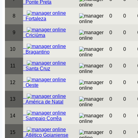
Ponte Preta
8
0
0
Fortaleza
9
0
0
Criciúma
10
0
0
Bragantino
11
0
0
Santa Cruz
12
0
0
Oeste
13
0
0
América de Natal
14
0
0
Sampaio Corrêa
15
0
0
Atlético Goianiense