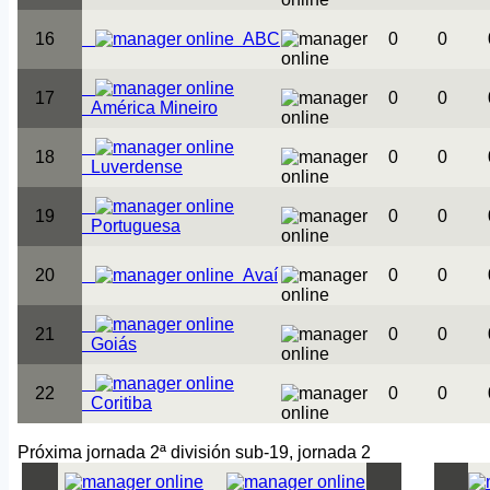
16
ABC
0
0
17
0
0
América Mineiro
18
0
0
Luverdense
19
0
0
Portuguesa
20
Avaí
0
0
21
0
0
Goiás
22
0
0
Coritiba
Próxima jornada 2ª división sub-19, jornada 2