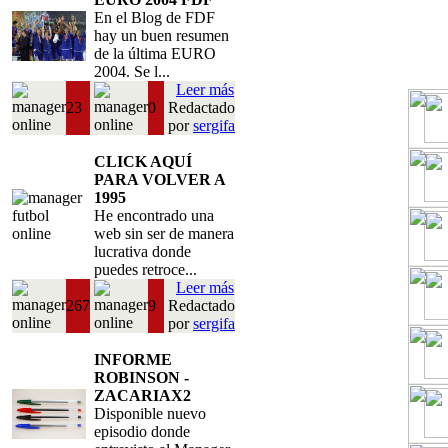
En el Blog de FDF
hay un buen resumen
de la última EURO
2004. Se l...
Leer más
23
0
Redactado
por
sergifa
CLICK AQUÍ
PARA VOLVER A
1995
He encontrado una
web sin ser de manera
lucrativa donde
puedes retroce...
Leer más
267
9
Redactado
por
sergifa
INFORME
ROBINSON -
ZACARIAX2
Disponible nuevo
episodio donde