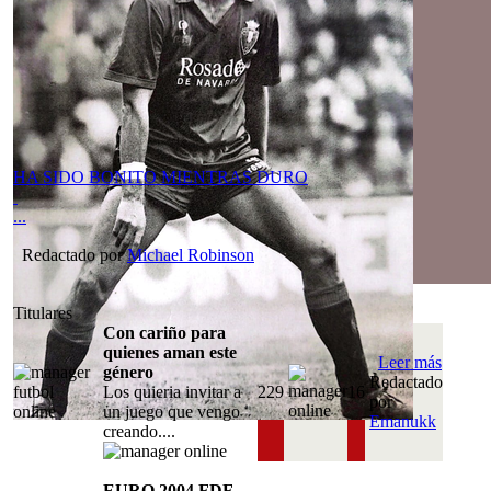
HA SIDO BONITO MIENTRAS DURO
...
Redactado por
Michael Robinson
Titulares
Con cariño para
quienes aman este
Leer más
género
Redactado
Los quieria invitar a
229
16
por
un juego que vengo
Emanukk
creando....
EURO 2004 FDF