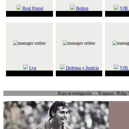
Real Potosí
Bolton
VfB 
40 partidos ganados
38 partidos perdidos
63 partidos s
Lyn
Defensa y Justicia
VfB 
74 partidos marcando
9 partidos sin marcar
58 partidos 
Bajo investigación
Traspaso: Philip Veenhuis, 