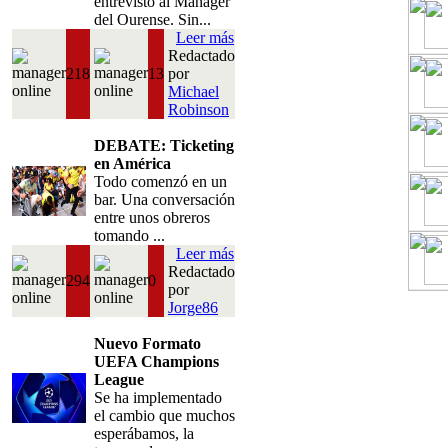
entrevisto al Manager
del Ourense. Sin...
Leer más
Redactado
218
13
por
Michael
Robinson
DEBATE: Ticketing
en América
Todo comenzó en un
bar. Una conversación
entre unos obreros
tomando ...
Leer más
Redactado
294
0
por
Jorge86
Nuevo Formato
UEFA Champions
League
Se ha implementado
el cambio que muchos
esperábamos, la