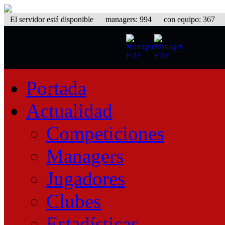
El servidor está disponible
managers: 994 con equipo: 367 equ
Portada
Actualidad
Competiciones
Managers
Jugadores
Clubes
Estadísticas