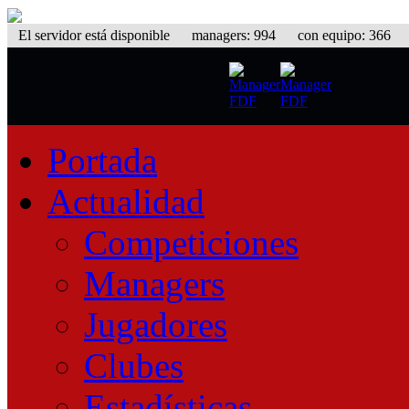
El servidor está disponible
managers: 994 con equipo: 366 equ
Portada
Actualidad
Competiciones
Managers
Jugadores
Clubes
Estadísticas