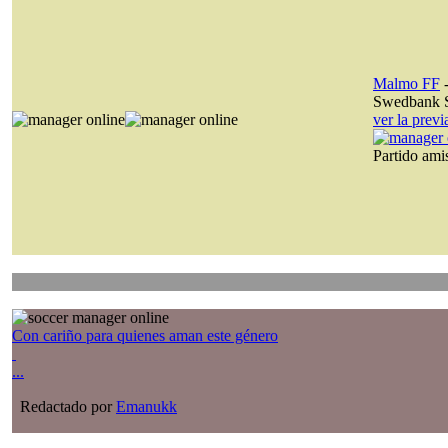
Malmo FF
Swedbank S
ver la prev
Partido am
Con cariño para quienes aman este género
...
Redactado por
Emanukk