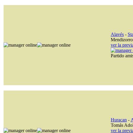
Alavés
-
St
Mendizorro
ver la prev
Partido am
Huracan
-
A
Tomás Ado
ver la prev