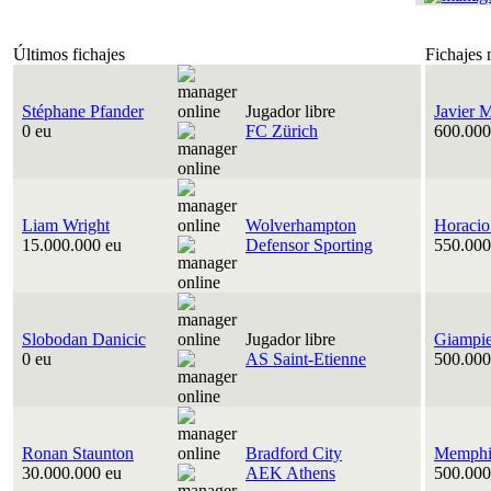
Últimos fichajes
Fichajes 
Stéphane Pfander
Jugador libre
Javier 
0 eu
FC Zürich
600.000
Liam Wright
Wolverhampton
Horacio
15.000.000 eu
Defensor Sporting
550.000
Slobodan Danicic
Jugador libre
Giampie
0 eu
AS Saint-Etienne
500.000
Ronan Staunton
Bradford City
Memphis
30.000.000 eu
AEK Athens
500.000