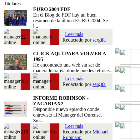
Titulares
EURO 2004 FDF
En el Blog de FDF hay un buen
resumen de la última EURO 2004. Se
l...
Leer más
22
0
Redactado por
sergifa
CLICK AQUÍ PARA VOLVER A
1995
He encontrado una web sin ser de
manera lucrativa donde puedes retroce...
Leer más
267
9
Redactado por
sergifa
INFORME ROBINSON -
ZACARIAX2
Disponible nuevo episodio donde
entrevisto al Manager del Ourense.
Sin...
Leer más
218
13
Redactado por
Michael
Robinson