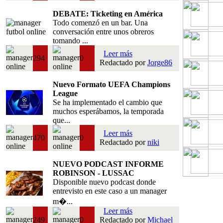
DEBATE: Ticketing en América
Todo comenzó en un bar. Una
conversación entre unos obreros
tomando ...
Leer más
294
0
Redactado por
Jorge86
Nuevo Formato UEFA Champions
League
Se ha implementado el cambio que
muchos esperábamos, la temporada
que...
Leer más
470
0
Redactado por
niki
NUEVO PODCAST INFORME
ROBINSON - LUSSAC
Disponible nuevo podcast donde
entrevisto en este caso a un manager
m�...
Leer más
249
0
Redactado por
Michael