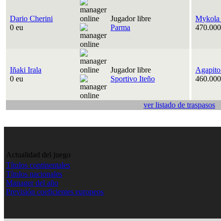
Dario Cherini
Jugador libre
Mykola
0 eu
Parma
470.000
Iñaki Irala
Jugador libre
Agapito
0 eu
Sportivo Iteño
460.000
ver listado de traspasos
Actualidad del juego
Títulos continentales
Títulos nacionales
Manager del año
Previsión coeficientes europeos