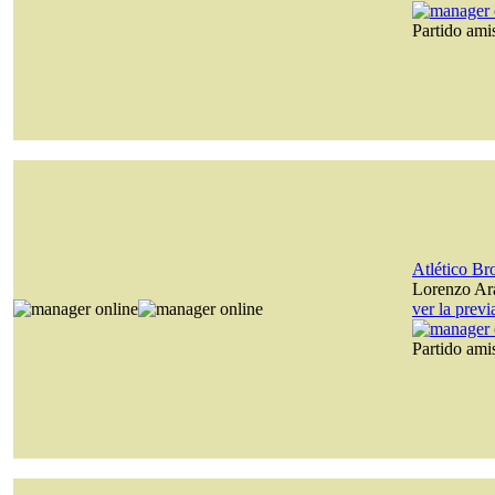
Partido am
Atlético B
Lorenzo Ara
ver la prev
Partido am