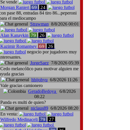
Se vende
69
24
Morgan Ranieri
con pase 88, entradas 84 tiro 86...peperoni
para el mediocampo
Strawman
8/8/2026 00:01
79
26
Alan Kanaykin
69
26
Kazimir Romantsev
negocio por jugadores muy
interesantes.
JorgeSaez
7/8/2026 05:39
Cedo melancólico para motivar alguien me
ayuda gracias
hhijohyu
6/8/2026 11:26
Vale gracias camionero
GeradoBedoya
6/8/2026
08:22
Panda es multi de quien?
niclaus89
6/8/2026 08:20
En venta:
79
27
Wilfredo Medinaceli