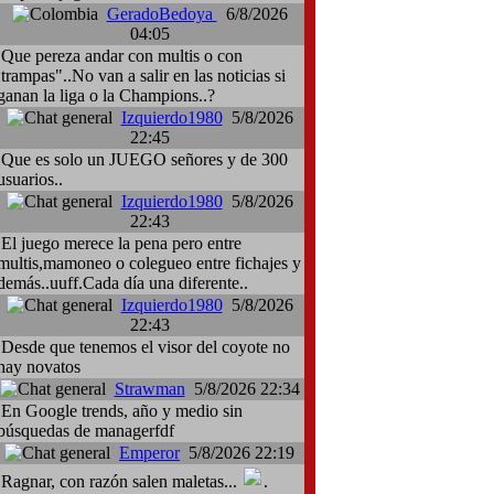
GeradoBedoya
6/8/2026
04:05
Que pereza andar con multis o con
:trampas"..No van a salir en las noticias si
ganan la liga o la Champions..?
Izquierdo1980
5/8/2026
22:45
Que es solo un JUEGO señores y de 300
usuarios..
Izquierdo1980
5/8/2026
22:43
El juego merece la pena pero entre
multis,mamoneo o colegueo entre fichajes y
demás..uuff.Cada día una diferente..
Izquierdo1980
5/8/2026
22:43
Desde que tenemos el visor del coyote no
hay novatos
Strawman
5/8/2026 22:34
En Google trends, año y medio sin
búsquedas de managerfdf
Emperor
5/8/2026 22:19
Ragnar, con razón salen maletas...
.