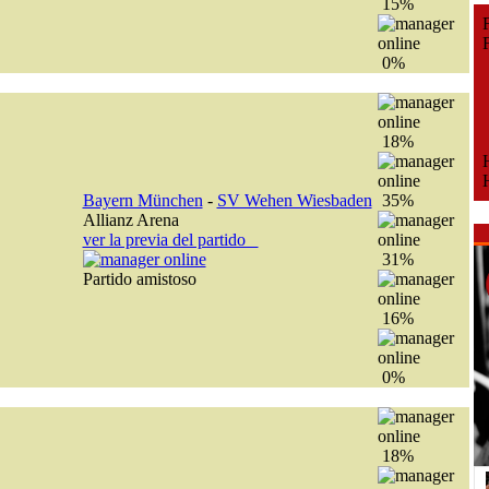
15%
Fe
Fe
0%
18%
H
H
Bayern München
-
SV Wehen Wiesbaden
35%
Allianz Arena
ver la previa del partido
31%
Partido amistoso
16%
0%
18%