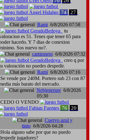
70
26
Uriel Otero
74
27
Ángel Hidalgo
Rami
6/8/2026 07:58
GeradoBedoya
tu
valoracion es 51. Tenes que tener 65 para
poder hacerlo. Y 7 dias de conexion
minimo. Sos nuevo no?.
camionero
6/8/2026 07:32
ieri Cusinato, Cádiz-Cagliari
GeradoBedoya
creo q por
tu valoración no puedes despedir.
Rami
6/8/2026 07:16
Se vende por 240M. Portero sub 23 con 87
media más barato del mercado.
Nebjeperure
6/8/2026
05:30
CEDO O VENDO
76
20
Fabian Fuentes
Cuervo azul y
tinto
6/8/2026 04:28
Hola alguno sabe por que no puedo
despedir jugadores?