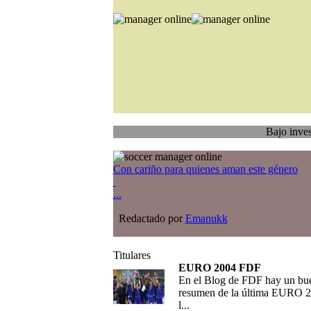
Bajo investigación
T
Con cariño para quienes aman este género
...
Redactado por
Emanukk
Titulares
EURO 2004 FDF
En el Blog de FDF hay un bu
resumen de la última EURO 2
l...