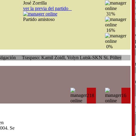
José Zorrilla
ver la previa del partido
31%
Partido amistoso
16%
0%
raspaso: Kamil Zoidl, Volyn Lutsk-SKN St. Pölten
Traspaso: Giamp
218
16
en
004. Se