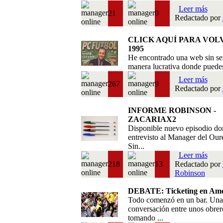
Leer más
21
0
Redactado por
CLICK AQUÍ PARA VOL
1995
He encontrado una web sin se
manera lucrativa donde puedes 
Leer más
267
9
Redactado por
INFORME ROBINSON -
ZACARIAX2
Disponible nuevo episodio do
entrevisto al Manager del Our
Sin...
Leer más
218
13
Redactado por
Robinson
DEBATE: Ticketing en Amé
Todo comenzó en un bar. Una
conversación entre unos obrer
tomando ...