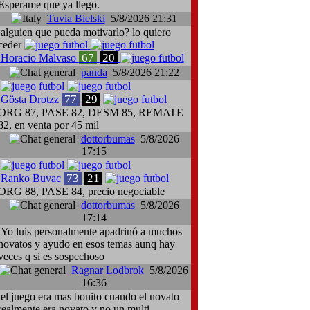
Esperame que ya llego.
Tuvia Bielski
5/8/2026 21:31
alguien que pueda motivarlo? lo quiero
ceder
67
20
Horacio Malvaso
panda
5/8/2026 21:22
77
29
Gösta Drotzz
ORG 87, PASE 82, DESM 85, REMATE
82, en venta por 45 mil
dottorbumas
5/8/2026
17:15
73
21
Ranko Buvac
ORG 88, PASE 84, precio negociable
dottorbumas
5/8/2026
17:14
Yo luis personalmente apadrinó a muchos
novatos y ayudo en esos temas aunq hay
veces q si es sospechoso
Ragnar Lodbrok
5/8/2026
16:36
el juego era mas bonito cuando el novato
realmente era novato y no un multi