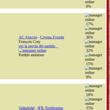
0%
17%
AC Ajaccio
-
Crvena Zvezda
36%
François Coty
ver la previa del partido
32%
Partido amistoso
15%
0%
18%
Valladolid
-
IFK Norrkoping
35%