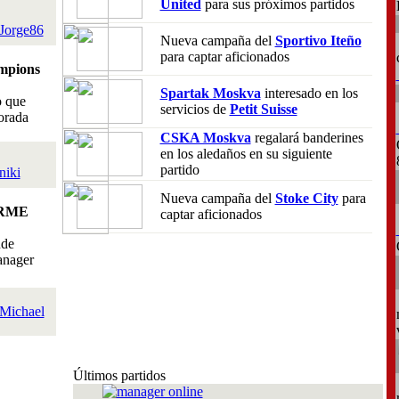
United
para sus próximos partidos
Jorge86
Nueva campaña del
Sportivo Iteño
para captar aficionados
mpions
Spartak Moskva
interesado en los
o que
servicios de
Petit Suisse
orada
CSKA Moskva
regalará banderines
en los aledaños en su siguiente
partido
niki
Nueva campaña del
Stoke City
para
RME
captar aficionados
nde
anager
Michael
Últimos partidos