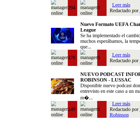
Leer más
294
0
Redactado por
Nuevo Formato UEFA Cha
League
Se ha implementado el cambi
muchos esperábamos, la temp
que...
Leer más
470
0
Redactado por
NUEVO PODCAST INFO
ROBINSON - LUSSAC
Disponible nuevo podcast do
entrevisto en este caso a un m
m�...
Leer más
249
0
Redactado por
Robinson