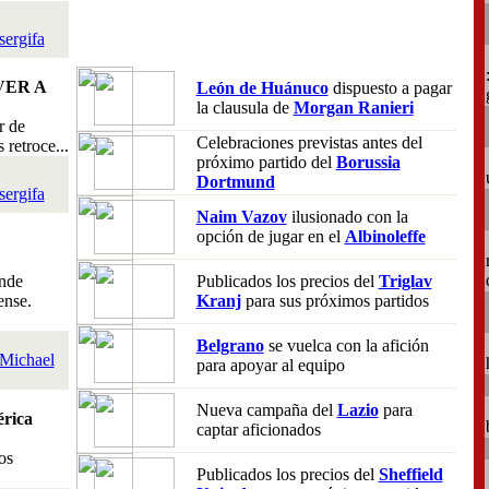
sergifa
VER A
León de Huánuco
dispuesto a pagar
la clausula de
Morgan Ranieri
r de
Celebraciones previstas antes del
retroce...
próximo partido del
Borussia
Dortmund
sergifa
Naim Vazov
ilusionado con la
opción de jugar en el
Albinoleffe
nde
Publicados los precios del
Triglav
ense.
Kranj
para sus próximos partidos
Belgrano
se vuelca con la afición
Michael
para apoyar al equipo
Nueva campaña del
Lazio
para
rica
captar aficionados
os
Publicados los precios del
Sheffield