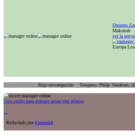
Dinamo Za
Maksimir
ver la prev
Europa Le
Bajo investigación
Traspaso: Philip Veenhuis, Almere Cit
Con cariño para quienes aman este género
...
Redactado por
Emanukk