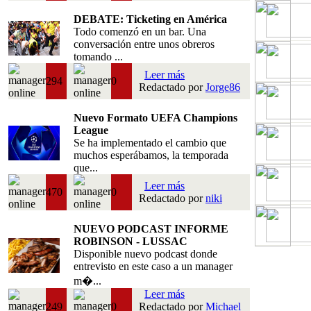
DEBATE: Ticketing en América
Todo comenzó en un bar. Una
conversación entre unos obreros
tomando ...
Leer más
294
0
Redactado por
Jorge86
Nuevo Formato UEFA Champions
League
Se ha implementado el cambio que
muchos esperábamos, la temporada
que...
Leer más
470
0
Redactado por
niki
NUEVO PODCAST INFORME
ROBINSON - LUSSAC
Disponible nuevo podcast donde
entrevisto en este caso a un manager
m�...
Leer más
249
0
Redactado por
Michael