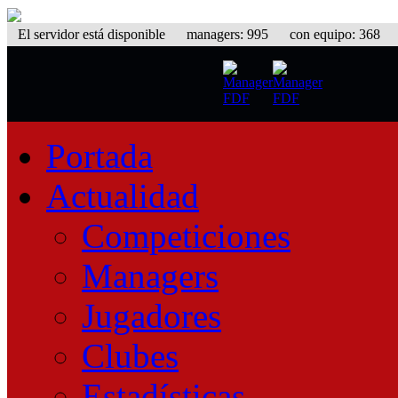
El servidor está disponible
managers: 995 con equipo: 368 equ
Portada
Actualidad
Competiciones
Managers
Jugadores
Clubes
Estadísticas