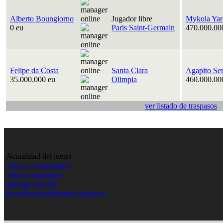
Alberto Boungiorno
Jugador libre
Mykola Yar
0 eu
Paris Saint-Germain
470.000.00
Felipe da Costa
Santa Clara
Agapito Se
35.000.000 eu
Olimpia
460.000.00
ver listado de traspasos
Actualidad del juego
Títulos continentales
Títulos nacionales
Manager del año
Previsión coeficientes europeos