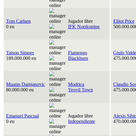
Tom Carlsen
Jugador libre
Elliot Price
0 eu
IFK Norrkoping
500.000.00
Taison Simoes
Flamengo
Giulo Vald
189.000.000 eu
Blackburn
475.000.00
Muanis Damjanovic
Modrica
Claudio So
80.000.000 eu
Yeovil Town
475.000.00
Emanuel Pascual
Jugador libre
Alexis Sibi
0 eu
Independiente
470.000.00