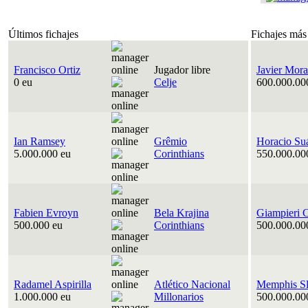
Últimos fichajes
Fichajes más
Francisco Ortiz
Jugador libre
Javier Mora
0 eu
Celje
600.000.00
Ian Ramsey
Grêmio
Horacio Su
5.000.000 eu
Corinthians
550.000.00
Fabien Evroyn
Bela Krajina
Giampieri 
500.000 eu
Corinthians
500.000.00
Radamel Aspirilla
Atlético Nacional
Memphis Sl
1.000.000 eu
Millonarios
500.000.00