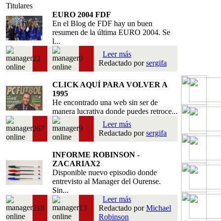
Titulares
EURO 2004 FDF
En el Blog de FDF hay un buen
resumen de la última EURO 2004. Se
l...
Leer más
22
0
Redactado por
sergifa
CLICK AQUÍ PARA VOLVER A
1995
He encontrado una web sin ser de
manera lucrativa donde puedes retroce...
Leer más
267
9
Redactado por
sergifa
INFORME ROBINSON -
ZACARIAX2
Disponible nuevo episodio donde
entrevisto al Manager del Ourense.
Sin...
Leer más
218
13
Redactado por
Michael
Robinson