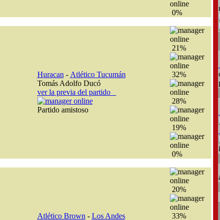
0%
21%
Huracan
-
Atlético Tucumán
32%
Tomás Adolfo Ducó
ver la previa del partido
28%
Partido amistoso
19%
0%
20%
Atlético Brown
-
Los Andes
33%