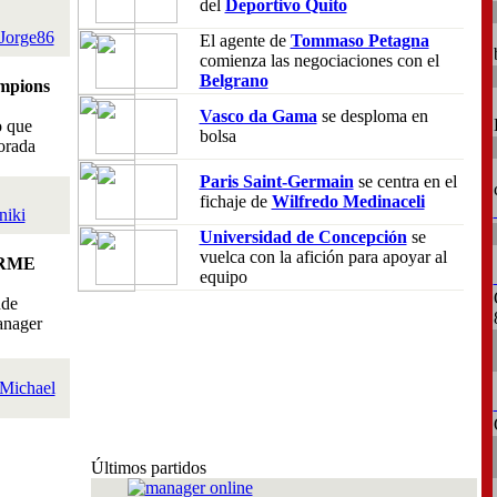
del
Deportivo Quito
Jorge86
El agente de
Tommaso Petagna
comienza las negociaciones con el
Belgrano
mpions
Vasco da Gama
se desploma en
o que
bolsa
orada
Paris Saint-Germain
se centra en el
fichaje de
Wilfredo Medinaceli
niki
Universidad de Concepción
se
vuelca con la afición para apoyar al
RME
equipo
nde
anager
Michael
Últimos partidos