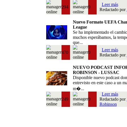
Leer más
294
0
Redactado por
Nuevo Formato UEFA Cha
League
Se ha implementado el cambi
muchos esperábamos, la temp
que...
Leer más
470
0
Redactado por
NUEVO PODCAST INFO
ROBINSON - LUSSAC
Disponible nuevo podcast do
entrevisto en este caso a un m
m�...
Leer más
249
0
Redactado por
Robinson