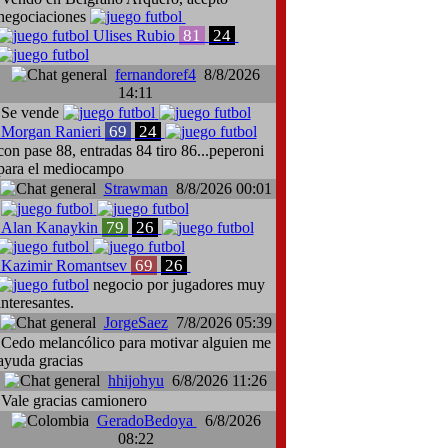
negociaciones
81
24
Ulises Rubio
fernandoref4
8/8/2026
14:11
Se vende
69
24
Morgan Ranieri
con pase 88, entradas 84 tiro 86...peperoni
para el mediocampo
Strawman
8/8/2026 00:01
79
26
Alan Kanaykin
69
26
Kazimir Romantsev
negocio por jugadores muy
interesantes.
JorgeSaez
7/8/2026 05:39
Cedo melancólico para motivar alguien me
ayuda gracias
hhijohyu
6/8/2026 11:26
Vale gracias camionero
GeradoBedoya
6/8/2026
08:22