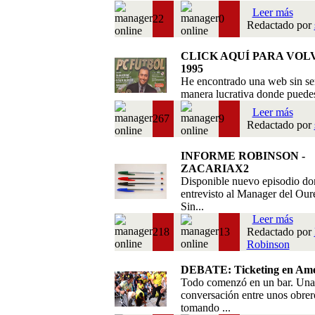
Leer más
22
0
Redactado por
CLICK AQUÍ PARA VOL
1995
He encontrado una web sin se
manera lucrativa donde puedes 
Leer más
267
9
Redactado por
INFORME ROBINSON -
ZACARIAX2
Disponible nuevo episodio do
entrevisto al Manager del Our
Sin...
Leer más
218
13
Redactado por
Robinson
DEBATE: Ticketing en Amé
Todo comenzó en un bar. Una
conversación entre unos obrer
tomando ...