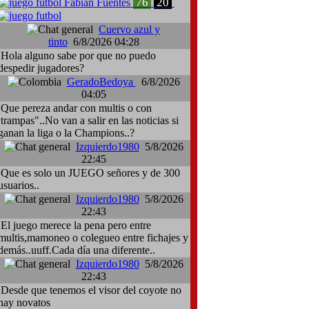
76
20
Fabian Fuentes
Cuervo azul y
tinto
6/8/2026 04:28
Hola alguno sabe por que no puedo
despedir jugadores?
GeradoBedoya
6/8/2026
04:05
Que pereza andar con multis o con
:trampas"..No van a salir en las noticias si
ganan la liga o la Champions..?
Izquierdo1980
5/8/2026
22:45
Que es solo un JUEGO señores y de 300
usuarios..
Izquierdo1980
5/8/2026
22:43
El juego merece la pena pero entre
multis,mamoneo o colegueo entre fichajes y
demás..uuff.Cada día una diferente..
Izquierdo1980
5/8/2026
22:43
Desde que tenemos el visor del coyote no
hay novatos