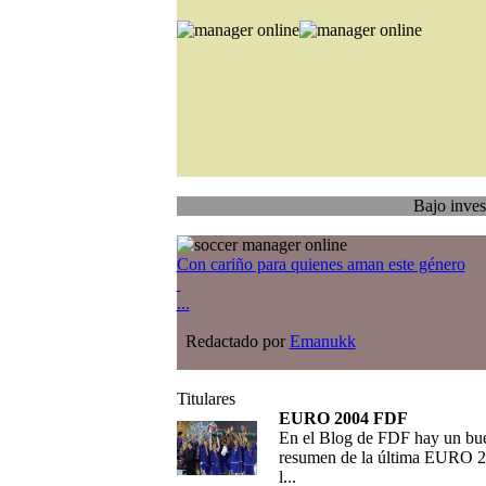
Bajo investigación
T
Con cariño para quienes aman este género
...
Redactado por
Emanukk
Titulares
EURO 2004 FDF
En el Blog de FDF hay un bu
resumen de la última EURO 2
l...