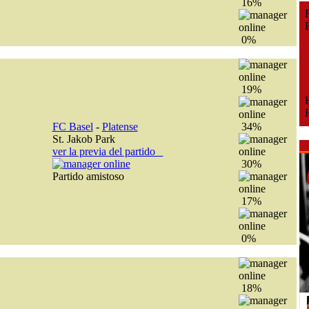
16%
Fe
Fe
0%
19%
H
H
FC Basel
-
Platense
34%
St. Jakob Park
ver la previa del partido
30%
Partido amistoso
17%
0%
18%