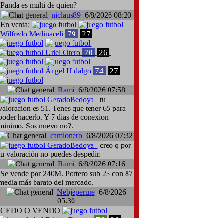
Panda es multi de quien?
niclaus89
6/8/2026 08:20
En venta:
79
27
Wilfredo Medinaceli
70
26
Uriel Otero
74
27
Ángel Hidalgo
Rami
6/8/2026 07:58
 Zoidl, Volyn Lutsk-SKN St. Pölten
Traspaso: Giampieri Cusinato,
GeradoBedoya
tu
valoracion es 51. Tenes que tener 65 para
poder hacerlo. Y 7 dias de conexion
minimo. Sos nuevo no?.
camionero
6/8/2026 07:32
GeradoBedoya
creo q por
tu valoración no puedes despedir.
Rami
6/8/2026 07:16
Se vende por 240M. Portero sub 23 con 87
media más barato del mercado.
Nebjeperure
6/8/2026
05:30
CEDO O VENDO