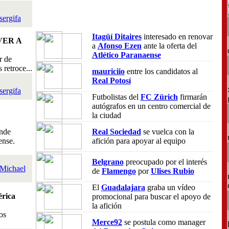
sergifa
Itagüí Ditaires
interesado en renovar
VER A
a
Afonso Ezen
ante la oferta del
Atlético Paranaense
r de
retroce...
mauriciio
entre los candidatos al
Real Potosí
sergifa
Futbolistas del
FC Zürich
firmarán
autógrafos en un centro comercial de
la ciudad
nde
Real Sociedad
se vuelca con la
ense.
afición para apoyar al equipo
Belgrano
preocupado por el interés
Michael
de
Flamengo
por
Ulises Rubio
El
Guadalajara
graba un vídeo
rica
promocional para buscar el apoyo de
la afición
os
Merce92
se postula como manager