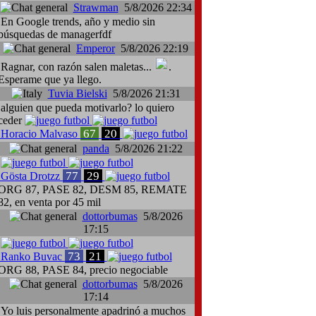
Strawman
5/8/2026 22:34
En Google trends, año y medio sin
búsquedas de managerfdf
Emperor
5/8/2026 22:19
Ragnar, con razón salen maletas...
.
Esperame que ya llego.
Tuvia Bielski
5/8/2026 21:31
alguien que pueda motivarlo? lo quiero
ceder
67
20
Horacio Malvaso
panda
5/8/2026 21:22
77
29
Gösta Drotzz
ORG 87, PASE 82, DESM 85, REMATE
82, en venta por 45 mil
dottorbumas
5/8/2026
17:15
73
21
Ranko Buvac
ORG 88, PASE 84, precio negociable
dottorbumas
5/8/2026
17:14
Yo luis personalmente apadrinó a muchos