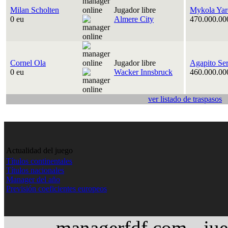
Milan Scholten
Jugador libre
Mykola Yar
0 eu
Almere City
470.000.00
Cornel Ola
Jugador libre
Agapito Se
0 eu
Wacker Innsbruck
460.000.00
ver listado de traspasos
Actualidad del juego
Títulos continentales
Títulos nacionales
Manager del año
Previsión coeficientes europeos
managerfdf.com - jue