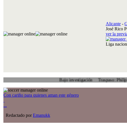
Alicante
-
G
José Rico P
ver la prev
Liga nacio
Bajo investigación
Traspaso: Philip Veenhuis
Con cariño para quienes aman este género
...
Redactado por
Emanukk