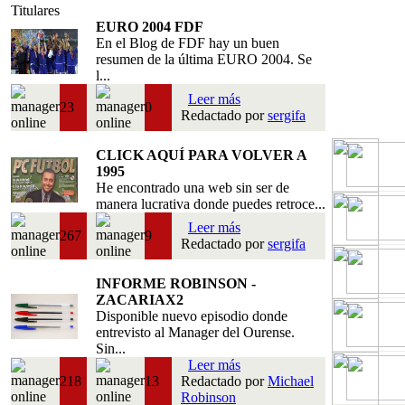
Titulares
EURO 2004 FDF
En el Blog de FDF hay un buen
resumen de la última EURO 2004. Se
l...
Leer más
23
0
Redactado por
sergifa
CLICK AQUÍ PARA VOLVER A
1995
He encontrado una web sin ser de
manera lucrativa donde puedes retroce...
Leer más
267
9
Redactado por
sergifa
INFORME ROBINSON -
ZACARIAX2
Disponible nuevo episodio donde
entrevisto al Manager del Ourense.
Sin...
Leer más
218
13
Redactado por
Michael
Robinson