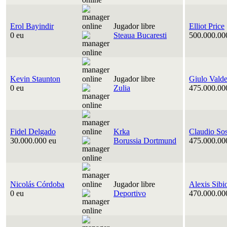
Erol Bayindir
Jugador libre
Elliot Price
0 eu
Steaua Bucaresti
500.000.00
Kevin Staunton
Jugador libre
Giulo Vald
0 eu
Zulia
475.000.00
Fidel Delgado
Krka
Claudio So
30.000.000 eu
Borussia Dortmund
475.000.00
Nicolás Córdoba
Jugador libre
Alexis Sibi
0 eu
Deportivo
470.000.00