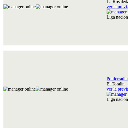
La Rosaled
ver la prev
Liga nacio
Ponferradin
El Toralín
ver la prev
Liga nacio