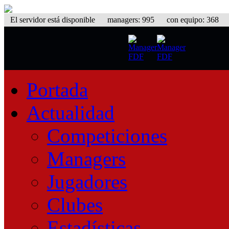
El servidor está disponible
managers: 995 con equipo: 368 equ
Portada
Actualidad
Competiciones
Managers
Jugadores
Clubes
Estadísticas