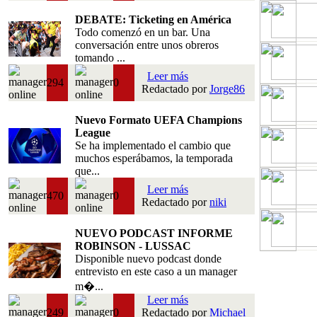
DEBATE: Ticketing en América
Todo comenzó en un bar. Una
conversación entre unos obreros
tomando ...
Leer más
294
0
Redactado por
Jorge86
Nuevo Formato UEFA Champions
League
Se ha implementado el cambio que
muchos esperábamos, la temporada
que...
Leer más
470
0
Redactado por
niki
NUEVO PODCAST INFORME
ROBINSON - LUSSAC
Disponible nuevo podcast donde
entrevisto en este caso a un manager
m�...
Leer más
249
0
Redactado por
Michael