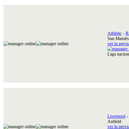
Athletic
-
R
San Mamés 
ver la prev
Liga nacio
Liverpool
-
Anfield
ver la prev