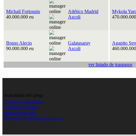
Michail Fortounis
Atlético Madrid
Mykola Yar
40.000.000 eu
Ascoli
470.000.000
Bruno Alecio
Galatasaray
Agapito Ser
90.000.000 eu
Ascoli
460.000.000
ver listado de traspasos
Actualidad del juego
Títulos continentales
Títulos nacionales
Manager del año
Previsión coeficientes europeos