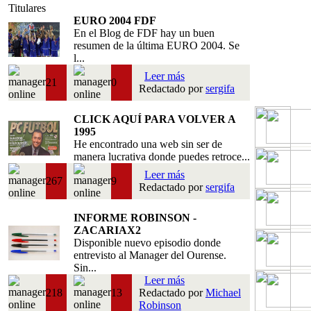
Titulares
EURO 2004 FDF
En el Blog de FDF hay un buen
resumen de la última EURO 2004. Se
l...
Leer más
21
0
Redactado por
sergifa
CLICK AQUÍ PARA VOLVER A
1995
He encontrado una web sin ser de
manera lucrativa donde puedes retroce...
Leer más
267
9
Redactado por
sergifa
INFORME ROBINSON -
ZACARIAX2
Disponible nuevo episodio donde
entrevisto al Manager del Ourense.
Sin...
Leer más
218
13
Redactado por
Michael
Robinson