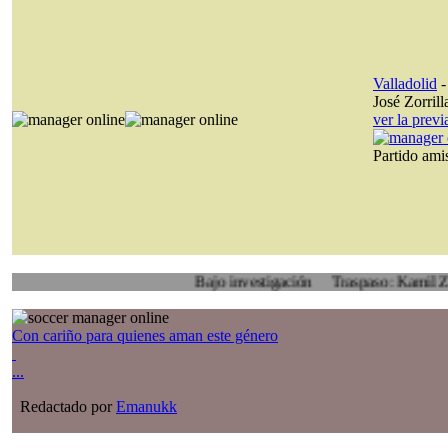
Valladolid
José Zorrill
ver la prev
Partido am
Bajo investigación
Traspaso: Kamil Zoidl, Vol
Con cariño para quienes aman este género
...
Redactado por
Emanukk