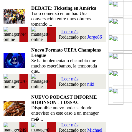
DEBATE: Ticketing en América
Todo comenzó en un bar. Una
conversación entre unos obreros
tomando ...
Leer más
294
0
Redactado por
Jorge86
Nuevo Formato UEFA Champions
League
Se ha implementado el cambio que
muchos esperábamos, la temporada
que...
Leer más
470
0
Redactado por
niki
NUEVO PODCAST INFORME
ROBINSON - LUSSAC
Disponible nuevo podcast donde
entrevisto en este caso a un manager
m�...
Leer más
249
0
Redactado por
Michael