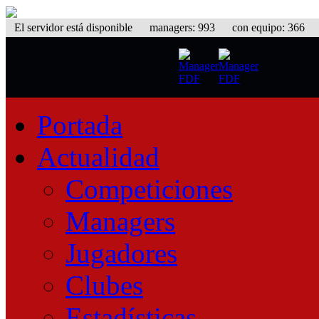
El servidor está disponible
managers: 993 con equipo: 366 equ
Portada
Actualidad
Competiciones
Managers
Jugadores
Clubes
Estadísticas