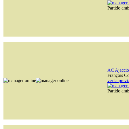
Partido am
AC Ajaccio
François C
ver la prev
Partido am