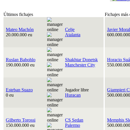
Últimos fichajes
Fichajes más 
Mateo Machón
Celje
Javier Moral
20.000.000 eu
Atalanta
600.000.000
Ruslan Babohlo
Shakhtar Donetsk
Horacio Suá
190.000.000 eu
Manchester City
550.000.000
Esteban Suazo
Jugador libre
Giampieri C
0 eu
Huracan
500.000.000
Gilberto Torossi
CS Sedan
Memphis Sl
150.000.000 eu
Palermo
500.000.000