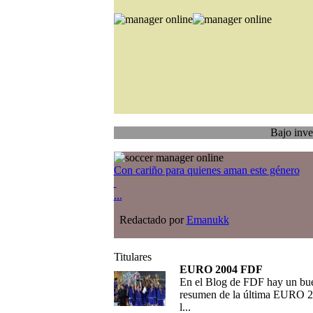
Bajo investigación
T
Con cariño para quienes aman este género
...
Redactado por
Emanukk
Titulares
EURO 2004 FDF
En el Blog de FDF hay un bu
resumen de la última EURO 2
l...