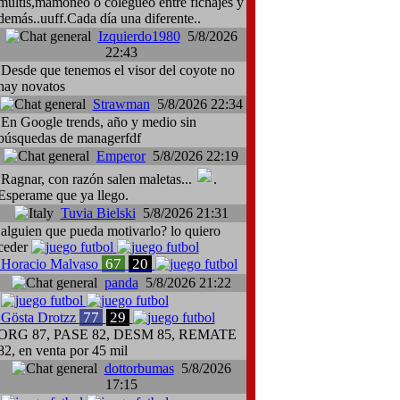
multis,mamoneo o colegueo entre fichajes y
demás..uuff.Cada día una diferente..
Izquierdo1980
5/8/2026
22:43
Desde que tenemos el visor del coyote no
hay novatos
Strawman
5/8/2026 22:34
En Google trends, año y medio sin
búsquedas de managerfdf
Emperor
5/8/2026 22:19
Ragnar, con razón salen maletas...
.
Esperame que ya llego.
Tuvia Bielski
5/8/2026 21:31
alguien que pueda motivarlo? lo quiero
ceder
67
20
Horacio Malvaso
panda
5/8/2026 21:22
77
29
Gösta Drotzz
ORG 87, PASE 82, DESM 85, REMATE
82, en venta por 45 mil
dottorbumas
5/8/2026
17:15