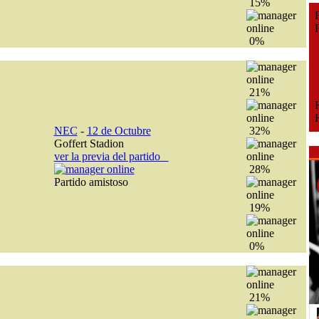
15%
Fe
Fe
0%
21%
H
H
NEC
-
12 de Octubre
32%
Goffert Stadion
ver la previa del partido
28%
Partido amistoso
19%
0%
21%