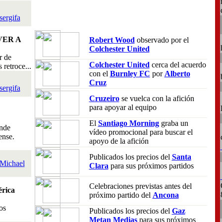
sergifa
VER A
Robert Wood
observado por el
Colchester United
r de
Colchester United
cerca del acuerdo
retroce...
con el
Burnley FC
por
Alberto
Cruz
sergifa
Cruzeiro
se vuelca con la afición
para apoyar al equipo
El
Santiago Morning
graba un
nde
vídeo promocional para buscar el
ense.
apoyo de la afición
Publicados los precios del
Santa
Michael
Clara
para sus próximos partidos
Celebraciones previstas antes del
rica
próximo partido del
Ancona
os
Publicados los precios del
Gaz
Metan Medias
para sus próximos