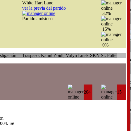
White Hart Lane
ver la previa del partido
32%
Partido amistoso
15%
0%
raspaso: Kamil Zoidl, Volyn Lutsk-SKN St. Pölten
204
15
en
004. Se