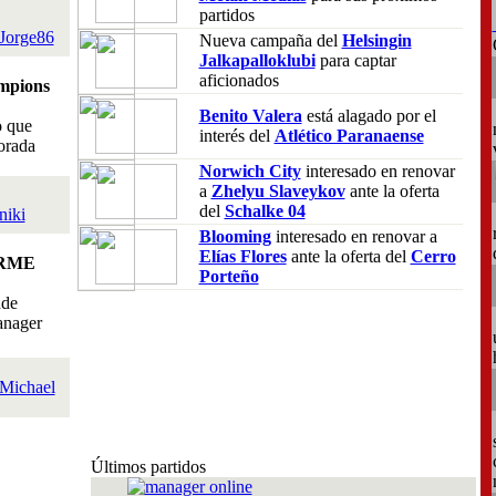
partidos
Jorge86
Nueva campaña del
Helsingin
Jalkapalloklubi
para captar
aficionados
mpions
Benito Valera
está alagado por el
o que
interés del
Atlético Paranaense
orada
Norwich City
interesado en renovar
a
Zhelyu Slaveykov
ante la oferta
del
Schalke 04
niki
Blooming
interesado en renovar a
Elías Flores
ante la oferta del
Cerro
RME
Porteño
nde
anager
Michael
Últimos partidos