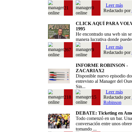
Leer más
21
0
Redactado por
CLICK AQUÍ PARA VOL
1995
He encontrado una web sin se
manera lucrativa donde puedes 
Leer más
267
9
Redactado por
INFORME ROBINSON -
ZACARIAX2
Disponible nuevo episodio do
entrevisto al Manager del Our
Sin...
Leer más
218
15
Redactado por
Robinson
DEBATE: Ticketing en Amé
Todo comenzó en un bar. Una
conversación entre unos obrer
tomando ...