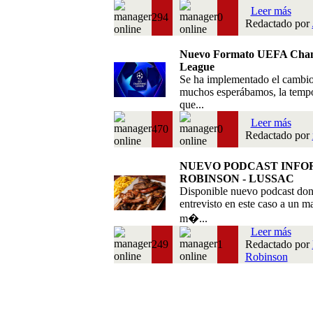
Leer más
294
0
Redactado por
Nuevo Formato UEFA Cha
League
Se ha implementado el cambi
muchos esperábamos, la temp
que...
Leer más
470
0
Redactado por
NUEVO PODCAST INFO
ROBINSON - LUSSAC
Disponible nuevo podcast do
entrevisto en este caso a un m
m�...
Leer más
249
1
Redactado por
Robinson