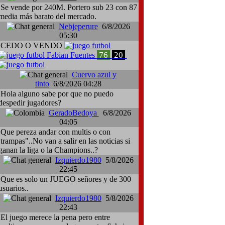
Se vende por 240M. Portero sub 23 con 87
media más barato del mercado.
Nebjeperure
6/8/2026
05:30
CEDO O VENDO
76
20
Fabian Fuentes
Cuervo azul y
tinto
6/8/2026 04:28
Hola alguno sabe por que no puedo
despedir jugadores?
GeradoBedoya
6/8/2026
04:05
Que pereza andar con multis o con
:trampas"..No van a salir en las noticias si
ganan la liga o la Champions..?
Izquierdo1980
5/8/2026
22:45
Que es solo un JUEGO señores y de 300
usuarios..
Izquierdo1980
5/8/2026
22:43
El juego merece la pena pero entre