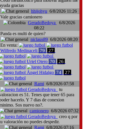
Cedo melancólico para motivar alguien me
ayuda gracias
hhijohyu
6/8/2026 11:26
Vale gracias camionero
GeradoBedoya
6/8/2026
08:22
Panda es multi de quien?
niclaus89
6/8/2026 08:20
En venta:
79
27
Wilfredo Medinaceli
70
26
Uriel Otero
74
27
Ángel Hidalgo
Rami
6/8/2026 07:58
GeradoBedoya
tu
valoracion es 51. Tenes que tener 65 para
poder hacerlo. Y 7 dias de conexion
minimo. Sos nuevo no?.
camionero
6/8/2026 07:32
GeradoBedoya
creo q por
tu valoración no puedes despedir.
Rami
6/8/2026 07:16