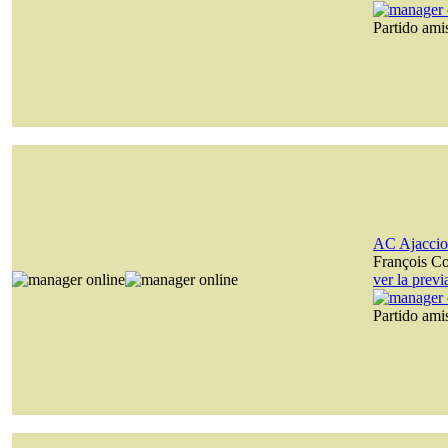
Partido am
AC Ajaccio
François C
ver la prev
Partido am