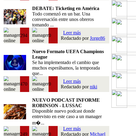
DEBATE: Ticketing en América
Todo comenzó en un bar. Una
conversación entre unos obreros
tomando ...
Leer más
294
0
Redactado por
Jorge86
Nuevo Formato UEFA Champions
League
Se ha implementado el cambio que
muchos esperábamos, la temporada
que...
Leer más
470
0
Redactado por
niki
NUEVO PODCAST INFORME
ROBINSON - LUSSAC
Disponible nuevo podcast donde
entrevisto en este caso a un manager
m�...
Leer más
249
0
Redactado por
Michael