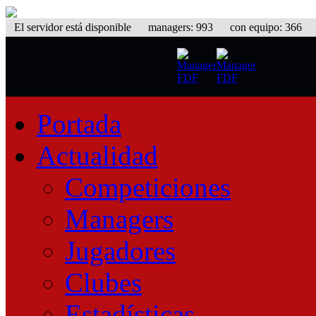
El servidor está disponible
managers: 993 con equipo: 366 equ
Portada
Actualidad
Competiciones
Managers
Jugadores
Clubes
Estadísticas