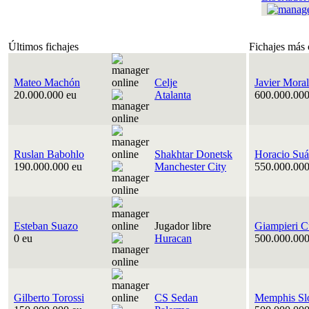
Últimos fichajes
Fichajes más 
Mateo Machón
Celje
Javier Moral
20.000.000 eu
Atalanta
600.000.000
Ruslan Babohlo
Shakhtar Donetsk
Horacio Suá
190.000.000 eu
Manchester City
550.000.000
Esteban Suazo
Jugador libre
Giampieri C
0 eu
Huracan
500.000.000
Gilberto Torossi
CS Sedan
Memphis Sl