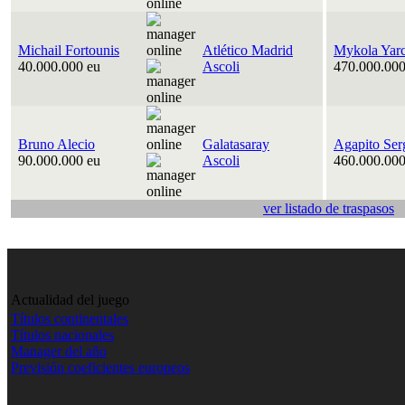
Michail Fortounis
Atlético Madrid
Mykola Yar
40.000.000 eu
Ascoli
470.000.000
Bruno Alecio
Galatasaray
Agapito Ser
90.000.000 eu
Ascoli
460.000.000
ver listado de traspasos
Actualidad del juego
Títulos continentales
Títulos nacionales
Manager del año
Previsión coeficientes europeos