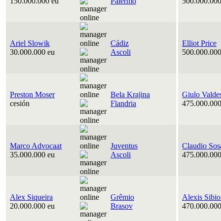
150.000.000 eu
Palermo
500.000.000
Ariel Slowik
Cádiz
Elliot Price
30.000.000 eu
Ascoli
500.000.000
Preston Moser
Bela Krajina
Giulo Valde
cesión
Flandria
475.000.000
Marco Advocaat
Juventus
Claudio Sos
35.000.000 eu
Ascoli
475.000.000
Alex Siqueira
Grêmio
Alexis Sibi
20.000.000 eu
Brasov
470.000.000