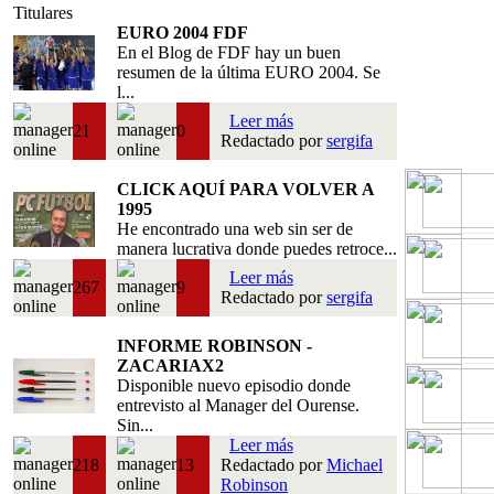
Titulares
EURO 2004 FDF
En el Blog de FDF hay un buen
resumen de la última EURO 2004. Se
l...
Leer más
21
0
Redactado por
sergifa
CLICK AQUÍ PARA VOLVER A
1995
He encontrado una web sin ser de
manera lucrativa donde puedes retroce...
Leer más
267
9
Redactado por
sergifa
INFORME ROBINSON -
ZACARIAX2
Disponible nuevo episodio donde
entrevisto al Manager del Ourense.
Sin...
Leer más
218
13
Redactado por
Michael
Robinson