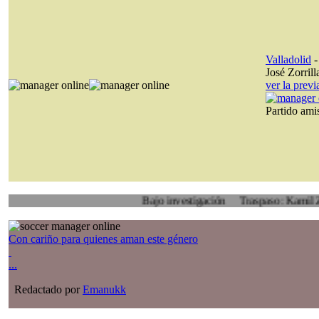
Valladolid
José Zorrill
ver la prev
Partido am
Bajo investigación
Traspaso: Kamil Zoidl, Vo
Con cariño para quienes aman este género
...
Redactado por
Emanukk