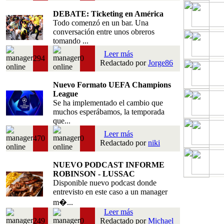
DEBATE: Ticketing en América
Todo comenzó en un bar. Una
conversación entre unos obreros
tomando ...
Leer más
294
0
Redactado por
Jorge86
Nuevo Formato UEFA Champions
League
Se ha implementado el cambio que
muchos esperábamos, la temporada
que...
Leer más
470
0
Redactado por
niki
NUEVO PODCAST INFORME
ROBINSON - LUSSAC
Disponible nuevo podcast donde
entrevisto en este caso a un manager
m�...
Leer más
249
0
Redactado por
Michael