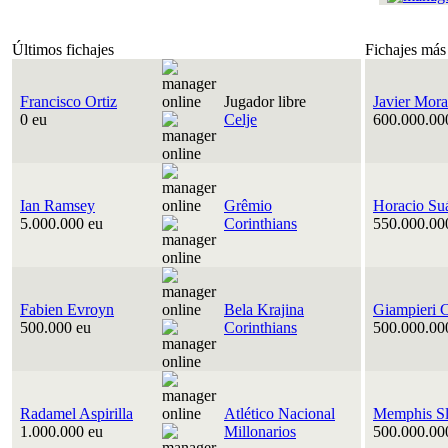
Últimos fichajes
Fichajes más
Francisco Ortiz
Jugador libre
Javier Mora
0 eu
Celje
600.000.00
Ian Ramsey
Grêmio
Horacio Su
5.000.000 eu
Corinthians
550.000.00
Fabien Evroyn
Bela Krajina
Giampieri 
500.000 eu
Corinthians
500.000.00
Radamel Aspirilla
Atlético Nacional
Memphis Sl
1.000.000 eu
Millonarios
500.000.00