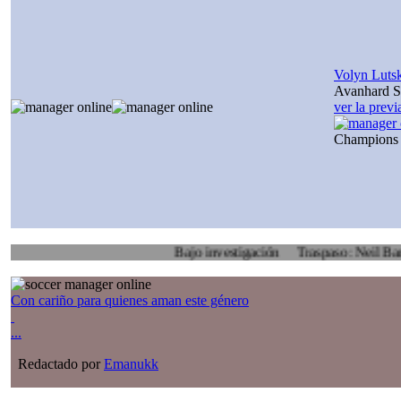
Volyn Luts
Avanhard S
ver la prev
Champions
Bajo investigación
Traspaso: Neil Barker, Rot
Con cariño para quienes aman este género
...
Redactado por
Emanukk