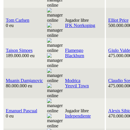
Tom Carlsen
Jugador libre
Elliot Price
0 eu
IFK Norrkoping
500.000.00
Taison Simoes
Flamengo
Giulo Vald
189.000.000 eu
Blackburn
475.000.00
Muanis Damjanovic
Modrica
Claudio So
80.000.000 eu
Yeovil Town
475.000.00
Emanuel Pascual
Jugador libre
Alexis Sibi
0 eu
Independiente
470.000.00