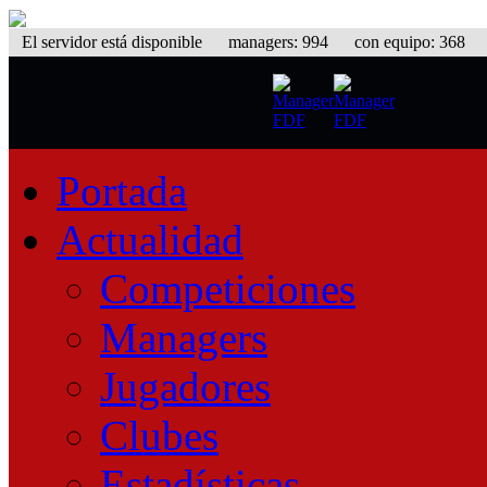
El servidor está disponible
managers: 994 con equipo: 368 equ
Portada
Actualidad
Competiciones
Managers
Jugadores
Clubes
Estadísticas