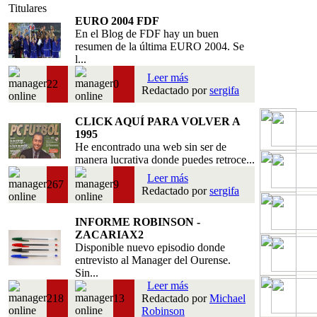
Titulares
EURO 2004 FDF
En el Blog de FDF hay un buen
resumen de la última EURO 2004. Se
l...
Leer más
22
0
Redactado por
sergifa
CLICK AQUÍ PARA VOLVER A
1995
He encontrado una web sin ser de
manera lucrativa donde puedes retroce...
Leer más
267
9
Redactado por
sergifa
INFORME ROBINSON -
ZACARIAX2
Disponible nuevo episodio donde
entrevisto al Manager del Ourense.
Sin...
Leer más
218
13
Redactado por
Michael
Robinson