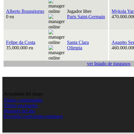
Alberto Boungiorno
Jugador libre
Mykola Yar
0 eu
Paris Saint-Germain
470.000.00
Felipe da Costa
Santa Clara
Agapito Se
35.000.000 eu
Olimpia
460.000.00
ver listado de traspasos
Actualidad del juego
Títulos continentales
Títulos nacionales
Manager del año
Previsión coeficientes europeos