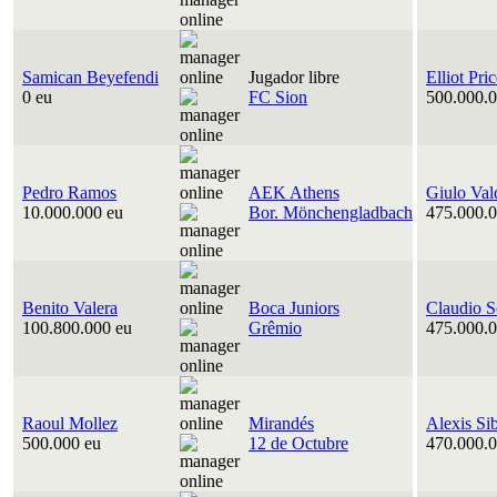
Samican Beyefendi
Jugador libre
Elliot Pri
0 eu
FC Sion
500.000.0
Pedro Ramos
AEK Athens
Giulo Val
10.000.000 eu
Bor. Mönchengladbach
475.000.0
Benito Valera
Boca Juniors
Claudio S
100.800.000 eu
Grêmio
475.000.0
Raoul Mollez
Mirandés
Alexis Si
500.000 eu
12 de Octubre
470.000.0