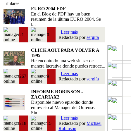
Titulares
EURO 2004 FDF
En el Blog de FDF hay un buen
resumen de la última EURO 2004. Se
l...
Leer más
21
0
Redactado por
sergifa
CLICK AQUÍ PARA VOLVER A
1995
He encontrado una web sin ser de
manera lucrativa donde puedes retroce...
Leer más
267
9
Redactado por
sergifa
INFORME ROBINSON -
ZACARIAX2
Disponible nuevo episodio donde
entrevisto al Manager del Ourense.
Sin...
Leer más
218
15
Redactado por
Michael
Robinson