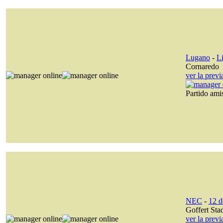
Lugano
-
L
Cornaredo
ver la prev
Partido am
NEC
-
12 d
Goffert Sta
ver la prev