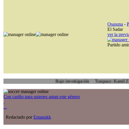
Osasuna
-
P
El Sadar
ver la prev
Partido am
Bajo investigación
Traspaso: Kamil Zoidl, Vol
Con cariño para quienes aman este género
...
Redactado por
Emanukk