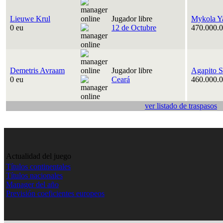
Lieuwe Krul
Jugador libre
Mykola Y
0 eu
12 de Octubre
470.000.0
Demetris Avraam
Jugador libre
Agapito S
0 eu
Ceará
460.000.0
ver listado de traspasos
Actualidad del juego
Títulos continentales
Títulos nacionales
Manager del año
Previsión coeficientes europeos