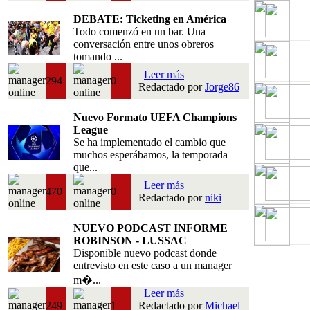
DEBATE: Ticketing en América
Todo comenzó en un bar. Una
conversación entre unos obreros
tomando ...
Leer más
294
0
Redactado por
Jorge86
Nuevo Formato UEFA Champions
League
Se ha implementado el cambio que
muchos esperábamos, la temporada
que...
Leer más
470
0
Redactado por
niki
NUEVO PODCAST INFORME
ROBINSON - LUSSAC
Disponible nuevo podcast donde
entrevisto en este caso a un manager
m�...
Leer más
249
1
Redactado por
Michael