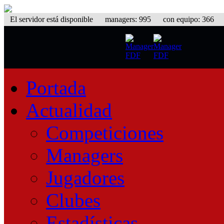
El servidor está disponible
managers: 995 con equipo: 366 equ
Portada
Actualidad
Competiciones
Managers
Jugadores
Clubes
Estadísticas