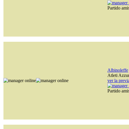
Partido am
Albinoleffe
Atleti Azzurr
ver la prev
Partido am