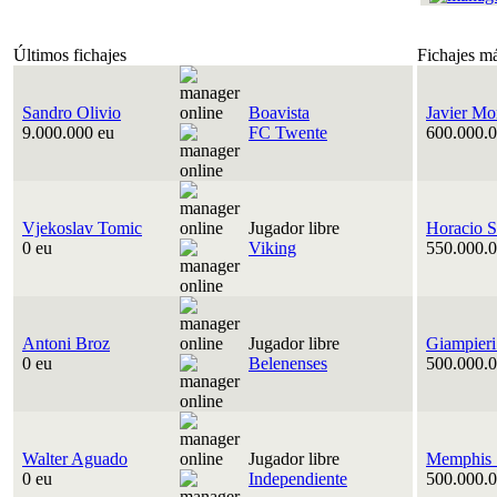
Últimos fichajes
Fichajes m
Sandro Olivio
Boavista
Javier Mo
9.000.000 eu
FC Twente
600.000.0
Vjekoslav Tomic
Jugador libre
Horacio S
0 eu
Viking
550.000.0
Antoni Broz
Jugador libre
Giampieri
0 eu
Belenenses
500.000.0
Walter Aguado
Jugador libre
Memphis 
0 eu
Independiente
500.000.0