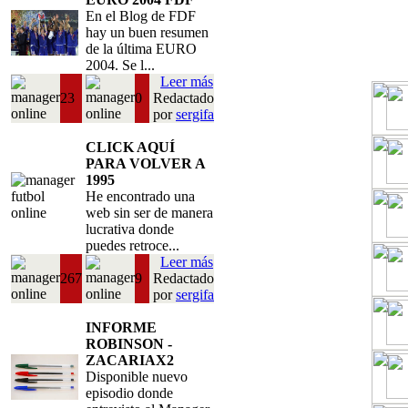
En el Blog de FDF
hay un buen resumen
de la última EURO
2004. Se l...
Leer más
23
0
Redactado
por
sergifa
CLICK AQUÍ
PARA VOLVER A
1995
He encontrado una
web sin ser de manera
lucrativa donde
puedes retroce...
Leer más
267
9
Redactado
por
sergifa
INFORME
ROBINSON -
ZACARIAX2
Disponible nuevo
episodio donde