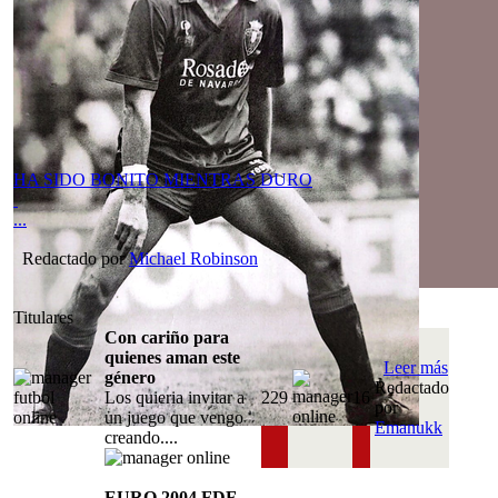
HA SIDO BONITO MIENTRAS DURO
...
Redactado por
Michael Robinson
Titulares
Con cariño para
quienes aman este
Leer más
género
Redactado
Los quieria invitar a
229
16
por
un juego que vengo
Emanukk
creando....
EURO 2004 FDF