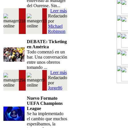
entrevisto al Manager
del Ourense. Sin...
Leer más
Redactado
218
13
por
Michael
Robinson
DEBATE: Ticketing
en América
Todo comenzó en un
bar. Una conversación
entre unos obreros
tomando ...
Leer más
Redactado
294
0
por
Jorge86
Nuevo Formato
UEFA Champions
League
Se ha implementado
el cambio que muchos
esperábamos, la