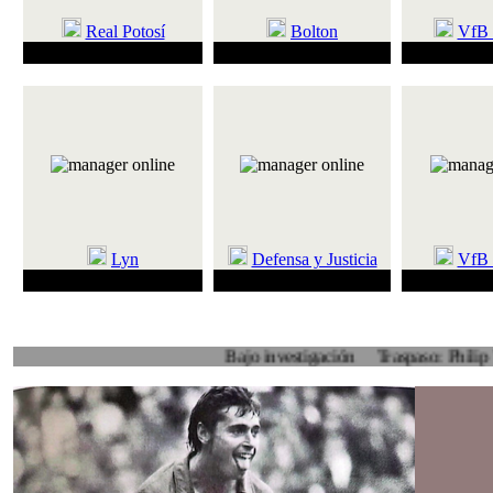
Real Potosí
Bolton
VfB 
40 partidos ganados
38 partidos perdidos
63 partidos s
Lyn
Defensa y Justicia
VfB 
74 partidos marcando
9 partidos sin marcar
58 partidos 
Bajo investigación
Traspaso: Philip Veenhuis, 