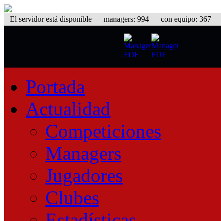
El servidor está disponible
managers: 994 con equipo: 367 equ
Portada
Actualidad
Competiciones
Managers
Jugadores
Clubes
Estadísticas