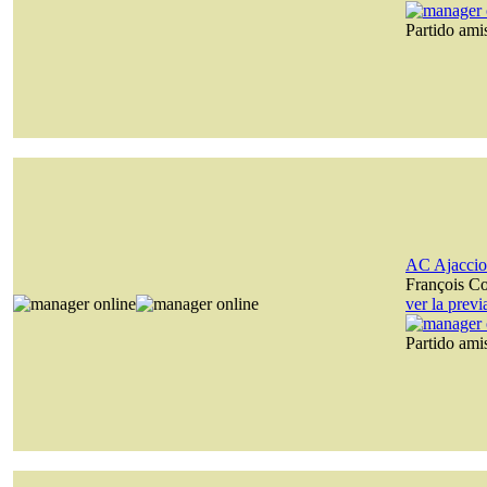
Partido am
AC Ajaccio
François C
ver la prev
Partido am