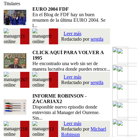
Titulares
EURO 2004 FDF
En el Blog de FDF hay un buen
resumen de la última EURO 2004. Se
l...
Leer más
21
0
Redactado por
sergifa
CLICK AQUÍ PARA VOLVER A
1995
He encontrado una web sin ser de
manera lucrativa donde puedes retroce...
Leer más
267
9
Redactado por
sergifa
INFORME ROBINSON -
ZACARIAX2
Disponible nuevo episodio donde
entrevisto al Manager del Ourense.
Sin...
Leer más
218
13
Redactado por
Michael
Robinson