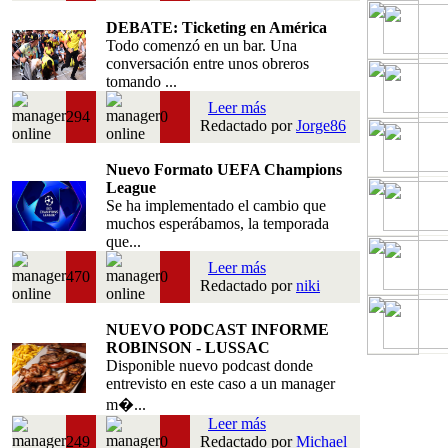
DEBATE: Ticketing en América
Todo comenzó en un bar. Una
conversación entre unos obreros
tomando ...
Leer más
294
0
Redactado por
Jorge86
Nuevo Formato UEFA Champions
League
Se ha implementado el cambio que
muchos esperábamos, la temporada
que...
Leer más
470
0
Redactado por
niki
NUEVO PODCAST INFORME
ROBINSON - LUSSAC
Disponible nuevo podcast donde
entrevisto en este caso a un manager
m�...
Leer más
249
0
Redactado por
Michael