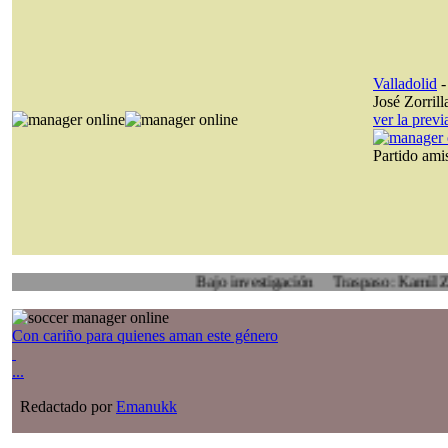
Valladolid
José Zorrill
ver la prev
Partido am
Bajo investigación
Traspaso: Kamil Zoidl, Vol
Con cariño para quienes aman este género
...
Redactado por
Emanukk