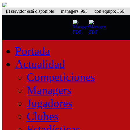
El servidor está disponible
managers: 993 con equipo: 366 equ
Portada
Actualidad
Competiciones
Managers
Jugadores
Clubes
Estadísticas