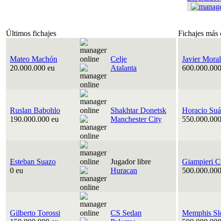
Últimos fichajes
Fichajes más 
Mateo Machón
Celje
Javier Moral
20.000.000 eu
Atalanta
600.000.000
Ruslan Babohlo
Shakhtar Donetsk
Horacio Suá
190.000.000 eu
Manchester City
550.000.000
Esteban Suazo
Jugador libre
Giampieri C
0 eu
Huracan
500.000.000
Gilberto Torossi
CS Sedan
Memphis Sl