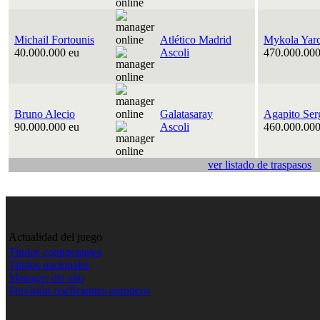
Michail Fortounis
Atlético Madrid
Mykola Yar
40.000.000 eu
Ascoli
470.000.000
Bruno Alecio
Galatasaray
Agapito Ser
90.000.000 eu
Ascoli
460.000.000
ver listado de traspasos
Actualidad del juego
Títulos continentales
Títulos nacionales
Manager del año
Previsión coeficientes europeos