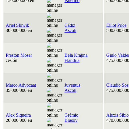
150.000.000 eu
Palermo
500.000.000
Ariel Slowik
Cádiz
Elliot Price
30.000.000 eu
Ascoli
500.000.000
Preston Moser
Bela Krajina
Giulo Valde
cesión
Flandria
475.000.000
Marco Advocaat
Juventus
Claudio Sos
35.000.000 eu
Ascoli
475.000.000
Alex Siqueira
Grêmio
Alexis Sibi
20.000.000 eu
Brasov
470.000.000