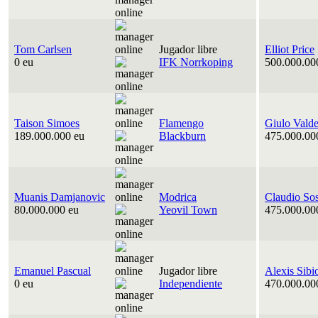
Tom Carlsen
Jugador libre
Elliot Price
0 eu
IFK Norrkoping
500.000.00
Taison Simoes
Flamengo
Giulo Vald
189.000.000 eu
Blackburn
475.000.00
Muanis Damjanovic
Modrica
Claudio So
80.000.000 eu
Yeovil Town
475.000.00
Emanuel Pascual
Jugador libre
Alexis Sibi
0 eu
Independiente
470.000.00