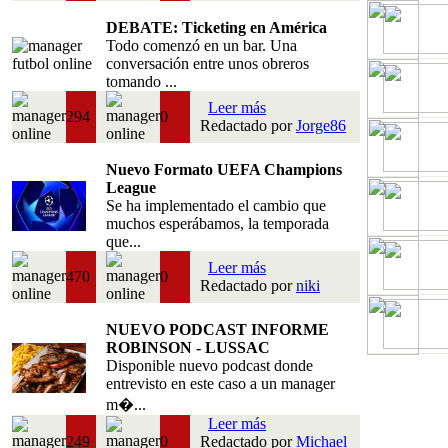
DEBATE: Ticketing en América
Todo comenzó en un bar. Una
conversación entre unos obreros
tomando ...
Leer más
294
0
Redactado por
Jorge86
Nuevo Formato UEFA Champions
League
Se ha implementado el cambio que
muchos esperábamos, la temporada
que...
Leer más
470
0
Redactado por
niki
NUEVO PODCAST INFORME
ROBINSON - LUSSAC
Disponible nuevo podcast donde
entrevisto en este caso a un manager
m�...
Leer más
249
0
Redactado por
Michael