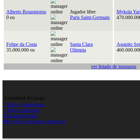
Alberto Boungiorno
Jugador libre
Mykola Yar
0 eu
Paris Saint-Germain
470.000.00
Felipe da Costa
Santa Clara
Agapito Se
35.000.000 eu
Olimpia
460.000.00
ver listado de traspasos
Actualidad del juego
Títulos continentales
Títulos nacionales
Manager del año
Previsión coeficientes europeos