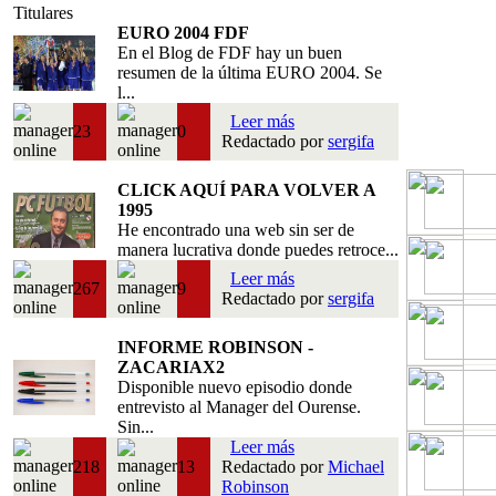
Titulares
EURO 2004 FDF
En el Blog de FDF hay un buen
resumen de la última EURO 2004. Se
l...
Leer más
23
0
Redactado por
sergifa
CLICK AQUÍ PARA VOLVER A
1995
He encontrado una web sin ser de
manera lucrativa donde puedes retroce...
Leer más
267
9
Redactado por
sergifa
INFORME ROBINSON -
ZACARIAX2
Disponible nuevo episodio donde
entrevisto al Manager del Ourense.
Sin...
Leer más
218
13
Redactado por
Michael
Robinson