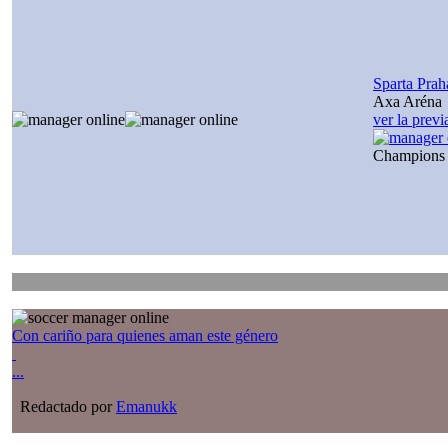
Sparta Prah
Axa Aréna
ver la prev
Champions
Con cariño para quienes aman este género
...
Redactado por
Emanukk