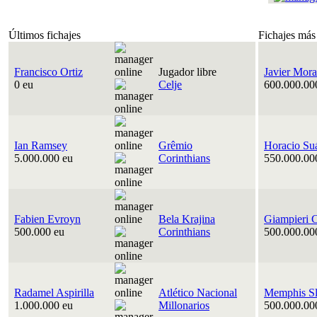
Últimos fichajes
Fichajes más
Francisco Ortiz
Jugador libre
Javier Mora
0 eu
Celje
600.000.00
Ian Ramsey
Grêmio
Horacio Su
5.000.000 eu
Corinthians
550.000.00
Fabien Evroyn
Bela Krajina
Giampieri 
500.000 eu
Corinthians
500.000.00
Radamel Aspirilla
Atlético Nacional
Memphis Sl
1.000.000 eu
Millonarios
500.000.00