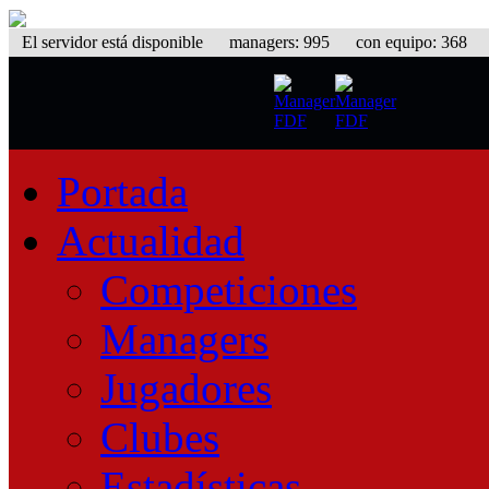
El servidor está disponible
managers: 995 con equipo: 368 equ
Portada
Actualidad
Competiciones
Managers
Jugadores
Clubes
Estadísticas