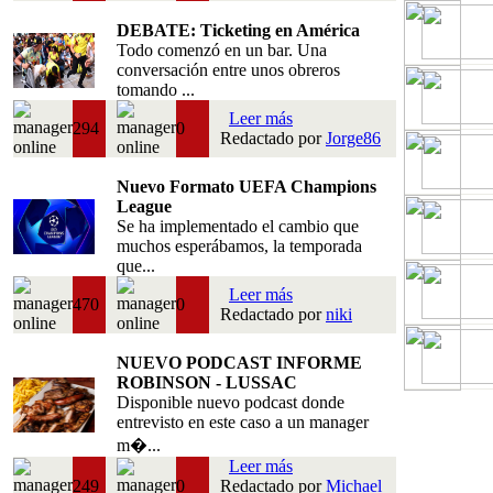
DEBATE: Ticketing en América
Todo comenzó en un bar. Una
conversación entre unos obreros
tomando ...
Leer más
294
0
Redactado por
Jorge86
Nuevo Formato UEFA Champions
League
Se ha implementado el cambio que
muchos esperábamos, la temporada
que...
Leer más
470
0
Redactado por
niki
NUEVO PODCAST INFORME
ROBINSON - LUSSAC
Disponible nuevo podcast donde
entrevisto en este caso a un manager
m�...
Leer más
249
0
Redactado por
Michael