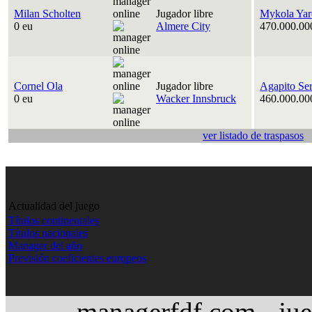
Milan Scholten
Jugador libre
Mykola Yar
0 eu
Almere City
470.000.00
Cornel Ola
Jugador libre
Agapito Se
0 eu
Wacker Innsbruck
460.000.00
ver listado de traspasos
Actualidad del juego
Títulos continentales
Títulos nacionales
Manager del año
Previsión coeficientes europeos
managerfdf.com - jue