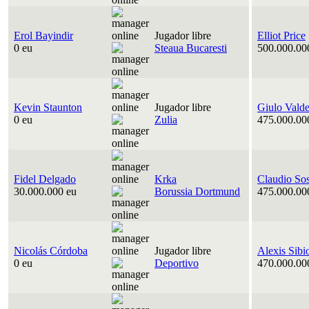
Erol Bayindir
Jugador libre
Elliot Price
0 eu
Steaua Bucaresti
500.000.00
Kevin Staunton
Jugador libre
Giulo Vald
0 eu
Zulia
475.000.00
Fidel Delgado
Krka
Claudio So
30.000.000 eu
Borussia Dortmund
475.000.00
Nicolás Córdoba
Jugador libre
Alexis Sibi
0 eu
Deportivo
470.000.00