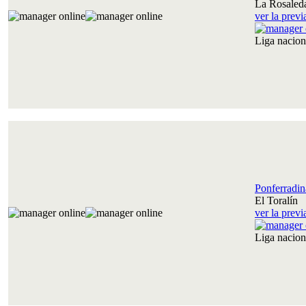
La Rosaled
ver la prev
Liga nacio
Ponferradin
El Toralín
ver la prev
Liga nacio