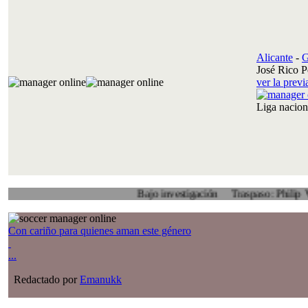
Alicante
-
G
José Rico P
ver la prev
Liga nacio
Bajo investigación
Traspaso: Philip Veenhuis,
Con cariño para quienes aman este género
...
Redactado por
Emanukk