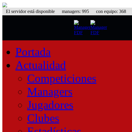
El servidor está disponible
managers: 995 con equipo: 368 equ
Portada
Actualidad
Competiciones
Managers
Jugadores
Clubes
Estadísticas