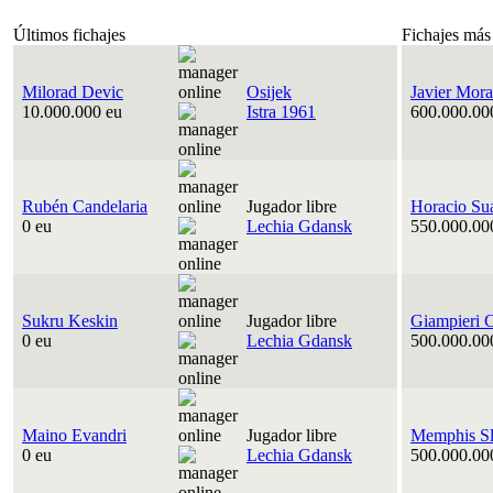
Últimos fichajes
Fichajes más
Milorad Devic
Osijek
Javier Mora
10.000.000 eu
Istra 1961
600.000.00
Rubén Candelaria
Jugador libre
Horacio Su
0 eu
Lechia Gdansk
550.000.00
Sukru Keskin
Jugador libre
Giampieri 
0 eu
Lechia Gdansk
500.000.00
Maino Evandri
Jugador libre
Memphis Sl
0 eu
Lechia Gdansk
500.000.00