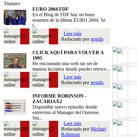
Titulares
EURO 2004 FDF
En el Blog de FDF hay un buen
resumen de la última EURO 2004. Se
l...
Leer más
23
0
Redactado por
sergifa
CLICK AQUÍ PARA VOLVER A
1995
He encontrado una web sin ser de
manera lucrativa donde puedes retroce...
Leer más
267
9
Redactado por
sergifa
INFORME ROBINSON -
ZACARIAX2
Disponible nuevo episodio donde
entrevisto al Manager del Ourense.
Sin...
Leer más
218
13
Redactado por
Michael
Robinson