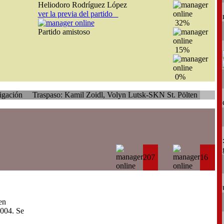
Heliodoro Rodríguez López
ver la previa del partido
32%
Partido amistoso
15%
0%
raspaso: Kamil Zoidl, Volyn Lutsk-SKN St. Pölten
207
16
en
004. Se