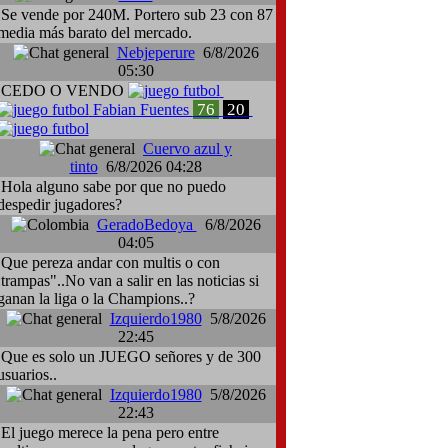
Se vende por 240M. Portero sub 23 con 87
media más barato del mercado.
Nebjeperure
6/8/2026
05:30
CEDO O VENDO
76
20
Fabian Fuentes
Cuervo azul y
tinto
6/8/2026 04:28
Hola alguno sabe por que no puedo
despedir jugadores?
GeradoBedoya
6/8/2026
04:05
Que pereza andar con multis o con
:trampas"..No van a salir en las noticias si
ganan la liga o la Champions..?
Izquierdo1980
5/8/2026
22:45
Que es solo un JUEGO señores y de 300
usuarios..
Izquierdo1980
5/8/2026
22:43
El juego merece la pena pero entre