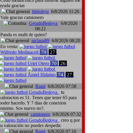
Cedo melancólico para motivar alguien me
ayuda gracias
hhijohyu
6/8/2026 11:26
Vale gracias camionero
GeradoBedoya
6/8/2026
08:22
Panda es multi de quien?
niclaus89
6/8/2026 08:20
En venta:
79
27
Wilfredo Medinaceli
70
26
Uriel Otero
74
27
Ángel Hidalgo
Rami
6/8/2026 07:58
GeradoBedoya
tu
valoracion es 51. Tenes que tener 65 para
poder hacerlo. Y 7 dias de conexion
minimo. Sos nuevo no?.
camionero
6/8/2026 07:32
GeradoBedoya
creo q por
tu valoración no puedes despedir.
Rami
6/8/2026 07:16