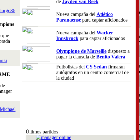
de
Jayden van Beek
Jorge86
Nueva campaña del
Atlético
Paranaense
para captar aficionados
mpions
Nueva campaña del
Wacker
o que
Innsbruck
para captar aficionados
orada
Olympique de Marseille
dispuesto a
pagar la clausula de
Benito Valera
niki
Futbolistas del
CS Sedan
firmarán
autógrafos en un centro comercial de
RME
la ciudad
nde
anager
Michael
Últimos partidos