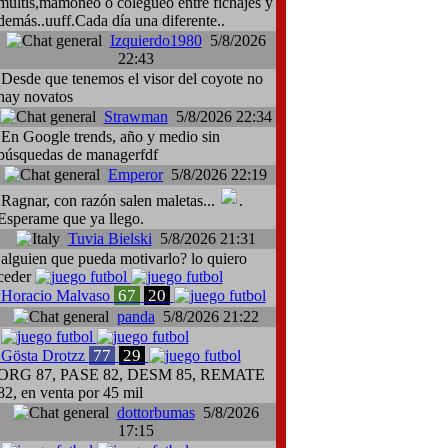
multis,mamoneo o colegueo entre fichajes y
demás..uuff.Cada día una diferente..
Izquierdo1980
5/8/2026
22:43
Desde que tenemos el visor del coyote no
hay novatos
Strawman
5/8/2026 22:34
En Google trends, año y medio sin
búsquedas de managerfdf
Emperor
5/8/2026 22:19
Ragnar, con razón salen maletas...
.
Esperame que ya llego.
Tuvia Bielski
5/8/2026 21:31
alguien que pueda motivarlo? lo quiero
ceder
67
20
Horacio Malvaso
panda
5/8/2026 21:22
77
29
Gösta Drotzz
ORG 87, PASE 82, DESM 85, REMATE
82, en venta por 45 mil
dottorbumas
5/8/2026
17:15