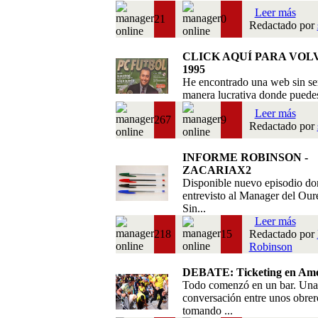
Leer más
21
0
Redactado por
CLICK AQUÍ PARA VOL
1995
He encontrado una web sin se
manera lucrativa donde puedes 
Leer más
267
9
Redactado por
INFORME ROBINSON -
ZACARIAX2
Disponible nuevo episodio do
entrevisto al Manager del Our
Sin...
Leer más
218
15
Redactado por
Robinson
DEBATE: Ticketing en Amé
Todo comenzó en un bar. Una
conversación entre unos obrer
tomando ...