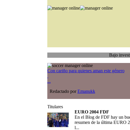
Bajo investigación
T
Con cariño para quienes aman este género
...
Redactado por
Emanukk
Titulares
EURO 2004 FDF
En el Blog de FDF hay un bu
resumen de la última EURO 2
l...