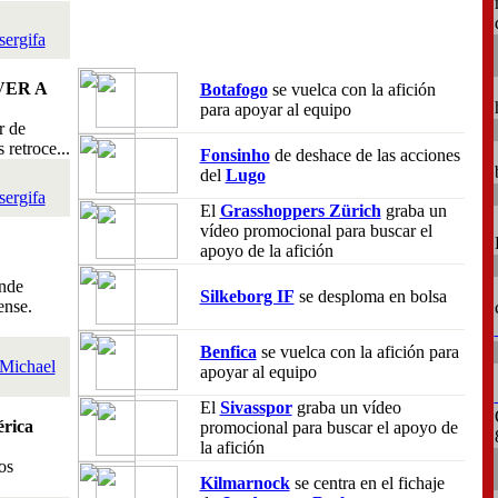
sergifa
VER A
Botafogo
se vuelca con la afición
para apoyar al equipo
r de
retroce...
Fonsinho
de deshace de las acciones
del
Lugo
sergifa
El
Grasshoppers Zürich
graba un
vídeo promocional para buscar el
apoyo de la afición
nde
Silkeborg IF
se desploma en bolsa
ense.
Benfica
se vuelca con la afición para
Michael
apoyar al equipo
El
Sivasspor
graba un vídeo
rica
promocional para buscar el apoyo de
la afición
os
Kilmarnock
se centra en el fichaje