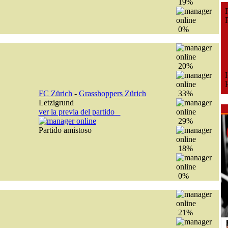
19%
Fe
Fe
0%
20%
H
H
FC Zürich
-
Grasshoppers Zürich
33%
Letzigrund
ver la previa del partido
29%
Partido amistoso
18%
0%
21%