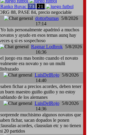
73
21
Ranko Buvac
ORG 88, PASE 84, precio negociable
dottorbumas
5/8/2026
17:14
Yo luis personalmente apadrinó a muchos
novatos y ayudo en esos temas aunq hay
veces q si es sospechoso
Ragnar Lodbrok
5/8/2026
16:36
el juego era mas bonito cuando el novato
realmente era novato y no un multi
disfrazado
LuisDelRojo
5/8/2026
14:40
saben fichar a precios acordes, deben tener
un buen maestro guiño guiño y no estoy
hablando de los alemanes
LuisDelRojo
5/8/2026
14:36
sorprende muchisimo algunos novatos que
saben fichar, sacan dopados le ponen
clausulas acordes, clausulan etc y no tienen
ni 20 partidos