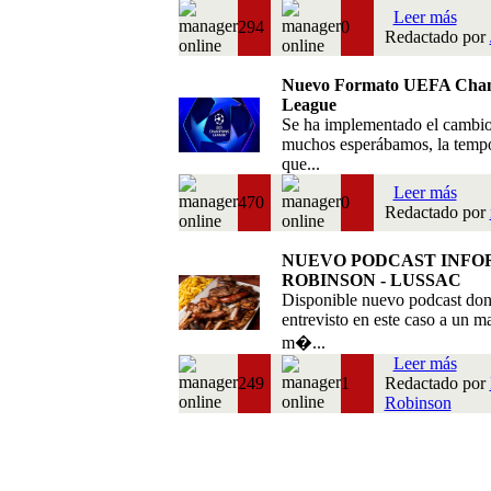
Leer más
294
0
Redactado por
Nuevo Formato UEFA Cha
League
Se ha implementado el cambi
muchos esperábamos, la temp
que...
Leer más
470
0
Redactado por
NUEVO PODCAST INFO
ROBINSON - LUSSAC
Disponible nuevo podcast do
entrevisto en este caso a un m
m�...
Leer más
249
1
Redactado por
Robinson