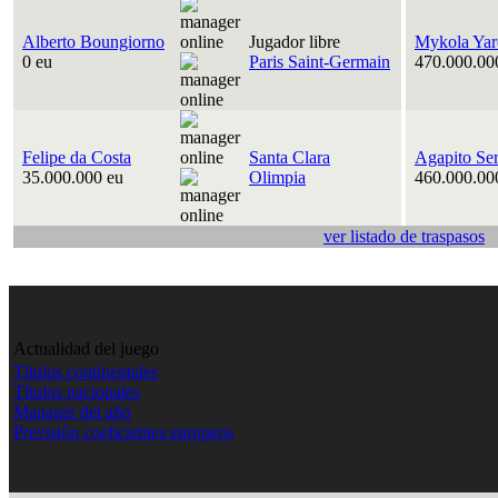
Alberto Boungiorno
Jugador libre
Mykola Yar
0 eu
Paris Saint-Germain
470.000.00
Felipe da Costa
Santa Clara
Agapito Se
35.000.000 eu
Olimpia
460.000.00
ver listado de traspasos
Actualidad del juego
Títulos continentales
Títulos nacionales
Manager del año
Previsión coeficientes europeos