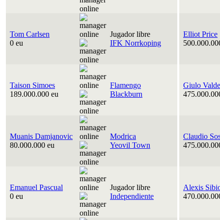
Tom Carlsen
Jugador libre
Elliot Price
0 eu
IFK Norrkoping
500.000.00
Taison Simoes
Flamengo
Giulo Vald
189.000.000 eu
Blackburn
475.000.00
Muanis Damjanovic
Modrica
Claudio So
80.000.000 eu
Yeovil Town
475.000.00
Emanuel Pascual
Jugador libre
Alexis Sibi
0 eu
Independiente
470.000.00