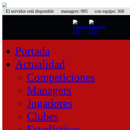
El servidor está disponible
managers: 995 con equipo: 368 equ
Portada
Actualidad
Competiciones
Managers
Jugadores
Clubes
Estadísticas