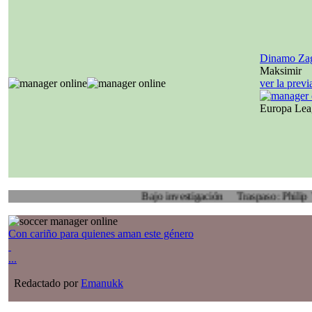
Dinamo Za
Maksimir
ver la prev
Europa Le
Bajo investigación
Traspaso: Philip Veenhuis,
Con cariño para quienes aman este género
...
Redactado por
Emanukk