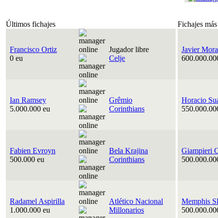
Últimos fichajes
Fichajes más
Francisco Ortiz
Jugador libre
Javier Mora
0 eu
Celje
600.000.00
Ian Ramsey
Grêmio
Horacio Su
5.000.000 eu
Corinthians
550.000.00
Fabien Evroyn
Bela Krajina
Giampieri 
500.000 eu
Corinthians
500.000.00
Radamel Aspirilla
Atlético Nacional
Memphis Sl
1.000.000 eu
Millonarios
500.000.00