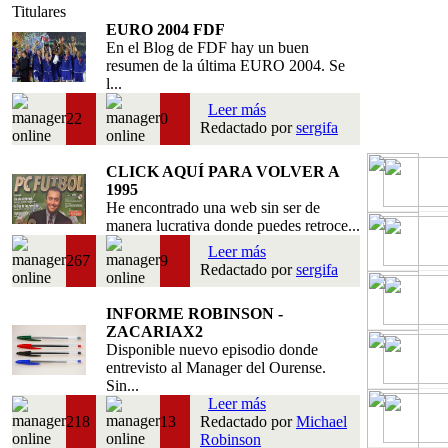
Titulares
EURO 2004 FDF
En el Blog de FDF hay un buen
resumen de la última EURO 2004. Se
l...
Leer más
22
0
Redactado por
sergifa
CLICK AQUÍ PARA VOLVER A
1995
He encontrado una web sin ser de
manera lucrativa donde puedes retroce...
Leer más
267
9
Redactado por
sergifa
INFORME ROBINSON -
ZACARIAX2
Disponible nuevo episodio donde
entrevisto al Manager del Ourense.
Sin...
Leer más
218
13
Redactado por
Michael
Robinson