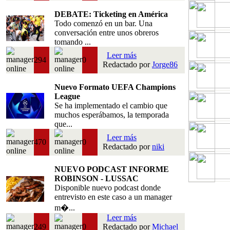
DEBATE: Ticketing en América
Todo comenzó en un bar. Una
conversación entre unos obreros
tomando ...
Leer más
294
0
Redactado por
Jorge86
Nuevo Formato UEFA Champions
League
Se ha implementado el cambio que
muchos esperábamos, la temporada
que...
Leer más
470
0
Redactado por
niki
NUEVO PODCAST INFORME
ROBINSON - LUSSAC
Disponible nuevo podcast donde
entrevisto en este caso a un manager
m�...
Leer más
249
0
Redactado por
Michael