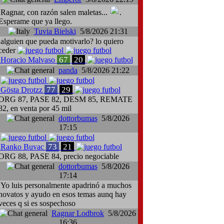
Ragnar, con razón salen maletas...
.
Esperame que ya llego.
Tuvia Bielski
5/8/2026 21:31
alguien que pueda motivarlo? lo quiero
ceder
67
20
Horacio Malvaso
panda
5/8/2026 21:22
77
29
Gösta Drotzz
ORG 87, PASE 82, DESM 85, REMATE
82, en venta por 45 mil
dottorbumas
5/8/2026
17:15
73
21
Ranko Buvac
ORG 88, PASE 84, precio negociable
dottorbumas
5/8/2026
17:14
Yo luis personalmente apadrinó a muchos
novatos y ayudo en esos temas aunq hay
veces q si es sospechoso
Ragnar Lodbrok
5/8/2026
16:36