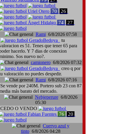
70
26
Uriel Otero
74
27
Ángel Hidalgo
Rami
6/8/2026 07:58
GeradoBedoya
tu
valoracion es 51. Tenes que tener 65 para
poder hacerlo. Y 7 dias de conexion
minimo. Sos nuevo no?.
ri Cusinato, Cádiz-Cagliari
camionero
6/8/2026 07:32
GeradoBedoya
creo q por
tu valoración no puedes despedir.
Rami
6/8/2026 07:16
Se vende por 240M. Portero sub 23 con 87
media más barato del mercado.
Nebjeperure
6/8/2026
05:30
CEDO O VENDO
76
20
Fabian Fuentes
Cuervo azul y
tinto
6/8/2026 04:28