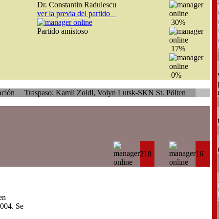
Dr. Constantin Radulescu
ver la previa del partido
30%
Partido amistoso
17%
0%
spaso: Kamil Zoidl, Volyn Lutsk-SKN St. Pölten
Traspaso: Giampie
218
16
en
004. Se