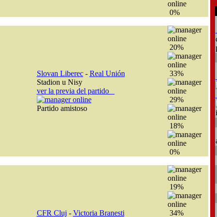
0%
20%
Slovan Liberec
-
Real Unión
33%
Stadion u Nisy
ver la previa del partido
29%
Partido amistoso
18%
0%
19%
CFR Cluj
-
Victoria Branesti
34%