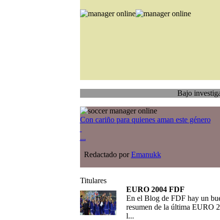
Bajo investigación
Tra
Con cariño para quienes aman este género
...
Redactado por
Emanukk
Titulares
EURO 2004 FDF
En el Blog de FDF hay un bu
resumen de la última EURO 2
l...