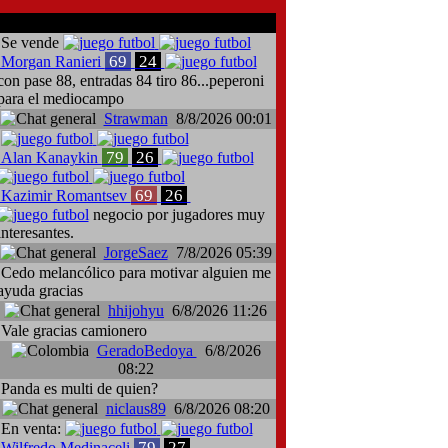
comentarios del chat
Se vende
69
24
Morgan Ranieri
con pase 88, entradas 84 tiro 86...peperoni
para el mediocampo
Strawman
8/8/2026 00:01
79
26
Alan Kanaykin
69
26
Kazimir Romantsev
negocio por jugadores muy
interesantes.
JorgeSaez
7/8/2026 05:39
Cedo melancólico para motivar alguien me
ayuda gracias
hhijohyu
6/8/2026 11:26
Vale gracias camionero
GeradoBedoya
6/8/2026
08:22
Panda es multi de quien?
niclaus89
6/8/2026 08:20
En venta:
79
27
Wilfredo Medinaceli