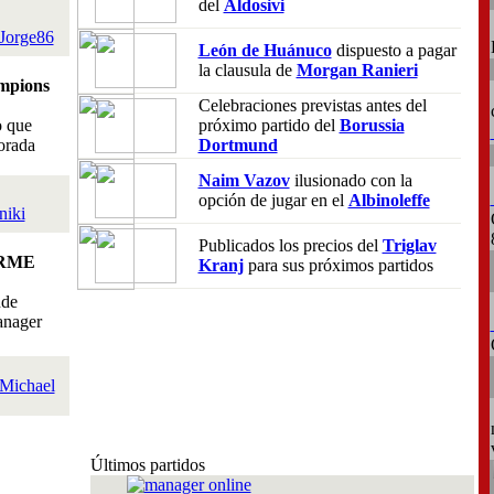
del
Aldosivi
Jorge86
León de Huánuco
dispuesto a pagar
la clausula de
Morgan Ranieri
mpions
Celebraciones previstas antes del
o que
próximo partido del
Borussia
orada
Dortmund
Naim Vazov
ilusionado con la
opción de jugar en el
Albinoleffe
niki
Publicados los precios del
Triglav
RME
Kranj
para sus próximos partidos
nde
anager
Michael
Últimos partidos