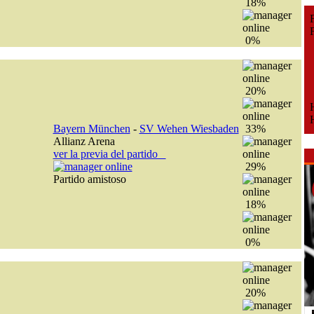
18%
Fe
Fe
0%
20%
H
H
Bayern München
-
SV Wehen Wiesbaden
33%
Allianz Arena
ver la previa del partido
29%
Partido amistoso
18%
0%
20%