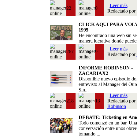
Leer más
22
0
Redactado por
CLICK AQUÍ PARA VOL
1995
He encontrado una web sin se
manera lucrativa donde puedes 
Leer más
267
9
Redactado por
INFORME ROBINSON -
ZACARIAX2
Disponible nuevo episodio do
entrevisto al Manager del Our
Sin...
Leer más
218
13
Redactado por
Robinson
DEBATE: Ticketing en Amé
Todo comenzó en un bar. Una
conversación entre unos obrer
tomando ...