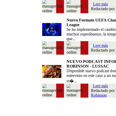
Leer más
294
0
Redactado por
Nuevo Formato UEFA Cha
League
Se ha implementado el cambi
muchos esperábamos, la temp
que...
Leer más
470
0
Redactado por
NUEVO PODCAST INFO
ROBINSON - LUSSAC
Disponible nuevo podcast do
entrevisto en este caso a un m
m�...
Leer más
249
0
Redactado por
Robinson