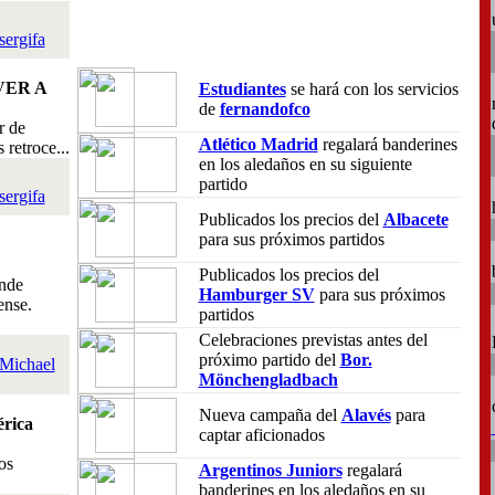
sergifa
VER A
Estudiantes
se hará con los servicios
de
fernandofco
r de
Atlético Madrid
regalará banderines
retroce...
en los aledaños en su siguiente
partido
sergifa
Publicados los precios del
Albacete
para sus próximos partidos
Publicados los precios del
nde
Hamburger SV
para sus próximos
ense.
partidos
Celebraciones previstas antes del
próximo partido del
Bor.
Michael
Mönchengladbach
Nueva campaña del
Alavés
para
rica
captar aficionados
os
Argentinos Juniors
regalará
banderines en los aledaños en su