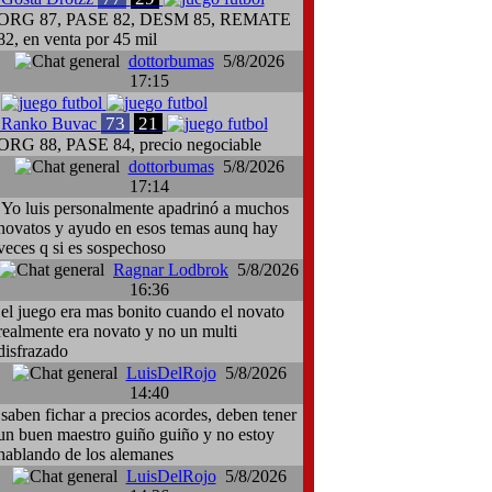
ORG 87, PASE 82, DESM 85, REMATE
82, en venta por 45 mil
dottorbumas
5/8/2026
17:15
73
21
Ranko Buvac
ORG 88, PASE 84, precio negociable
dottorbumas
5/8/2026
17:14
Yo luis personalmente apadrinó a muchos
novatos y ayudo en esos temas aunq hay
veces q si es sospechoso
Ragnar Lodbrok
5/8/2026
16:36
el juego era mas bonito cuando el novato
realmente era novato y no un multi
disfrazado
LuisDelRojo
5/8/2026
14:40
saben fichar a precios acordes, deben tener
un buen maestro guiño guiño y no estoy
hablando de los alemanes
LuisDelRojo
5/8/2026