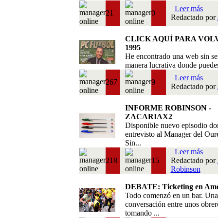
Leer más
21
0
Redactado por
CLICK AQUÍ PARA VOL
1995
He encontrado una web sin se
manera lucrativa donde puedes 
Leer más
267
9
Redactado por
INFORME ROBINSON -
ZACARIAX2
Disponible nuevo episodio do
entrevisto al Manager del Our
Sin...
Leer más
218
15
Redactado por
Robinson
DEBATE: Ticketing en Amé
Todo comenzó en un bar. Una
conversación entre unos obrer
tomando ...