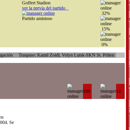
Goffert Stadion
ver la previa del partido
32%
Partido amistoso
15%
0%
raspaso: Kamil Zoidl, Volyn Lutsk-SKN St. Pölten
199
14
en
004. Se