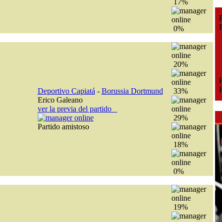
17%
Fe
Fe
0%
20%
H
H
Deportivo Capiatá
-
Borussia Dortmund
33%
Erico Galeano
ver la previa del partido
29%
Partido amistoso
18%
0%
19%