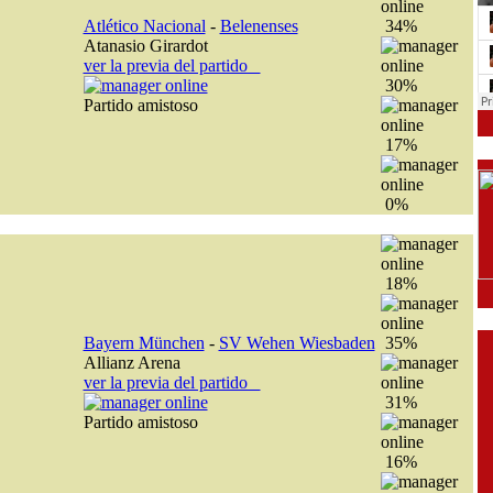
Atlético Nacional
-
Belenenses
34%
Atanasio Girardot
ver la previa del partido
30%
Partido amistoso
17%
0%
18%
Bayern München
-
SV Wehen Wiesbaden
35%
Allianz Arena
ver la previa del partido
31%
Partido amistoso
16%