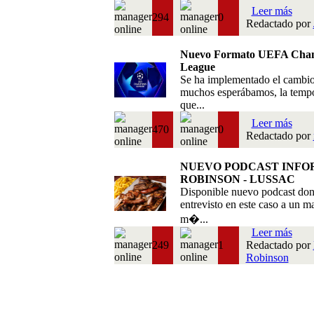
Leer más
294
0
Redactado por
Nuevo Formato UEFA Cha
League
Se ha implementado el cambi
muchos esperábamos, la temp
que...
Leer más
470
0
Redactado por
NUEVO PODCAST INFO
ROBINSON - LUSSAC
Disponible nuevo podcast do
entrevisto en este caso a un m
m�...
Leer más
249
1
Redactado por
Robinson