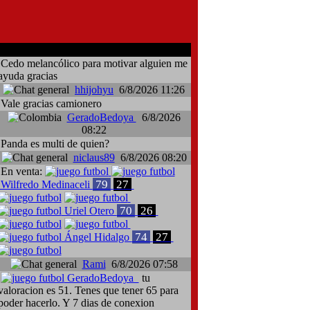
comentarios del chat
Cedo melancólico para motivar alguien me
ayuda gracias
hhijohyu
6/8/2026 11:26
Vale gracias camionero
GeradoBedoya
6/8/2026
08:22
Panda es multi de quien?
niclaus89
6/8/2026 08:20
En venta:
79
27
Wilfredo Medinaceli
70
26
Uriel Otero
74
27
Ángel Hidalgo
Rami
6/8/2026 07:58
GeradoBedoya
tu
valoracion es 51. Tenes que tener 65 para
poder hacerlo. Y 7 dias de conexion