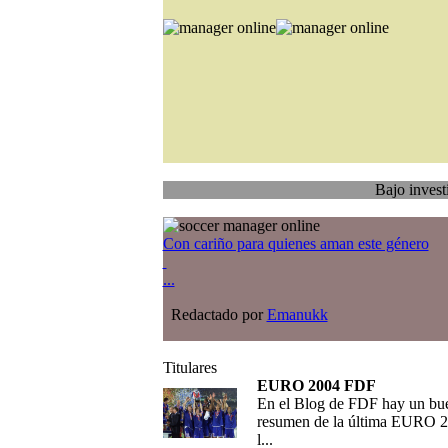
Bajo investigación
T
Con cariño para quienes aman este género
...
Redactado por
Emanukk
Titulares
EURO 2004 FDF
En el Blog de FDF hay un bu
resumen de la última EURO 2
l...