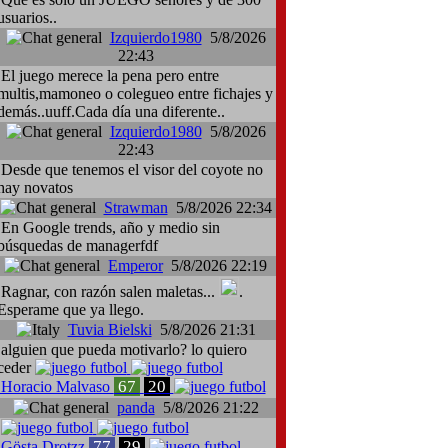
usuarios..
Izquierdo1980
5/8/2026
22:43
El juego merece la pena pero entre
multis,mamoneo o colegueo entre fichajes y
demás..uuff.Cada día una diferente..
Izquierdo1980
5/8/2026
22:43
Desde que tenemos el visor del coyote no
hay novatos
Strawman
5/8/2026 22:34
En Google trends, año y medio sin
búsquedas de managerfdf
Emperor
5/8/2026 22:19
Ragnar, con razón salen maletas...
.
Esperame que ya llego.
Tuvia Bielski
5/8/2026 21:31
alguien que pueda motivarlo? lo quiero
ceder
67
20
Horacio Malvaso
panda
5/8/2026 21:22
77
29
Gösta Drotzz