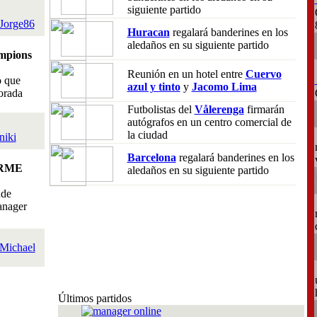
siguiente partido
Jorge86
Huracan
regalará banderines en los
aledaños en su siguiente partido
mpions
Reunión en un hotel entre
Cuervo
o que
azul y tinto
y
Jacomo Lima
orada
Futbolistas del
Vålerenga
firmarán
autógrafos en un centro comercial de
la ciudad
niki
Barcelona
regalará banderines en los
RME
aledaños en su siguiente partido
nde
anager
Michael
Últimos partidos