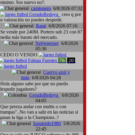
minimo. Sos nuevo no?.
camionero
6/8/2026 07:32
GeradoBedoya
creo q por
tu valoración no puedes despedir.
Rami
6/8/2026 07:16
Se vende por 240M. Portero sub 23 con 87
media más barato del mercado.
Nebjeperure
6/8/2026
05:30
CEDO O VENDO
76
20
Fabian Fuentes
Cuervo azul y
tinto
6/8/2026 04:28
Hola alguno sabe por que no puedo
despedir jugadores?
GeradoBedoya
6/8/2026
04:05
Que pereza andar con multis o con
:trampas"..No van a salir en las noticias si
ganan la liga o la Champions..?
Izquierdo1980
5/8/2026
22:45
Que es solo un JUEGO señores y de 300