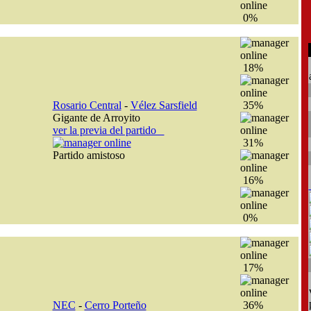
0%
18%
Rosario Central
-
Vélez Sarsfield
35%
Gigante de Arroyito
ver la previa del partido
31%
Partido amistoso
16%
0%
17%
NEC
-
Cerro Porteño
36%