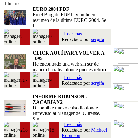
Titulares
EURO 2004 FDF
En el Blog de FDF hay un buen
resumen de la última EURO 2004. Se
l...
Leer más
21
0
Redactado por
sergifa
CLICK AQUÍ PARA VOLVER A
1995
He encontrado una web sin ser de
manera lucrativa donde puedes retroce...
Leer más
267
9
Redactado por
sergifa
INFORME ROBINSON -
ZACARIAX2
Disponible nuevo episodio donde
entrevisto al Manager del Ourense.
Sin...
Leer más
218
15
Redactado por
Michael
Robinson