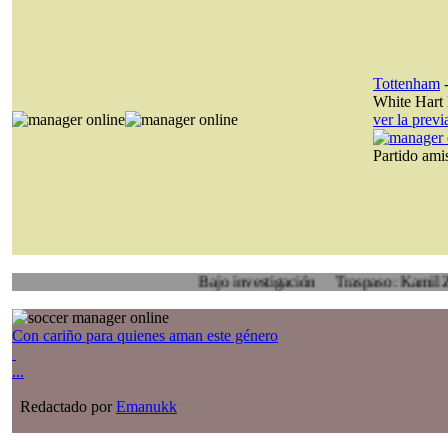
Tottenham
White Hart
ver la prev
Partido am
Bajo investigación
Traspaso: Kamil Zoidl, Vol
Con cariño para quienes aman este género
...
Redactado por
Emanukk