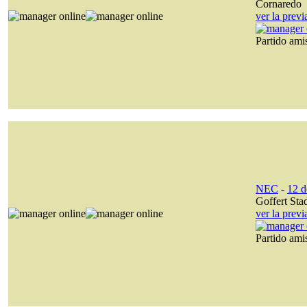
Cornaredo
ver la prev
Partido am
NEC
-
12 d
Goffert Sta
ver la prev
Partido am