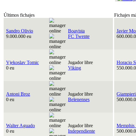
Últimos fichajes
Fichajes m
Sandro Olivio
Boavista
Javier Mo
9.000.000 eu
FC Twente
600.000.0
Vjekoslav Tomic
Jugador libre
Horacio S
0 eu
Viking
550.000.0
Antoni Broz
Jugador libre
Giampieri
0 eu
Belenenses
500.000.0
Walter Aguado
Jugador libre
Memphis 
0 eu
Independiente
500.000.0