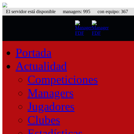
El servidor está disponible
managers: 995 con equipo: 367 equ
Portada
Actualidad
Competiciones
Managers
Jugadores
Clubes
Estadísticas