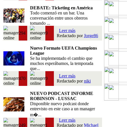
DEBATE: Ticketing en América
Todo comenzó en un bar. Una
conversación entre unos obreros
tomando ...
Leer más
294
0
Redactado por
Jorge86
Nuevo Formato UEFA Champions
League
Se ha implementado el cambio que
muchos esperábamos, la temporada
que...
Leer más
470
0
Redactado por
niki
NUEVO PODCAST INFORME
ROBINSON - LUSSAC
Disponible nuevo podcast donde
entrevisto en este caso a un manager
m�...
Leer más
249
1
Redactado por
Michael