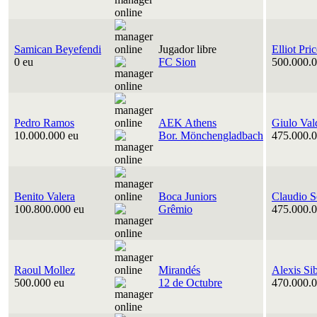
Samican Beyefendi
Jugador libre
Elliot Pri
0 eu
FC Sion
500.000.0
Pedro Ramos
AEK Athens
Giulo Val
10.000.000 eu
Bor. Mönchengladbach
475.000.0
Benito Valera
Boca Juniors
Claudio S
100.800.000 eu
Grêmio
475.000.0
Raoul Mollez
Mirandés
Alexis Si
500.000 eu
12 de Octubre
470.000.0