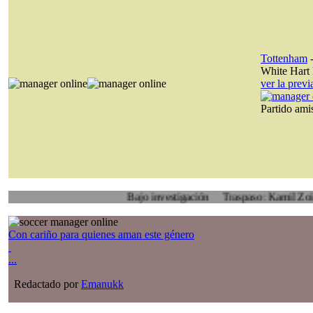
Tottenham
White Hart
ver la prev
Partido am
Bajo investigación
Traspaso: Kamil Zoidl, Voly
Con cariño para quienes aman este género
...
Redactado por
Emanukk