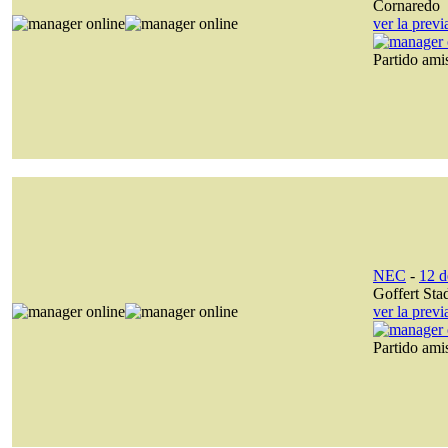
Cornaredo
ver la prev
Partido am
NEC
-
12 d
Goffert Sta
ver la prev
Partido am