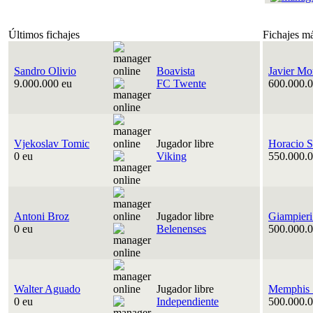
Últimos fichajes
Fichajes m
Sandro Olivio
Boavista
Javier Mo
9.000.000 eu
FC Twente
600.000.0
Vjekoslav Tomic
Jugador libre
Horacio S
0 eu
Viking
550.000.0
Antoni Broz
Jugador libre
Giampieri
0 eu
Belenenses
500.000.0
Walter Aguado
Jugador libre
Memphis 
0 eu
Independiente
500.000.0