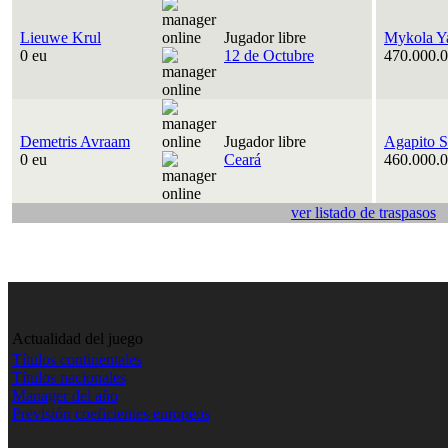
Lieuwe Krul
Jugador libre
Mykola Y
0 eu
12 de Octubre
470.000.0
Demetris Avraam
Jugador libre
Agapito S
0 eu
Ceará
460.000.0
ver listado de traspasos
Actualidad del juego
Títulos continentales
Títulos nacionales
Manager del año
Previsión coeficientes europeos