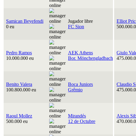
Samican Beyefendi
Jugador libre
Elliot Pri
0 eu
FC Sion
500.000.0
Pedro Ramos
AEK Athens
Giulo Val
10.000.000 eu
Bor. Mönchengladbach
475.000.0
Benito Valera
Boca Juniors
Claudio S
100.800.000 eu
Grêmio
475.000.0
Raoul Mollez
Mirandés
Alexis Si
500.000 eu
12 de Octubre
470.000.0