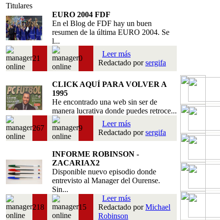
Titulares
EURO 2004 FDF
En el Blog de FDF hay un buen
resumen de la última EURO 2004. Se
l...
Leer más
21
0
Redactado por
sergifa
CLICK AQUÍ PARA VOLVER A
1995
He encontrado una web sin ser de
manera lucrativa donde puedes retroce...
Leer más
267
9
Redactado por
sergifa
INFORME ROBINSON -
ZACARIAX2
Disponible nuevo episodio donde
entrevisto al Manager del Ourense.
Sin...
Leer más
218
15
Redactado por
Michael
Robinson