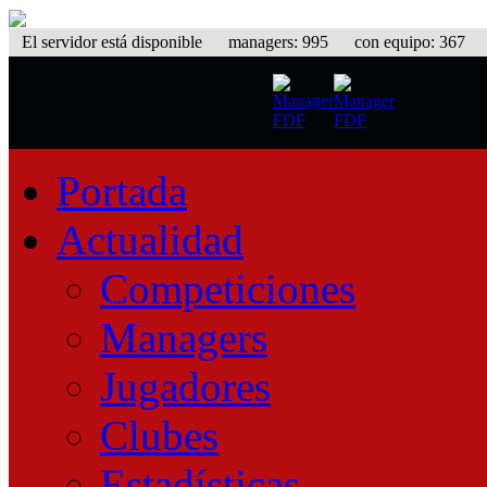
El servidor está disponible
managers: 995 con equipo: 367 equ
Portada
Actualidad
Competiciones
Managers
Jugadores
Clubes
Estadísticas