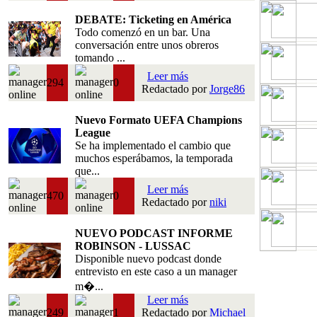
DEBATE: Ticketing en América
Todo comenzó en un bar. Una
conversación entre unos obreros
tomando ...
Leer más
294
0
Redactado por
Jorge86
Nuevo Formato UEFA Champions
League
Se ha implementado el cambio que
muchos esperábamos, la temporada
que...
Leer más
470
0
Redactado por
niki
NUEVO PODCAST INFORME
ROBINSON - LUSSAC
Disponible nuevo podcast donde
entrevisto en este caso a un manager
m�...
Leer más
249
1
Redactado por
Michael