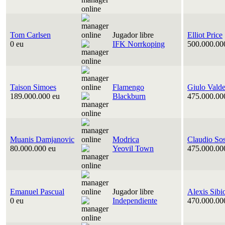
Tom Carlsen
Jugador libre
Elliot Price
0 eu
IFK Norrkoping
500.000.00
Taison Simoes
Flamengo
Giulo Vald
189.000.000 eu
Blackburn
475.000.00
Muanis Damjanovic
Modrica
Claudio So
80.000.000 eu
Yeovil Town
475.000.00
Emanuel Pascual
Jugador libre
Alexis Sibi
0 eu
Independiente
470.000.00