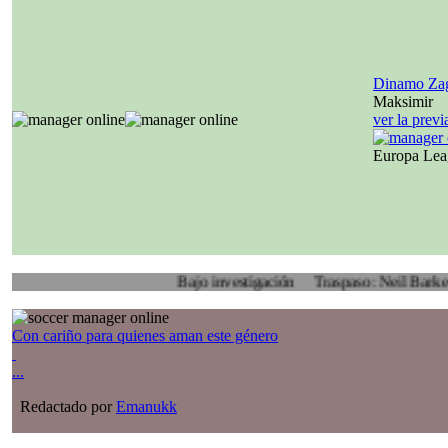
Dinamo Za
Maksimir
ver la prev
Europa Le
Bajo investigación
Traspaso: Neil Barker, Rother
Con cariño para quienes aman este género
...
Redactado por
Emanukk