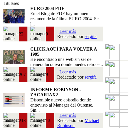
Titulares
EURO 2004 FDF
En el Blog de FDF hay un buen
resumen de la última EURO 2004. Se
l...
Leer más
22
0
Redactado por
sergifa
CLICK AQUÍ PARA VOLVER A
1995
He encontrado una web sin ser de
manera lucrativa donde puedes retroce...
Leer más
267
9
Redactado por
sergifa
INFORME ROBINSON -
ZACARIAX2
Disponible nuevo episodio donde
entrevisto al Manager del Ourense.
Sin...
Leer más
218
13
Redactado por
Michael
Robinson