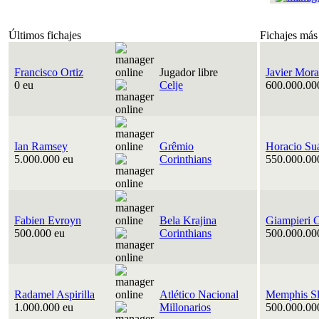
Últimos fichajes
Fichajes más
Francisco Ortiz
Jugador libre
Javier Mora
0 eu
Celje
600.000.00
Ian Ramsey
Grêmio
Horacio Su
5.000.000 eu
Corinthians
550.000.00
Fabien Evroyn
Bela Krajina
Giampieri 
500.000 eu
Corinthians
500.000.00
Radamel Aspirilla
Atlético Nacional
Memphis Sl
1.000.000 eu
Millonarios
500.000.00