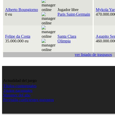
Alberto Boungiorno
Jugador libre
Mykola Yar
0 eu
Paris Saint-Germain
470.000.00
Felipe da Costa
Santa Clara
Agapito Se
35.000.000 eu
Olimpia
460.000.00
ver listado de traspasos
Actualidad del juego
Títulos continentales
Títulos nacionales
Manager del año
Previsión coeficientes europeos