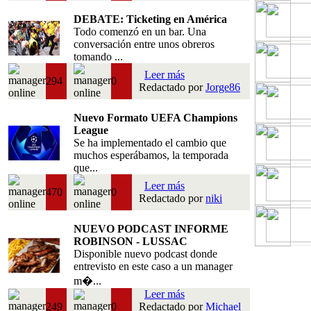
DEBATE: Ticketing en América
Todo comenzó en un bar. Una
conversación entre unos obreros
tomando ...
Leer más
294
0
Redactado por
Jorge86
Nuevo Formato UEFA Champions
League
Se ha implementado el cambio que
muchos esperábamos, la temporada
que...
Leer más
470
0
Redactado por
niki
NUEVO PODCAST INFORME
ROBINSON - LUSSAC
Disponible nuevo podcast donde
entrevisto en este caso a un manager
m�...
Leer más
249
0
Redactado por
Michael