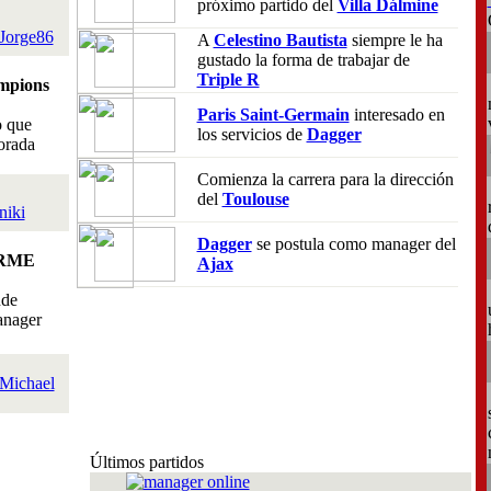
próximo partido del
Villa Dálmine
Jorge86
A
Celestino Bautista
siempre le ha
gustado la forma de trabajar de
Triple R
mpions
Paris Saint-Germain
interesado en
o que
los servicios de
Dagger
orada
Comienza la carrera para la dirección
del
Toulouse
niki
Dagger
se postula como manager del
RME
Ajax
nde
anager
Michael
Últimos partidos