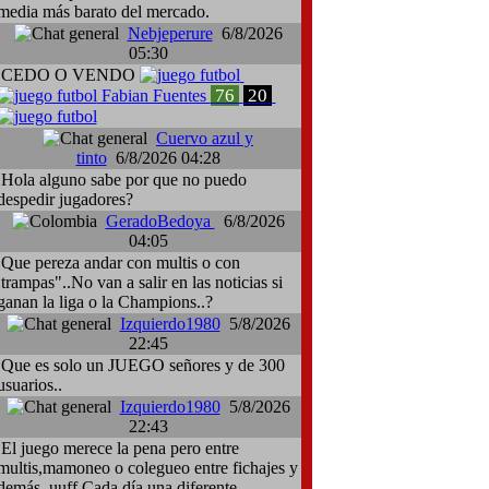
media más barato del mercado.
Nebjeperure
6/8/2026
05:30
CEDO O VENDO
76
20
Fabian Fuentes
Cuervo azul y
tinto
6/8/2026 04:28
Hola alguno sabe por que no puedo
despedir jugadores?
GeradoBedoya
6/8/2026
04:05
Que pereza andar con multis o con
:trampas"..No van a salir en las noticias si
ganan la liga o la Champions..?
Izquierdo1980
5/8/2026
22:45
Que es solo un JUEGO señores y de 300
usuarios..
Izquierdo1980
5/8/2026
22:43
El juego merece la pena pero entre
multis,mamoneo o colegueo entre fichajes y
demás..uuff.Cada día una diferente..