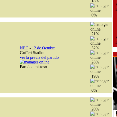
18%
Fe
Fe
0%
21%
H
H
NEC
-
12 de Octubre
32%
Goffert Stadion
ver la previa del partido
28%
Partido amistoso
19%
0%
20%