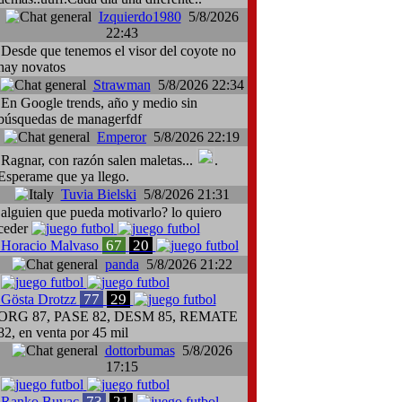
Izquierdo1980
5/8/2026
22:43
Desde que tenemos el visor del coyote no
hay novatos
Strawman
5/8/2026 22:34
En Google trends, año y medio sin
búsquedas de managerfdf
Emperor
5/8/2026 22:19
Ragnar, con razón salen maletas...
.
Esperame que ya llego.
Tuvia Bielski
5/8/2026 21:31
alguien que pueda motivarlo? lo quiero
ceder
67
20
Horacio Malvaso
panda
5/8/2026 21:22
77
29
Gösta Drotzz
ORG 87, PASE 82, DESM 85, REMATE
82, en venta por 45 mil
dottorbumas
5/8/2026
17:15
73
21
Ranko Buvac