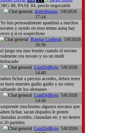
ORG 88, PASE 84, precio negociable
dottorbumas
5/8/2026
17:14
Yo luis personalmente apadrinó a muchos
novatos y ayudo en esos temas aunq hay
veces q si es sospechoso
Ragnar Lodbrok
5/8/2026
16:36
el juego era mas bonito cuando el novato
realmente era novato y no un multi
disfrazado
LuisDelRojo
5/8/2026
14:40
saben fichar a precios acordes, deben tener
un buen maestro guiño guiño y no estoy
hablando de los alemanes
LuisDelRojo
5/8/2026
14:36
sorprende muchisimo algunos novatos que
saben fichar, sacan dopados le ponen
clausulas acordes, clausulan etc y no tienen
ni 20 partidos
LuisDelRojo
5/8/2026