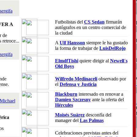
sergifa
Futbolistas del
CS Sedan
firmarán
VER A
autógrafos en un centro comercial de
la ciudad
r de
retroce...
A
Ulf Hansson
siempre le ha gustado
la forma de trabajar de
LuisDelRojo
sergifa
ElmdfTishi
quiere dirigir al
Newell´s
Old Boys
nde
Wilfredo Medinaceli
observado por
ense.
el
Defensa y Justicia
Blackburn
interesado en renovar a
Damien Szczesny
ante la oferta del
Michael
Hércules
Moisés Suárez
desconfía del
rica
manager del
Las Palmas
os
Celebraciones previstas antes del