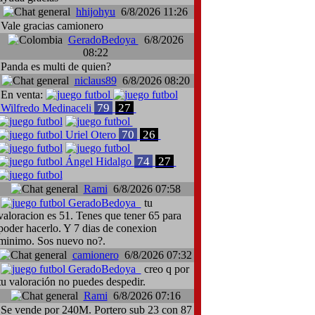
hhijohyu
6/8/2026 11:26
Vale gracias camionero
GeradoBedoya
6/8/2026
08:22
Panda es multi de quien?
niclaus89
6/8/2026 08:20
En venta:
79
27
Wilfredo Medinaceli
70
26
Uriel Otero
74
27
Ángel Hidalgo
Rami
6/8/2026 07:58
GeradoBedoya
tu
valoracion es 51. Tenes que tener 65 para
poder hacerlo. Y 7 dias de conexion
minimo. Sos nuevo no?.
camionero
6/8/2026 07:32
GeradoBedoya
creo q por
tu valoración no puedes despedir.
Rami
6/8/2026 07:16
Se vende por 240M. Portero sub 23 con 87