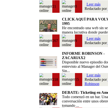
Leer más
21
0
Redactado por
CLICK AQUÍ PARA VOL
1995
He encontrado una web sin se
manera lucrativa donde puedes 
Leer más
267
9
Redactado por
INFORME ROBINSON -
ZACARIAX2
Disponible nuevo episodio do
entrevisto al Manager del Our
Sin...
Leer más
218
15
Redactado por
Robinson
DEBATE: Ticketing en Amé
Todo comenzó en un bar. Una
conversación entre unos obrer
tomando ...