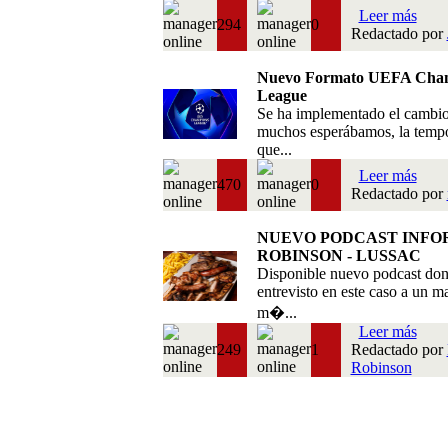
Leer más
294
0
Redactado por
Nuevo Formato UEFA Cha
League
Se ha implementado el cambi
muchos esperábamos, la temp
que...
Leer más
470
0
Redactado por
NUEVO PODCAST INFO
ROBINSON - LUSSAC
Disponible nuevo podcast do
entrevisto en este caso a un m
m�...
Leer más
249
1
Redactado por
Robinson