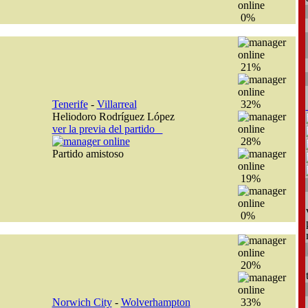
0%
21%
Tenerife
-
Villarreal
32%
Heliodoro Rodríguez López
ver la previa del partido
28%
Partido amistoso
19%
0%
20%
Norwich City
-
Wolverhampton
33%