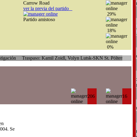
Carrow Road
ver la previa del partido
29%
Partido amistoso
18%
0%
Traspaso: Kamil Zoidl, Volyn Lutsk-SKN St. Pölten
206
16
en
004. Se