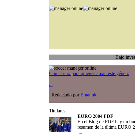
Bajo investigación
Con cariño para quienes aman este género
...
Redactado por
Emanukk
Titulares
EURO 2004 FDF
En el Blog de FDF hay un bu
resumen de la última EURO 2
l...