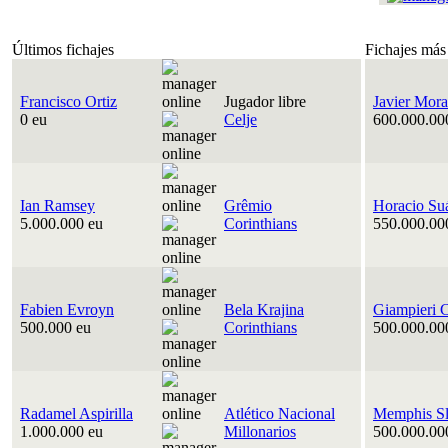
Últimos fichajes
Fichajes más
Francisco Ortiz
Jugador libre
Javier Mora
0 eu
Celje
600.000.00
Ian Ramsey
Grêmio
Horacio Su
5.000.000 eu
Corinthians
550.000.00
Fabien Evroyn
Bela Krajina
Giampieri 
500.000 eu
Corinthians
500.000.00
Radamel Aspirilla
Atlético Nacional
Memphis Sl
1.000.000 eu
Millonarios
500.000.00