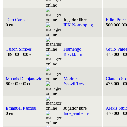
Tom Carlsen
Jugador libre
Elliot Price
0 eu
IFK Norrkoping
500.000.00
Taison Simoes
Flamengo
Giulo Vald
189.000.000 eu
Blackburn
475.000.00
Muanis Damjanovic
Modrica
Claudio So
80.000.000 eu
Yeovil Town
475.000.00
Emanuel Pascual
Jugador libre
Alexis Sibi
0 eu
Independiente
470.000.00