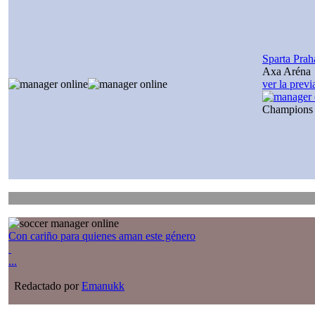
Sparta Prah
Axa Aréna
ver la prev
Champions
Con cariño para quienes aman este género
...
Redactado por
Emanukk