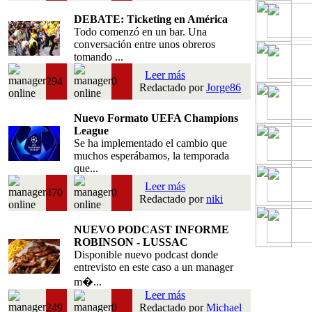
DEBATE: Ticketing en América
Todo comenzó en un bar. Una
conversación entre unos obreros
tomando ...
Leer más
294
0
Redactado por
Jorge86
Nuevo Formato UEFA Champions
League
Se ha implementado el cambio que
muchos esperábamos, la temporada
que...
Leer más
470
0
Redactado por
niki
NUEVO PODCAST INFORME
ROBINSON - LUSSAC
Disponible nuevo podcast donde
entrevisto en este caso a un manager
m�...
Leer más
249
0
Redactado por
Michael