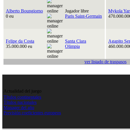
Alberto Boungiorno
Jugador libre
Mykola Yar
0 eu
Paris Saint-Germain
470.000.00
Felipe da Costa
Santa Clara
Agapito Se
35.000.000 eu
Olimpia
460.000.00
ver listado de traspasos
Actualidad del juego
Títulos continentales
Títulos nacionales
Manager del año
Previsión coeficientes europeos