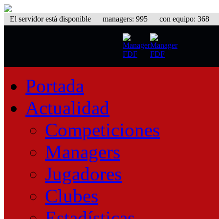
El servidor está disponible
managers: 995 con equipo: 368 equ
Portada
Actualidad
Competiciones
Managers
Jugadores
Clubes
Estadísticas