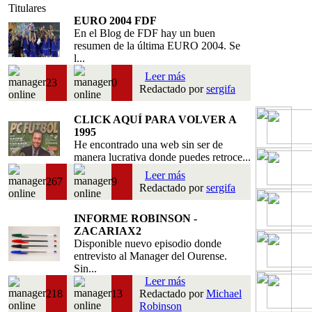
Titulares
EURO 2004 FDF
En el Blog de FDF hay un buen
resumen de la última EURO 2004. Se
l...
Leer más
23
0
Redactado por
sergifa
CLICK AQUÍ PARA VOLVER A
1995
He encontrado una web sin ser de
manera lucrativa donde puedes retroce...
Leer más
267
9
Redactado por
sergifa
INFORME ROBINSON -
ZACARIAX2
Disponible nuevo episodio donde
entrevisto al Manager del Ourense.
Sin...
Leer más
218
13
Redactado por
Michael
Robinson