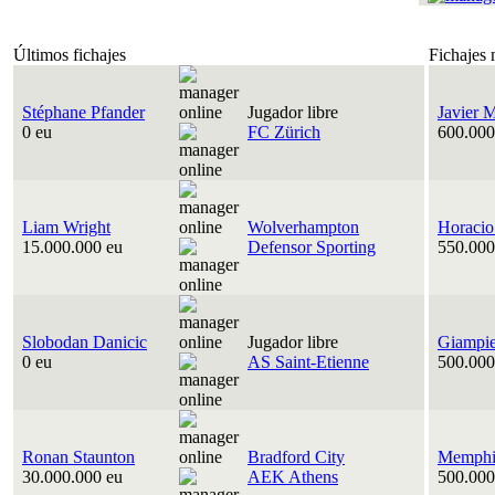
Últimos fichajes
Fichajes 
Stéphane Pfander
Jugador libre
Javier 
0 eu
FC Zürich
600.000
Liam Wright
Wolverhampton
Horacio
15.000.000 eu
Defensor Sporting
550.000
Slobodan Danicic
Jugador libre
Giampie
0 eu
AS Saint-Etienne
500.000
Ronan Staunton
Bradford City
Memphis
30.000.000 eu
AEK Athens
500.000