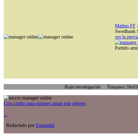
Malmo FF
Swedbank S
ver la prev
Partido am
Bajo investigación
Traspaso: Neil Barker, R
Con cariño para quienes aman este género
...
Redactado por
Emanukk