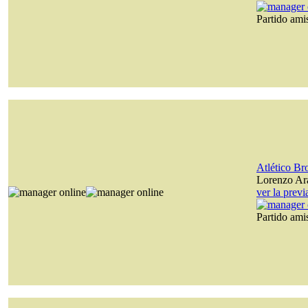
Partido am
Atlético B
Lorenzo Ara
ver la prev
Partido am