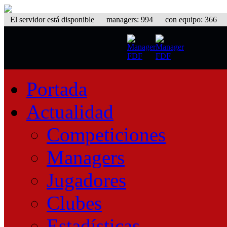
El servidor está disponible
managers: 994 con equipo: 366 equ
Portada
Actualidad
Competiciones
Managers
Jugadores
Clubes
Estadísticas