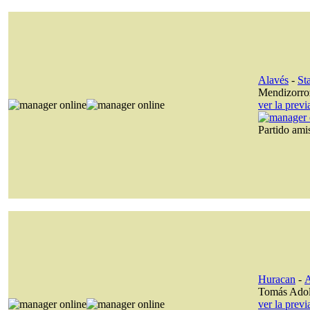
Alavés
-
St
Mendizorro
ver la prev
Partido am
Huracan
-
A
Tomás Ado
ver la prev