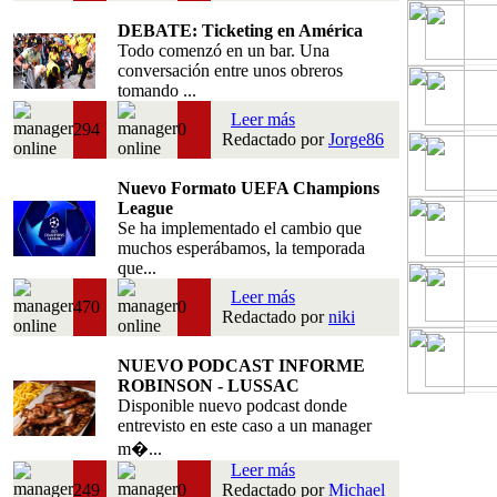
DEBATE: Ticketing en América
Todo comenzó en un bar. Una
conversación entre unos obreros
tomando ...
Leer más
294
0
Redactado por
Jorge86
Nuevo Formato UEFA Champions
League
Se ha implementado el cambio que
muchos esperábamos, la temporada
que...
Leer más
470
0
Redactado por
niki
NUEVO PODCAST INFORME
ROBINSON - LUSSAC
Disponible nuevo podcast donde
entrevisto en este caso a un manager
m�...
Leer más
249
0
Redactado por
Michael