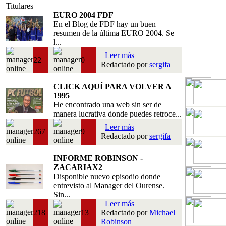
Titulares
EURO 2004 FDF
En el Blog de FDF hay un buen
resumen de la última EURO 2004. Se
l...
Leer más
22
0
Redactado por
sergifa
CLICK AQUÍ PARA VOLVER A
1995
He encontrado una web sin ser de
manera lucrativa donde puedes retroce...
Leer más
267
9
Redactado por
sergifa
INFORME ROBINSON -
ZACARIAX2
Disponible nuevo episodio donde
entrevisto al Manager del Ourense.
Sin...
Leer más
218
13
Redactado por
Michael
Robinson