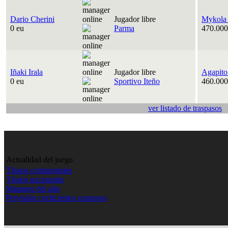
Dario Cherini
Jugador libre
Mykola
0 eu
Parma
470.000
Iñaki Irala
Jugador libre
Agapito
0 eu
Sportivo Iteño
460.000
ver listado de traspasos
Actualidad del juego
Títulos continentales
Títulos nacionales
Manager del año
Previsión coeficientes europeos