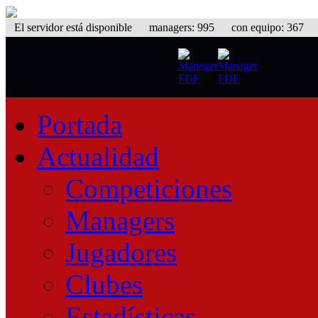
El servidor está disponible
managers: 995 con equipo: 367 equ
Portada
Actualidad
Competiciones
Managers
Jugadores
Clubes
Estadísticas