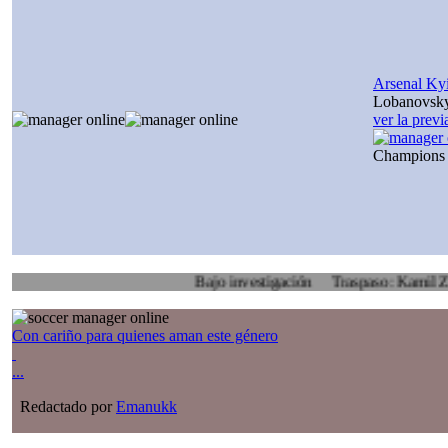
Arsenal Ky
Lobanovsk
ver la prev
Champions
Bajo investigación
Traspaso: Kamil Zoidl, Vol
Con cariño para quienes aman este género
...
Redactado por
Emanukk