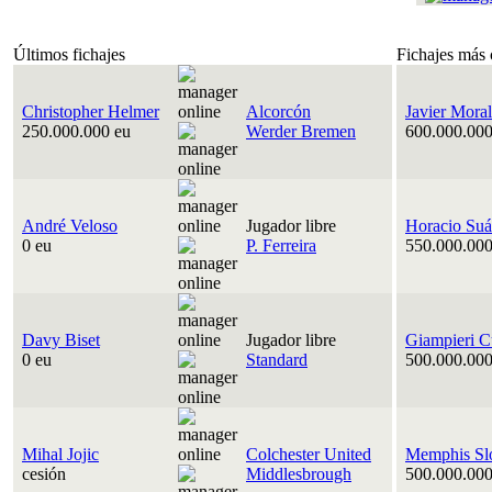
Últimos fichajes
Fichajes más 
Christopher Helmer
Alcorcón
Javier Moral
250.000.000 eu
Werder Bremen
600.000.000
André Veloso
Jugador libre
Horacio Suá
0 eu
P. Ferreira
550.000.000
Davy Biset
Jugador libre
Giampieri C
0 eu
Standard
500.000.000
Mihal Jojic
Colchester United
Memphis Sl
cesión
Middlesbrough
500.000.000