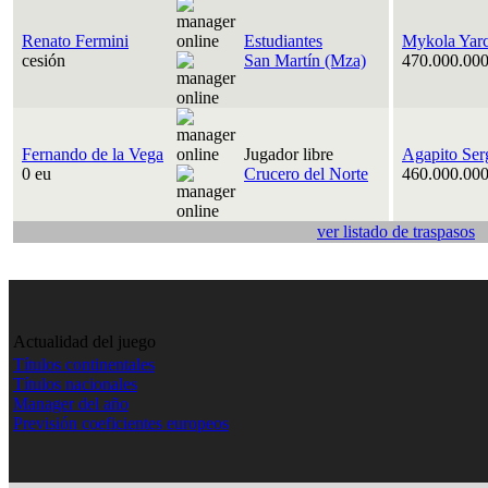
Renato Fermini
Estudiantes
Mykola Yar
cesión
San Martín (Mza)
470.000.000
Fernando de la Vega
Jugador libre
Agapito Ser
0 eu
Crucero del Norte
460.000.000
ver listado de traspasos
Actualidad del juego
Títulos continentales
Títulos nacionales
Manager del año
Previsión coeficientes europeos