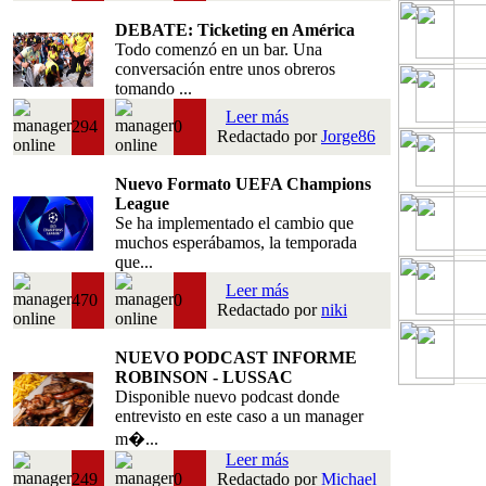
DEBATE: Ticketing en América
Todo comenzó en un bar. Una
conversación entre unos obreros
tomando ...
Leer más
294
0
Redactado por
Jorge86
Nuevo Formato UEFA Champions
League
Se ha implementado el cambio que
muchos esperábamos, la temporada
que...
Leer más
470
0
Redactado por
niki
NUEVO PODCAST INFORME
ROBINSON - LUSSAC
Disponible nuevo podcast donde
entrevisto en este caso a un manager
m�...
Leer más
249
0
Redactado por
Michael