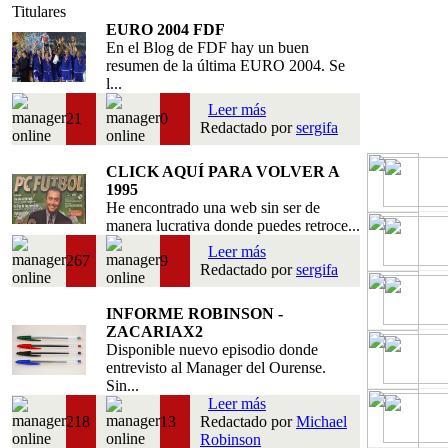
Titulares
EURO 2004 FDF
En el Blog de FDF hay un buen
resumen de la última EURO 2004. Se
l...
Leer más
21
0
Redactado por
sergifa
CLICK AQUÍ PARA VOLVER A
1995
He encontrado una web sin ser de
manera lucrativa donde puedes retroce...
Leer más
267
9
Redactado por
sergifa
INFORME ROBINSON -
ZACARIAX2
Disponible nuevo episodio donde
entrevisto al Manager del Ourense.
Sin...
Leer más
218
13
Redactado por
Michael
Robinson