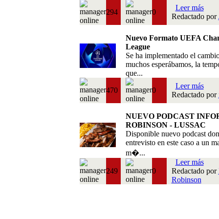
Leer más
294
0
Redactado por
Nuevo Formato UEFA Cha
League
Se ha implementado el cambi
muchos esperábamos, la temp
que...
Leer más
470
0
Redactado por
NUEVO PODCAST INFO
ROBINSON - LUSSAC
Disponible nuevo podcast do
entrevisto en este caso a un m
m�...
Leer más
249
0
Redactado por
Robinson