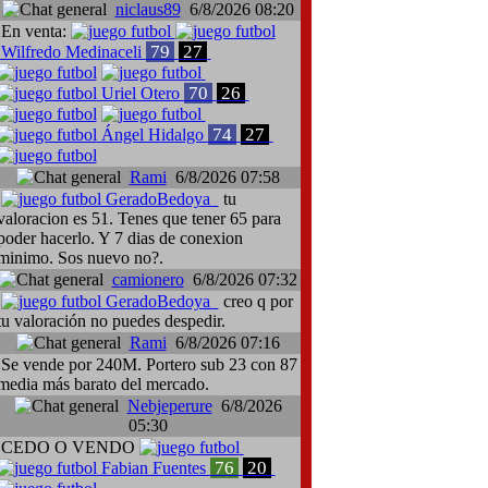
niclaus89
6/8/2026 08:20
En venta:
79
27
Wilfredo Medinaceli
70
26
Uriel Otero
74
27
Ángel Hidalgo
Rami
6/8/2026 07:58
GeradoBedoya
tu
il Zoidl, Volyn Lutsk-SKN St. Pölten
Traspaso: Giampieri Cusinato
valoracion es 51. Tenes que tener 65 para
poder hacerlo. Y 7 dias de conexion
minimo. Sos nuevo no?.
camionero
6/8/2026 07:32
GeradoBedoya
creo q por
tu valoración no puedes despedir.
Rami
6/8/2026 07:16
Se vende por 240M. Portero sub 23 con 87
media más barato del mercado.
Nebjeperure
6/8/2026
05:30
CEDO O VENDO
76
20
Fabian Fuentes