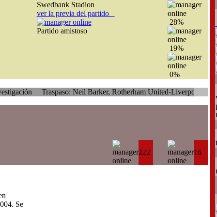
Swedbank Stadion
ver la previa del partido
28%
Partido amistoso
19%
0%
Traspaso: Neil Barker, Rotherham United-Liverpool
Traspaso: Kam
222
16
en
004. Se