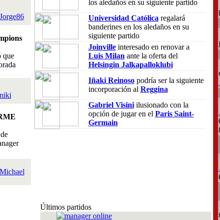
los aledaños en su siguiente partido
Jorge86
Universidad Católica
regalará
banderines en los aledaños en su
siguiente partido
mpions
Joinville
interesado en renovar a
o que
Luis Milan
ante la oferta del
orada
Helsingin Jalkapalloklubi
Iñaki Reinoso
podría ser la siguiente
incorporación al
Reggina
niki
Gabriel Visini
ilusionado con la
opción de jugar en el
Paris Saint-
RME
Germain
nde
anager
Michael
Últimos partidos