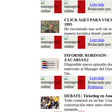
Leer más
22
0
Redactado por
CLICK AQUÍ PARA VOL
1995
He encontrado una web sin se
manera lucrativa donde puedes 
Leer más
267
9
Redactado por
INFORME ROBINSON -
ZACARIAX2
Disponible nuevo episodio do
entrevisto al Manager del Our
Sin...
Leer más
218
13
Redactado por
Robinson
DEBATE: Ticketing en Amé
Todo comenzó en un bar. Una
conversación entre unos obrer
tomando ...