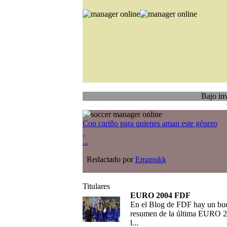
Bajo investigación
Con cariño para quienes aman este género
...
Redactado por
Emanukk
Titulares
EURO 2004 FDF
En el Blog de FDF hay un bu
resumen de la última EURO 2
l...