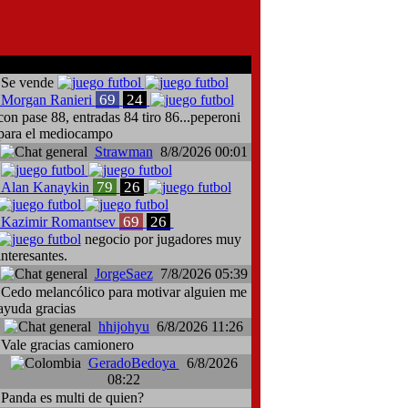
comentarios del chat
Se vende
69
24
Morgan Ranieri
con pase 88, entradas 84 tiro 86...peperoni
para el mediocampo
Strawman
8/8/2026 00:01
79
26
Alan Kanaykin
69
26
Kazimir Romantsev
negocio por jugadores muy
interesantes.
JorgeSaez
7/8/2026 05:39
Cedo melancólico para motivar alguien me
ayuda gracias
hhijohyu
6/8/2026 11:26
Vale gracias camionero
GeradoBedoya
6/8/2026
08:22
Panda es multi de quien?