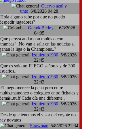
Cuervo azul y
tinto
6/8/2026 04:28
Hola alguno sabe por que no puedo
despedir jugadores?
GeradoBedoya
6/8/2026
04:05
Que pereza andar con multis o con
:trampas"..No van a salir en las noticias si
ganan la liga o la Champions..?
Izquierdo1980
5/8/2026
22:45
Que es solo un JUEGO señores y de 300
usuarios..
Izquierdo1980
5/8/2026
22:43
El juego merece la pena pero entre
multis,mamoneo o colegueo entre fichajes y
demás..uuff.Cada día una diferente..
Izquierdo1980
5/8/2026
22:43
Desde que tenemos el visor del coyote no
hay novatos
Strawman
5/8/2026 22:34