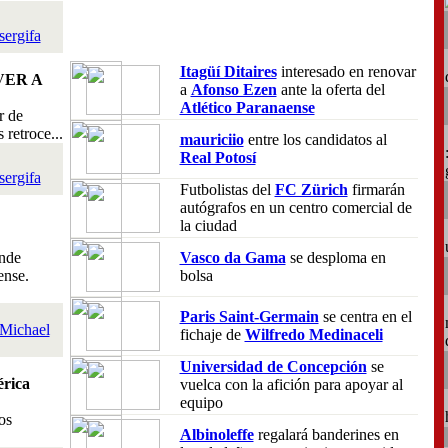
sergifa
Itagüí Ditaires
interesado en renovar
VER A
a
Afonso Ezen
ante la oferta del
Atlético Paranaense
r de
retroce...
mauriciio
entre los candidatos al
Real Potosí
sergifa
Futbolistas del
FC Zürich
firmarán
autógrafos en un centro comercial de
la ciudad
nde
Vasco da Gama
se desploma en
ense.
bolsa
Paris Saint-Germain
se centra en el
Michael
fichaje de
Wilfredo Medinaceli
Universidad de Concepción
se
rica
vuelca con la afición para apoyar al
equipo
os
Albinoleffe
regalará banderines en