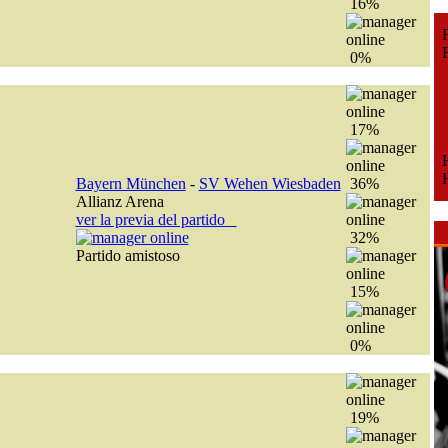
16%
Fe
Fe
0%
17%
H
H
Bayern München
-
SV Wehen Wiesbaden
36%
Allianz Arena
ver la previa del partido
32%
Partido amistoso
15%
0%
19%