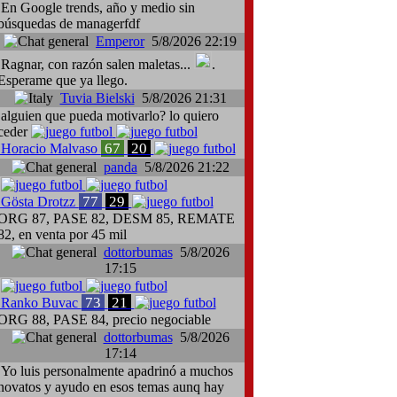
En Google trends, año y medio sin
búsquedas de managerfdf
Emperor
5/8/2026 22:19
Ragnar, con razón salen maletas...
.
Esperame que ya llego.
Tuvia Bielski
5/8/2026 21:31
alguien que pueda motivarlo? lo quiero
ceder
67
20
Horacio Malvaso
panda
5/8/2026 21:22
77
29
Gösta Drotzz
ORG 87, PASE 82, DESM 85, REMATE
82, en venta por 45 mil
dottorbumas
5/8/2026
17:15
73
21
Ranko Buvac
ORG 88, PASE 84, precio negociable
dottorbumas
5/8/2026
17:14
Yo luis personalmente apadrinó a muchos
novatos y ayudo en esos temas aunq hay