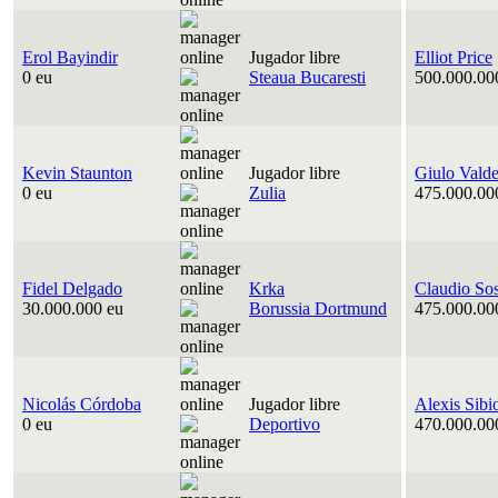
Erol Bayindir
Jugador libre
Elliot Price
0 eu
Steaua Bucaresti
500.000.00
Kevin Staunton
Jugador libre
Giulo Vald
0 eu
Zulia
475.000.00
Fidel Delgado
Krka
Claudio So
30.000.000 eu
Borussia Dortmund
475.000.00
Nicolás Córdoba
Jugador libre
Alexis Sibi
0 eu
Deportivo
470.000.00