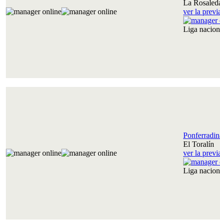
La Rosaled
ver la prev
Liga nacio
Ponferradin
El Toralín
ver la prev
Liga nacio