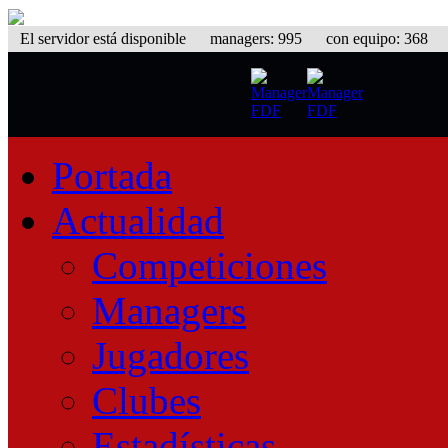
El servidor está disponible
managers: 995 con equipo: 368 equ
Portada
Actualidad
Competiciones
Managers
Jugadores
Clubes
Estadísticas