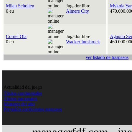
Milan Scholten
Jugador libre
Mykola Yar
0 eu
Almere City
470.000.00
Cornel Ola
Jugador libre
Agapito Se
0 eu
Wacker Innsbruck
460.000.00
ver listado de traspasos
Actualidad del juego
Títulos continentales
Títulos nacionales
Manager del año
Previsión coeficientes europeos
managerfdf.com - jue