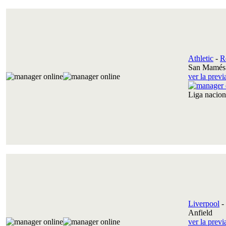
Athletic
-
R
San Mamés 
ver la prev
Liga nacio
Liverpool
-
Anfield
ver la prev