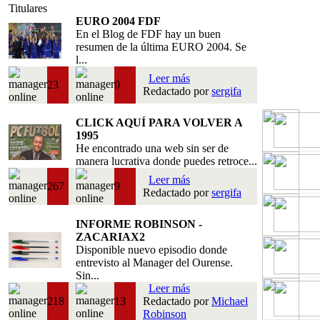
Titulares
EURO 2004 FDF
En el Blog de FDF hay un buen
resumen de la última EURO 2004. Se
l...
Leer más
23
0
Redactado por
sergifa
CLICK AQUÍ PARA VOLVER A
1995
He encontrado una web sin ser de
manera lucrativa donde puedes retroce...
Leer más
267
9
Redactado por
sergifa
INFORME ROBINSON -
ZACARIAX2
Disponible nuevo episodio donde
entrevisto al Manager del Ourense.
Sin...
Leer más
218
13
Redactado por
Michael
Robinson