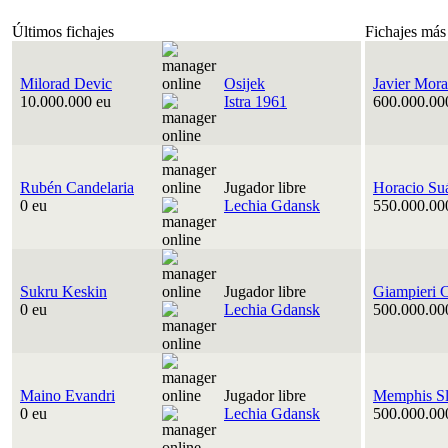
Últimos fichajes
Fichajes más
Milorad Devic
Osijek
Javier Mora
10.000.000 eu
Istra 1961
600.000.00
Rubén Candelaria
Jugador libre
Horacio Su
0 eu
Lechia Gdansk
550.000.00
Sukru Keskin
Jugador libre
Giampieri 
0 eu
Lechia Gdansk
500.000.00
Maino Evandri
Jugador libre
Memphis Sl
0 eu
Lechia Gdansk
500.000.00