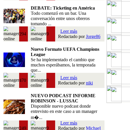
DEBATE: Ticketing en América
Todo comenzó en un bar. Una
conversación entre unos obreros
tomando ...
Leer más
294
0
Redactado por
Jorge86
Nuevo Formato UEFA Champions
League
Se ha implementado el cambio que
muchos esperábamos, la temporada
que...
Leer más
470
0
Redactado por
niki
NUEVO PODCAST INFORME
ROBINSON - LUSSAC
Disponible nuevo podcast donde
entrevisto en este caso a un manager
m�...
Leer más
249
0
Redactado por
Michael