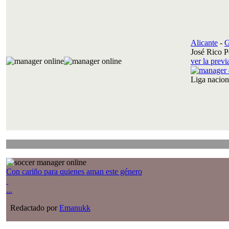
Alicante
-
G
José Rico P
ver la prev
Liga nacio
Con cariño para quienes aman este género
...
Redactado por
Emanukk