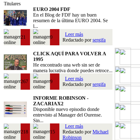
Titulares
EURO 2004 FDF
En el Blog de FDF hay un buen
resumen de la última EURO 2004. Se
l...
Leer más
21
0
Redactado por
sergifa
CLICK AQUÍ PARA VOLVER A
1995
He encontrado una web sin ser de
manera lucrativa donde puedes retroce...
Leer más
267
9
Redactado por
sergifa
INFORME ROBINSON -
ZACARIAX2
Disponible nuevo episodio donde
entrevisto al Manager del Ourense.
Sin...
Leer más
218
15
Redactado por
Michael
Robinson