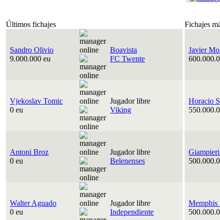
Últimos fichajes
Fichajes m
Sandro Olivio
Boavista
Javier Mo
9.000.000 eu
FC Twente
600.000.0
Vjekoslav Tomic
Jugador libre
Horacio S
0 eu
Viking
550.000.0
Antoni Broz
Jugador libre
Giampieri
0 eu
Belenenses
500.000.0
Walter Aguado
Jugador libre
Memphis 
0 eu
Independiente
500.000.0