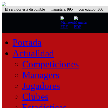
El servidor está disponible
managers: 995 con equipo: 366 equ
Portada
Actualidad
Competiciones
Managers
Jugadores
Clubes
Estadísticas