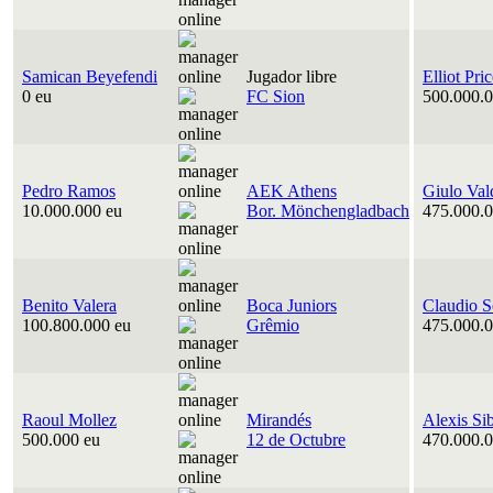
Samican Beyefendi
Jugador libre
Elliot Pri
0 eu
FC Sion
500.000.0
Pedro Ramos
AEK Athens
Giulo Val
10.000.000 eu
Bor. Mönchengladbach
475.000.0
Benito Valera
Boca Juniors
Claudio S
100.800.000 eu
Grêmio
475.000.0
Raoul Mollez
Mirandés
Alexis Si
500.000 eu
12 de Octubre
470.000.0