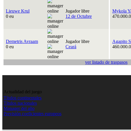
Lieuwe Krul
Jugador libre
Mykola Y
0 eu
12 de Octubre
470.000.0
Demetris Avraam
Jugador libre
Agapito S
0 eu
Ceará
460.000.0
ver listado de traspasos
Actualidad del juego
Títulos continentales
Títulos nacionales
Manager del año
Previsión coeficientes europeos