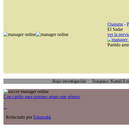
Osasuna
-
P
El Sadar
ver la prev
Partido am
Bajo investigación
Traspaso: Kamil Zoidl, Volyn
Con cariño para quienes aman este género
...
Redactado por
Emanukk