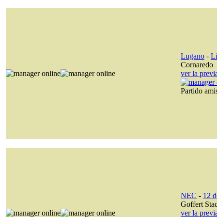
Lugano
-
L
Cornaredo
ver la prev
Partido am
NEC
-
12 d
Goffert Sta
ver la prev