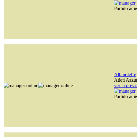
Partido am
Albinoleffe
Atleti Azzurr
ver la prev
Partido am