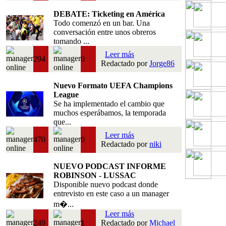
DEBATE: Ticketing en América
Todo comenzó en un bar. Una
conversación entre unos obreros
tomando ...
Leer más
294
0
Redactado por
Jorge86
Nuevo Formato UEFA Champions
League
Se ha implementado el cambio que
muchos esperábamos, la temporada
que...
Leer más
470
0
Redactado por
niki
NUEVO PODCAST INFORME
ROBINSON - LUSSAC
Disponible nuevo podcast donde
entrevisto en este caso a un manager
m�...
Leer más
249
1
Redactado por
Michael