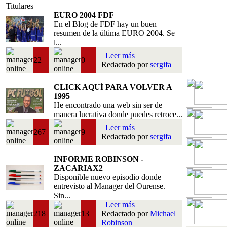
Titulares
EURO 2004 FDF
En el Blog de FDF hay un buen
resumen de la última EURO 2004. Se
l...
Leer más
22
0
Redactado por
sergifa
CLICK AQUÍ PARA VOLVER A
1995
He encontrado una web sin ser de
manera lucrativa donde puedes retroce...
Leer más
267
9
Redactado por
sergifa
INFORME ROBINSON -
ZACARIAX2
Disponible nuevo episodio donde
entrevisto al Manager del Ourense.
Sin...
Leer más
218
13
Redactado por
Michael
Robinson