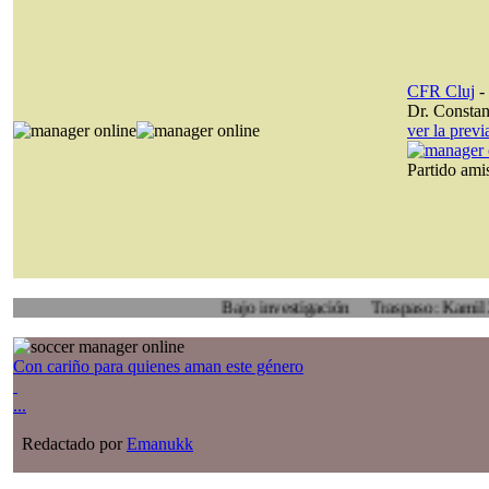
CFR Cluj
-
Dr. Constan
ver la prev
Partido am
Bajo investigación
Traspaso: Kamil Zoidl, Vo
Con cariño para quienes aman este género
...
Redactado por
Emanukk