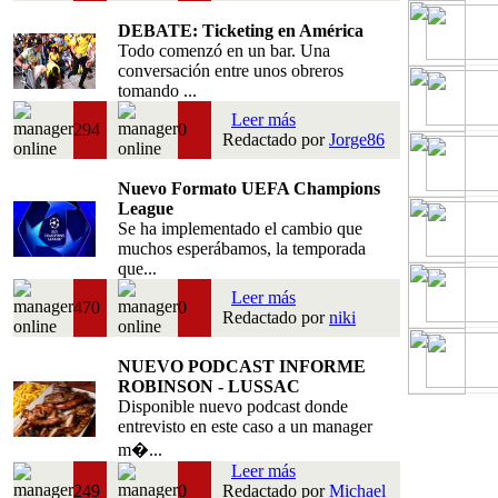
DEBATE: Ticketing en América
Todo comenzó en un bar. Una
conversación entre unos obreros
tomando ...
Leer más
294
0
Redactado por
Jorge86
Nuevo Formato UEFA Champions
League
Se ha implementado el cambio que
muchos esperábamos, la temporada
que...
Leer más
470
0
Redactado por
niki
NUEVO PODCAST INFORME
ROBINSON - LUSSAC
Disponible nuevo podcast donde
entrevisto en este caso a un manager
m�...
Leer más
249
0
Redactado por
Michael