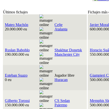
Últimos fichajes
Fichajes más 
Mateo Machón
Celje
Javier Moral
20.000.000 eu
Atalanta
600.000.000
Ruslan Babohlo
Shakhtar Donetsk
Horacio Suá
190.000.000 eu
Manchester City
550.000.000
Esteban Suazo
Jugador libre
Giampieri C
0 eu
Huracan
500.000.000
Gilberto Torossi
CS Sedan
Memphis Sl
150.000.000 eu
Palermo
500.000.000