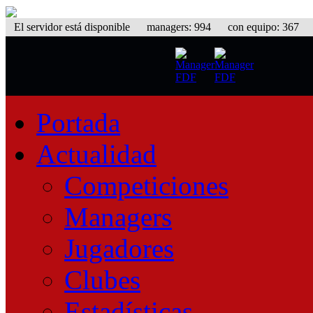
El servidor está disponible
managers: 994 con equipo: 367 equ
Portada
Actualidad
Competiciones
Managers
Jugadores
Clubes
Estadísticas