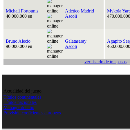
Michail Fortounis
Atlético Madrid
Mykola Yar
40.000.000 eu
Ascoli
470.000.000
Bruno Alecio
Galatasaray
Agapito Ser
90.000.000 eu
Ascoli
460.000.000
ver listado de traspasos
Actualidad del juego
Títulos continentales
Títulos nacionales
Manager del año
Previsión coeficientes europeos