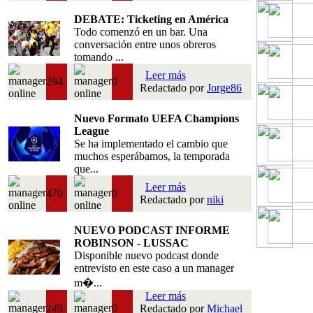
DEBATE: Ticketing en América
Todo comenzó en un bar. Una
conversación entre unos obreros
tomando ...
Leer más
294
0
Redactado por
Jorge86
Nuevo Formato UEFA Champions
League
Se ha implementado el cambio que
muchos esperábamos, la temporada
que...
Leer más
470
0
Redactado por
niki
NUEVO PODCAST INFORME
ROBINSON - LUSSAC
Disponible nuevo podcast donde
entrevisto en este caso a un manager
m�...
Leer más
249
0
Redactado por
Michael