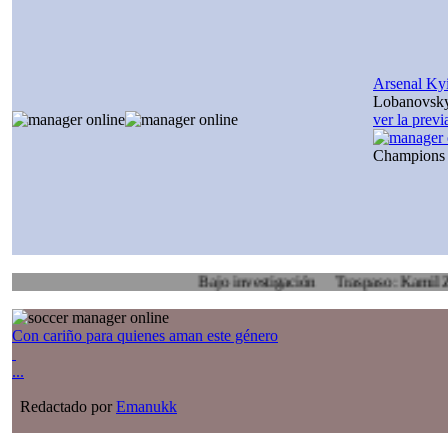
Arsenal Ky
Lobanovsk
ver la prev
Champions
Bajo investigación
Traspaso: Kamil Zoidl, Vol
Con cariño para quienes aman este género
...
Redactado por
Emanukk