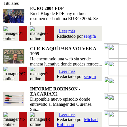
Titulares
EURO 2004 FDF
En el Blog de FDF hay un buen
resumen de la última EURO 2004. Se
l...
Leer más
21
0
Redactado por
sergifa
CLICK AQUÍ PARA VOLVER A
1995
He encontrado una web sin ser de
manera lucrativa donde puedes retroce...
Leer más
267
9
Redactado por
sergifa
INFORME ROBINSON -
ZACARIAX2
Disponible nuevo episodio donde
entrevisto al Manager del Ourense.
Sin...
Leer más
218
13
Redactado por
Michael
Robinson