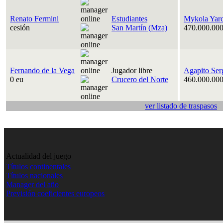
Renato Fermini
Estudiantes
Mykola Yar
cesión
San Martín (Mza)
470.000.000
Fernando de la Vega
Jugador libre
Agapito Ser
0 eu
Crucero del Norte
460.000.000
ver listado de traspasos
Actualidad del juego
Títulos continentales
Títulos nacionales
Manager del año
Previsión coeficientes europeos