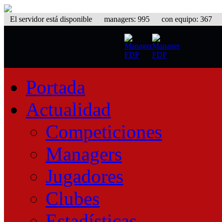
El servidor está disponible
managers: 995 con equipo: 367 equ
Portada
Actualidad
Competiciones
Managers
Jugadores
Clubes
Estadísticas