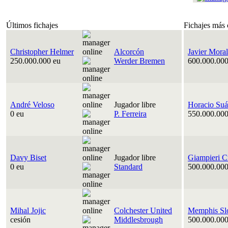
Últimos fichajes
Fichajes más 
Christopher Helmer
Alcorcón
Javier Moral
250.000.000 eu
Werder Bremen
600.000.000
André Veloso
Jugador libre
Horacio Suá
0 eu
P. Ferreira
550.000.000
Davy Biset
Jugador libre
Giampieri C
0 eu
Standard
500.000.000
Mihal Jojic
Colchester United
Memphis Sl
cesión
Middlesbrough
500.000.000