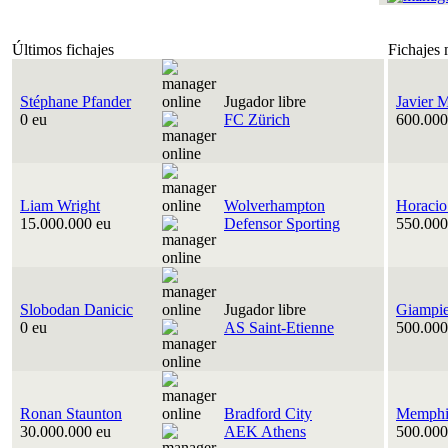
Últimos fichajes
Fichajes 
Stéphane Pfander
Jugador libre
Javier 
0 eu
FC Zürich
600.000
Liam Wright
Wolverhampton
Horacio
15.000.000 eu
Defensor Sporting
550.000
Slobodan Danicic
Jugador libre
Giampie
0 eu
AS Saint-Etienne
500.000
Ronan Staunton
Bradford City
Memphis
30.000.000 eu
AEK Athens
500.000