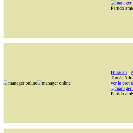
Partido am
Huracan
-
A
Tomás Ado
ver la prev
Partido am