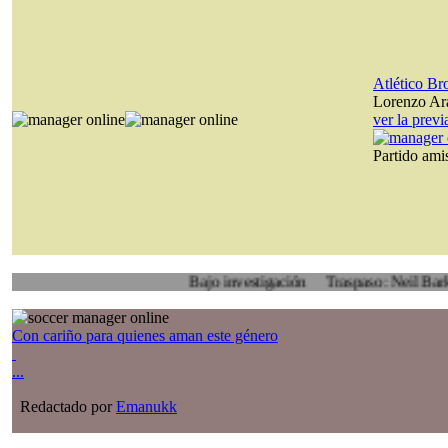
Atlético B
Lorenzo Ara
ver la prev
Partido am
Bajo investigación
Traspaso: Neil Barker, Roth
Con cariño para quienes aman este género
...
Redactado por
Emanukk