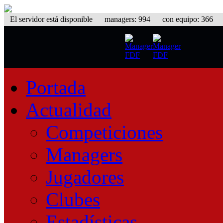
El servidor está disponible
managers: 994 con equipo: 366 equ
Portada
Actualidad
Competiciones
Managers
Jugadores
Clubes
Estadísticas