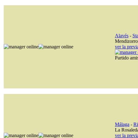
Alavés
-
St
Mendizorro
ver la prev
Partido am
Málaga
-
Ri
La Rosaled
ver la prev