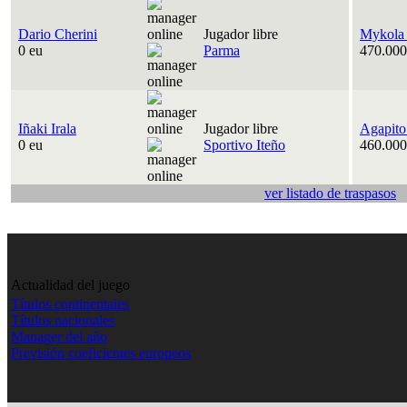
Dario Cherini
Jugador libre
Mykola
0 eu
Parma
470.000
Iñaki Irala
Jugador libre
Agapito
0 eu
Sportivo Iteño
460.000
ver listado de traspasos
Actualidad del juego
Títulos continentales
Títulos nacionales
Manager del año
Previsión coeficientes europeos