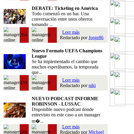
DEBATE: Ticketing en América
Todo comenzó en un bar. Una
conversación entre unos obreros
tomando ...
Leer más
294
0
Redactado por
Jorge86
Nuevo Formato UEFA Champions
League
Se ha implementado el cambio que
muchos esperábamos, la temporada
que...
Leer más
470
0
Redactado por
niki
NUEVO PODCAST INFORME
ROBINSON - LUSSAC
Disponible nuevo podcast donde
entrevisto en este caso a un manager
m�...
Leer más
249
0
Redactado por
Michael