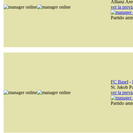
Allianz Are
ver la prev
Partido am
FC Basel
-
St. Jakob P
ver la prev
Partido am