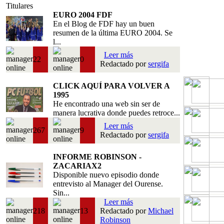
Titulares
EURO 2004 FDF
En el Blog de FDF hay un buen
resumen de la última EURO 2004. Se
l...
Leer más
22
0
Redactado por
sergifa
CLICK AQUÍ PARA VOLVER A
1995
He encontrado una web sin ser de
manera lucrativa donde puedes retroce...
Leer más
267
9
Redactado por
sergifa
INFORME ROBINSON -
ZACARIAX2
Disponible nuevo episodio donde
entrevisto al Manager del Ourense.
Sin...
Leer más
218
13
Redactado por
Michael
Robinson