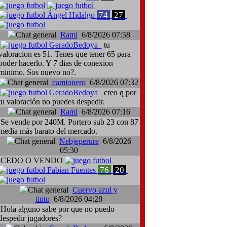
74
27
Ángel Hidalgo
Rami
6/8/2026 07:58
GeradoBedoya
tu
valoracion es 51. Tenes que tener 65 para
poder hacerlo. Y 7 dias de conexion
minimo. Sos nuevo no?.
camionero
6/8/2026 07:32
GeradoBedoya
creo q por
tu valoración no puedes despedir.
Rami
6/8/2026 07:16
Se vende por 240M. Portero sub 23 con 87
media más barato del mercado.
Nebjeperure
6/8/2026
05:30
CEDO O VENDO
76
20
Fabian Fuentes
Cuervo azul y
tinto
6/8/2026 04:28
Hola alguno sabe por que no puedo
despedir jugadores?