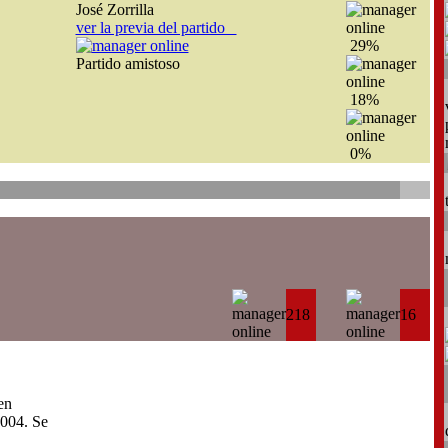
José Zorrilla
ver la previa del partido
29%
Partido amistoso
18%
0%
218
16
en
004. Se