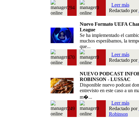
Leer más
294
0
Redactado por
Nuevo Formato UEFA Cha
League
Se ha implementado el cambi
muchos esperábamos, la temp
que...
Leer más
470
0
Redactado por
NUEVO PODCAST INFO
ROBINSON - LUSSAC
Disponible nuevo podcast do
entrevisto en este caso a un m
m�...
Leer más
249
0
Redactado por
Robinson