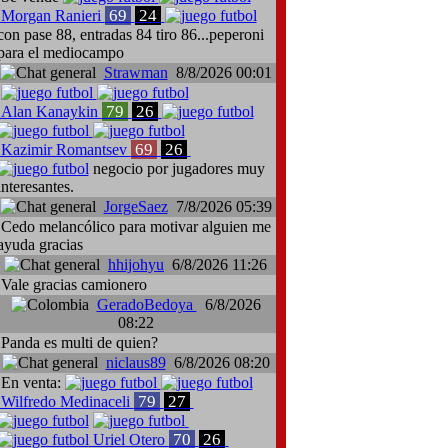
69
24
Morgan Ranieri
con pase 88, entradas 84 tiro 86...peperoni
para el mediocampo
Strawman
8/8/2026 00:01
79
26
Alan Kanaykin
69
26
Kazimir Romantsev
negocio por jugadores muy
interesantes.
JorgeSaez
7/8/2026 05:39
Cedo melancólico para motivar alguien me
ayuda gracias
hhijohyu
6/8/2026 11:26
Vale gracias camionero
GeradoBedoya
6/8/2026
08:22
Panda es multi de quien?
niclaus89
6/8/2026 08:20
En venta:
79
27
Wilfredo Medinaceli
70
26
Uriel Otero