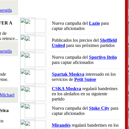
sergifa
VER A
Nueva campaña del
Lazio
para
captar aficionados
r de
retroce...
Publicados los precios del
Sheffield
United
para sus próximos partidos
sergifa
Nueva campaña del
Sportivo Iteño
para captar aficionados
nde
Spartak Moskva
interesado en los
ense.
servicios de
Petit Suisse
CSKA Moskva
regalará banderines
en los aledaños en su siguiente
Michael
partido
Nueva campaña del
Stoke City
para
rica
captar aficionados
os
Mirandés
regalará banderines en los