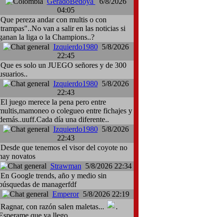
GeradoBedoya
6/8/2026
04:05
Que pereza andar con multis o con
:trampas"..No van a salir en las noticias si
ganan la liga o la Champions..?
Izquierdo1980
5/8/2026
22:45
Que es solo un JUEGO señores y de 300
usuarios..
Izquierdo1980
5/8/2026
22:43
El juego merece la pena pero entre
multis,mamoneo o colegueo entre fichajes y
demás..uuff.Cada día una diferente..
Izquierdo1980
5/8/2026
22:43
Desde que tenemos el visor del coyote no
hay novatos
Strawman
5/8/2026 22:34
En Google trends, año y medio sin
búsquedas de managerfdf
Emperor
5/8/2026 22:19
Ragnar, con razón salen maletas...
.
Esperame que ya llego.