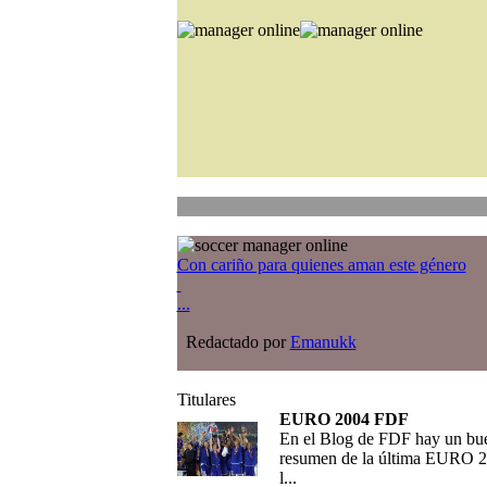
Con cariño para quienes aman este género
...
Redactado por
Emanukk
Titulares
EURO 2004 FDF
En el Blog de FDF hay un bu
resumen de la última EURO 2
l...