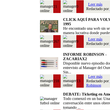
Leer más
21
0
Redactado por
CLICK AQUÍ PARA VOL
1995
He encontrado una web sin se
manera lucrativa donde puedes 
Leer más
267
9
Redactado por
INFORME ROBINSON -
ZACARIAX2
Disponible nuevo episodio do
entrevisto al Manager del Our
Sin...
Leer más
218
13
Redactado por
Robinson
DEBATE: Ticketing en Amé
Todo comenzó en un bar. Una
conversación entre unos obrer
tomando ...