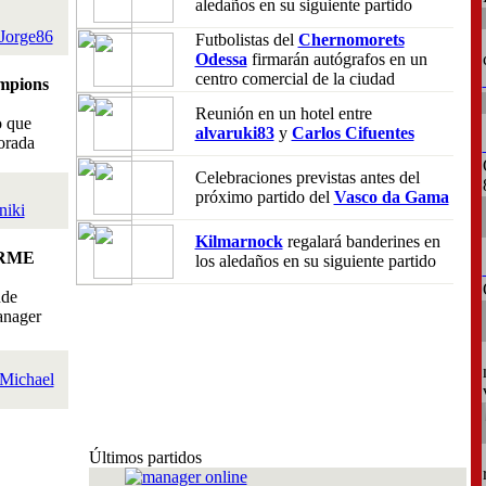
aledaños en su siguiente partido
Jorge86
Futbolistas del
Chernomorets
Odessa
firmarán autógrafos en un
centro comercial de la ciudad
mpions
Reunión en un hotel entre
o que
alvaruki83
y
Carlos Cifuentes
orada
Celebraciones previstas antes del
próximo partido del
Vasco da Gama
niki
Kilmarnock
regalará banderines en
RME
los aledaños en su siguiente partido
nde
anager
Michael
Últimos partidos