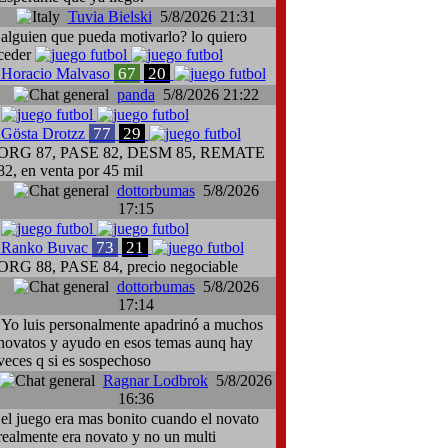
Tuvia Bielski
5/8/2026 21:31
alguien que pueda motivarlo? lo quiero
ceder
67
20
Horacio Malvaso
panda
5/8/2026 21:22
77
29
Gösta Drotzz
ORG 87, PASE 82, DESM 85, REMATE
82, en venta por 45 mil
dottorbumas
5/8/2026
17:15
73
21
Ranko Buvac
ORG 88, PASE 84, precio negociable
dottorbumas
5/8/2026
17:14
Yo luis personalmente apadrinó a muchos
novatos y ayudo en esos temas aunq hay
veces q si es sospechoso
Ragnar Lodbrok
5/8/2026
16:36
el juego era mas bonito cuando el novato
realmente era novato y no un multi