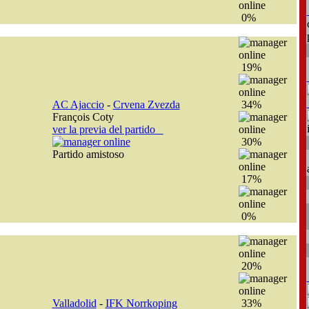
0%
19%
AC Ajaccio
-
Crvena Zvezda
34%
François Coty
ver la previa del partido
30%
Partido amistoso
17%
0%
20%
Valladolid
-
IFK Norrkoping
33%