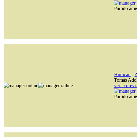
Partido am
Huracan
-
A
Tomás Ado
ver la prev
Partido am