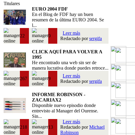
Titulares
EURO 2004 FDF
En el Blog de FDF hay un buen
resumen de la última EURO 2004. Se
l...
Leer más
22
0
Redactado por
sergifa
CLICK AQUÍ PARA VOLVER A
1995
He encontrado una web sin ser de
manera lucrativa donde puedes retroce...
Leer más
267
9
Redactado por
sergifa
INFORME ROBINSON -
ZACARIAX2
Disponible nuevo episodio donde
entrevisto al Manager del Ourense.
Sin...
Leer más
218
13
Redactado por
Michael
Robinson