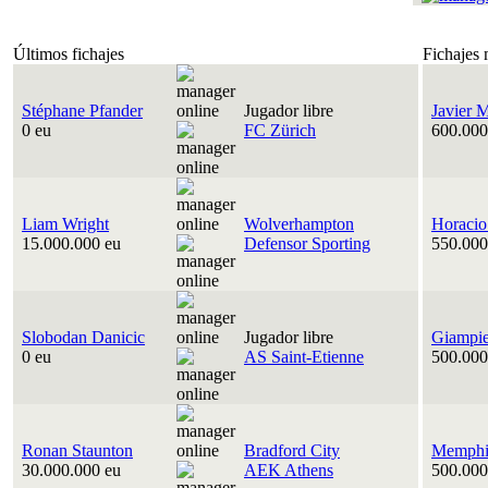
Últimos fichajes
Fichajes 
Stéphane Pfander
Jugador libre
Javier 
0 eu
FC Zürich
600.000
Liam Wright
Wolverhampton
Horacio
15.000.000 eu
Defensor Sporting
550.000
Slobodan Danicic
Jugador libre
Giampie
0 eu
AS Saint-Etienne
500.000
Ronan Staunton
Bradford City
Memphis
30.000.000 eu
AEK Athens
500.000