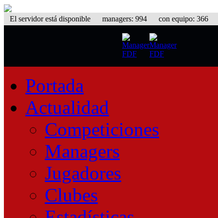
El servidor está disponible
managers: 994 con equipo: 366 equ
Portada
Actualidad
Competiciones
Managers
Jugadores
Clubes
Estadísticas