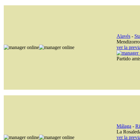
Alavés
-
St
Mendizorro
ver la prev
Partido am
Málaga
-
Ri
La Rosaled
ver la prev