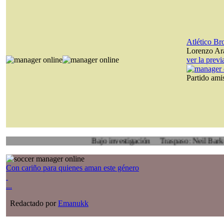
Atlético B
Lorenzo Ara
ver la prev
Partido am
Bajo investigación
Traspaso: Neil Barker, Rothe
Con cariño para quienes aman este género
...
Redactado por
Emanukk