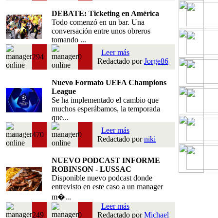
DEBATE: Ticketing en América
Todo comenzó en un bar. Una
conversación entre unos obreros
tomando ...
Leer más
294
0
Redactado por
Jorge86
Nuevo Formato UEFA Champions
League
Se ha implementado el cambio que
muchos esperábamos, la temporada
que...
Leer más
470
0
Redactado por
niki
NUEVO PODCAST INFORME
ROBINSON - LUSSAC
Disponible nuevo podcast donde
entrevisto en este caso a un manager
m�...
Leer más
249
0
Redactado por
Michael