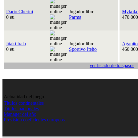
Dario Cherini
Jugador libre
Mykola
0 eu
Parma
470.000
Iñaki Irala
Jugador libre
Agapito
0 eu
Sportivo Iteño
460.000
ver listado de traspasos
Actualidad del juego
Títulos continentales
Títulos nacionales
Manager del año
Previsión coeficientes europeos