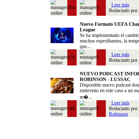
Leer más
294
0
Redactado por
Nuevo Formato UEFA Cha
League
Se ha implementado el cambi
muchos esperábamos, la temp
que...
Leer más
470
0
Redactado por
NUEVO PODCAST INFO
ROBINSON - LUSSAC
Disponible nuevo podcast do
entrevisto en este caso a un m
m�...
Leer más
249
0
Redactado por
Robinson