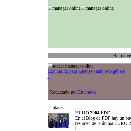
Bajo investigación
Con cariño para quienes aman este género
...
Redactado por
Emanukk
Titulares
EURO 2004 FDF
En el Blog de FDF hay un bu
resumen de la última EURO 2
l...