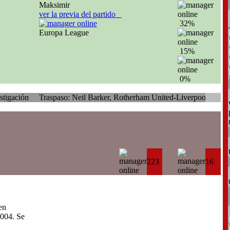
Maksimir
ver la previa del partido
32%
Europa League
15%
0%
Traspaso: Neil Barker, Rotherham United-Liverpool
Traspaso: Giamp
223
16
en
004. Se