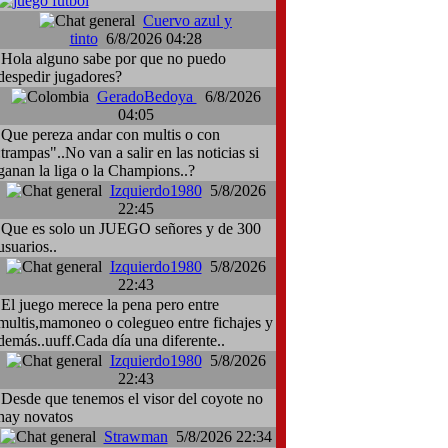
Cuervo azul y
tinto
6/8/2026 04:28
Hola alguno sabe por que no puedo
despedir jugadores?
GeradoBedoya
6/8/2026
04:05
Que pereza andar con multis o con
:trampas"..No van a salir en las noticias si
ganan la liga o la Champions..?
Izquierdo1980
5/8/2026
22:45
Que es solo un JUEGO señores y de 300
usuarios..
Izquierdo1980
5/8/2026
22:43
El juego merece la pena pero entre
multis,mamoneo o colegueo entre fichajes y
demás..uuff.Cada día una diferente..
Izquierdo1980
5/8/2026
22:43
Desde que tenemos el visor del coyote no
hay novatos
Strawman
5/8/2026 22:34