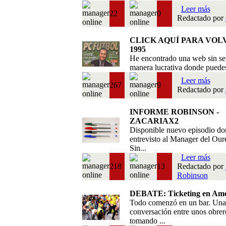
Leer más
22
0
Redactado por
CLICK AQUÍ PARA VOL
1995
He encontrado una web sin se
manera lucrativa donde puedes 
Leer más
267
9
Redactado por
INFORME ROBINSON -
ZACARIAX2
Disponible nuevo episodio do
entrevisto al Manager del Our
Sin...
Leer más
218
13
Redactado por
Robinson
DEBATE: Ticketing en Amé
Todo comenzó en un bar. Una
conversación entre unos obrer
tomando ...