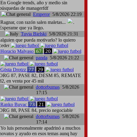
En Google trends, año y medio sin
búsquedas de managerfdf
Emperor
5/8/2026 22:19
Ragnar, con razón salen maletas...
.
Esperame que ya llego.
Tuvia Bielski
5/8/2026 21:31
alguien que pueda motivarlo? lo quiero
ceder
67
20
Horacio Malvaso
panda
5/8/2026 21:22
77
29
Gösta Drotzz
ORG 87, PASE 82, DESM 85, REMATE
82, en venta por 45 mil
dottorbumas
5/8/2026
17:15
73
21
Ranko Buvac
ORG 88, PASE 84, precio negociable
dottorbumas
5/8/2026
17:14
Yo luis personalmente apadrinó a muchos
novatos y ayudo en esos temas aunq hay