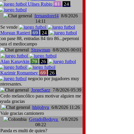
81
24
Ulises Rubio
fernandoref4
8/8/2026
14:11
Se vende
69
24
Morgan Ranieri
con pase 88, entradas 84 tiro 86...peperoni
para el mediocampo
Strawman
8/8/2026 00:01
79
26
Alan Kanaykin
69
26
Kazimir Romantsev
negocio por jugadores muy
interesantes.
JorgeSaez
7/8/2026 05:39
Cedo melancólico para motivar alguien me
ayuda gracias
hhijohyu
6/8/2026 11:26
Vale gracias camionero
GeradoBedoya
6/8/2026
08:22
Panda es multi de quien?