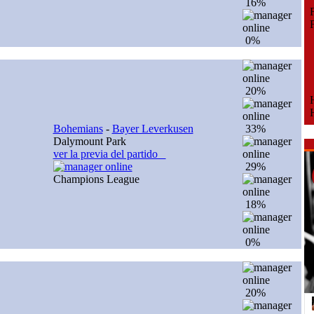
16%
Fe
Fe
0%
20%
H
H
Bohemians
-
Bayer Leverkusen
33%
Dalymount Park
ver la previa del partido
29%
Champions League
18%
0%
20%