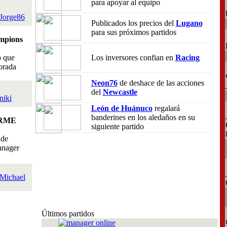
para apoyar al equipo
Jorge86
Publicados los precios del
Lugano
para sus próximos partidos
mpions
o que
Los inversores confian en
Racing
orada
Neon76
de deshace de las acciones
del
Newcastle
niki
León de Huánuco
regalará
banderines en los aledaños en su
RME
siguiente partido
nde
anager
Michael
Últimos partidos