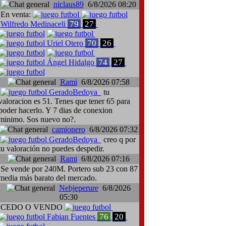
niclaus89
6/8/2026 08:20
En venta:
79
27
Wilfredo Medinaceli
70
26
Uriel Otero
74
27
Ángel Hidalgo
Rami
6/8/2026 07:58
GeradoBedoya
tu
ieri Cusinato, Cádiz-Cagliari
valoracion es 51. Tenes que tener 65 para
poder hacerlo. Y 7 dias de conexion
minimo. Sos nuevo no?.
camionero
6/8/2026 07:32
GeradoBedoya
creo q por
tu valoración no puedes despedir.
Rami
6/8/2026 07:16
Se vende por 240M. Portero sub 23 con 87
media más barato del mercado.
Nebjeperure
6/8/2026
05:30
CEDO O VENDO
76
20
Fabian Fuentes