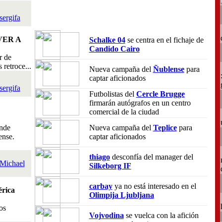
sergifa
VER A
Schalke 04
se centra en el fichaje de
Candido Cairo
r de
retroce...
Nueva campaña del
Ñublense
para
captar aficionados
sergifa
Futbolistas del
Cercle Brugge
firmarán autógrafos en un centro
comercial de la ciudad
nde
Nueva campaña del
Teplice
para
ense.
captar aficionados
thiago
desconfía del manager del
Michael
Silkeborg IF
carbay
ya no está interesado en el
rica
Olimpija Ljubljana
os
Vojvodina
se vuelca con la afición