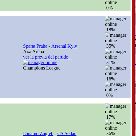
0%
18%
Sparta Praha
-
Arsenal Kyiv
35%
Axa Aréna
ver la previa del partido
31%
Champions League
16%
0%
17%
Dinamo Zagreb
-
CS Sedan
36%