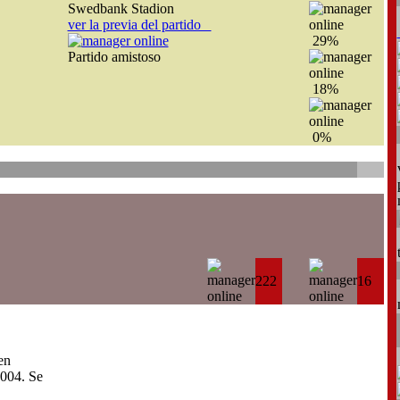
Swedbank Stadion
ver la previa del partido
29%
Partido amistoso
18%
0%
222
16
en
004. Se