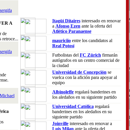
sergifa
Itagüí Ditaires
interesado en renovar
VER A
a
Afonso Ezen
ante la oferta del
Atlético Paranaense
r de
retroce...
mauriciio
entre los candidatos al
Real Potosí
sergifa
Futbolistas del
FC Zürich
firmarán
autógrafos en un centro comercial de
la ciudad
Universidad de Concepción
se
nde
vuelca con la afición para apoyar al
ense.
equipo
Albinoleffe
regalará banderines en
Michael
los aledaños en su siguiente partido
Universidad Católica
regalará
rica
banderines en los aledaños en su
siguiente partido
os
Joinville
interesado en renovar a
Luis Milan
ante la oferta del