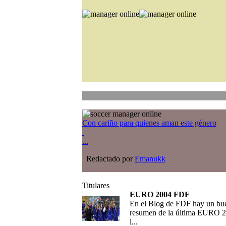
Con cariño para quienes aman este género
...
Redactado por
Emanukk
Titulares
EURO 2004 FDF
En el Blog de FDF hay un bu
resumen de la última EURO 2
l...