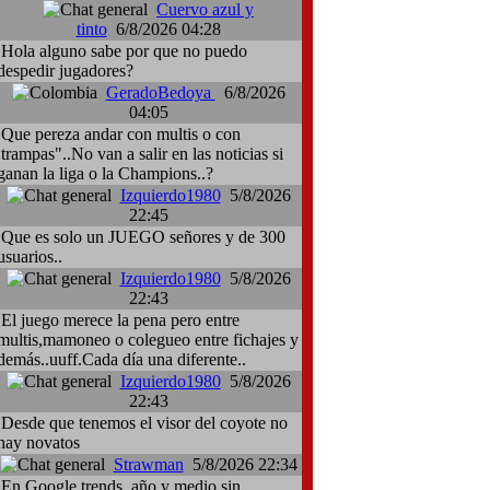
Cuervo azul y
tinto
6/8/2026 04:28
Hola alguno sabe por que no puedo
despedir jugadores?
GeradoBedoya
6/8/2026
04:05
Que pereza andar con multis o con
:trampas"..No van a salir en las noticias si
ganan la liga o la Champions..?
Izquierdo1980
5/8/2026
22:45
Que es solo un JUEGO señores y de 300
usuarios..
Izquierdo1980
5/8/2026
22:43
El juego merece la pena pero entre
multis,mamoneo o colegueo entre fichajes y
demás..uuff.Cada día una diferente..
Izquierdo1980
5/8/2026
22:43
Desde que tenemos el visor del coyote no
hay novatos
Strawman
5/8/2026 22:34
En Google trends, año y medio sin