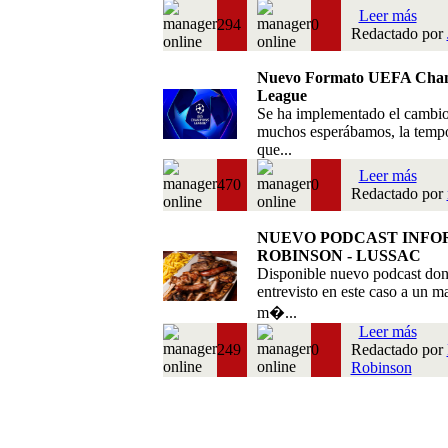
Leer más
294
0
Redactado por
Nuevo Formato UEFA Cha
League
Se ha implementado el cambi
muchos esperábamos, la temp
que...
Leer más
470
0
Redactado por
NUEVO PODCAST INFO
ROBINSON - LUSSAC
Disponible nuevo podcast do
entrevisto en este caso a un m
m�...
Leer más
249
0
Redactado por
Robinson