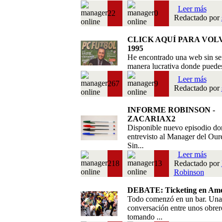
Leer más
22
0
Redactado por
CLICK AQUÍ PARA VOL
1995
He encontrado una web sin se
manera lucrativa donde puedes 
Leer más
267
9
Redactado por
INFORME ROBINSON -
ZACARIAX2
Disponible nuevo episodio do
entrevisto al Manager del Our
Sin...
Leer más
218
13
Redactado por
Robinson
DEBATE: Ticketing en Amé
Todo comenzó en un bar. Una
conversación entre unos obrer
tomando ...