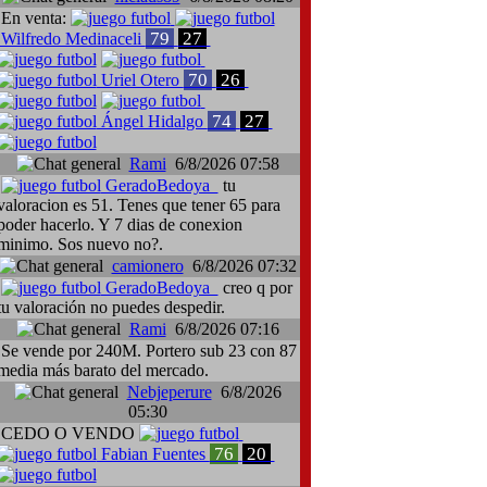
En venta:
79
27
Wilfredo Medinaceli
70
26
Uriel Otero
74
27
Ángel Hidalgo
Rami
6/8/2026 07:58
GeradoBedoya
tu
valoracion es 51. Tenes que tener 65 para
poder hacerlo. Y 7 dias de conexion
minimo. Sos nuevo no?.
camionero
6/8/2026 07:32
GeradoBedoya
creo q por
tu valoración no puedes despedir.
Rami
6/8/2026 07:16
Se vende por 240M. Portero sub 23 con 87
media más barato del mercado.
Nebjeperure
6/8/2026
05:30
CEDO O VENDO
76
20
Fabian Fuentes