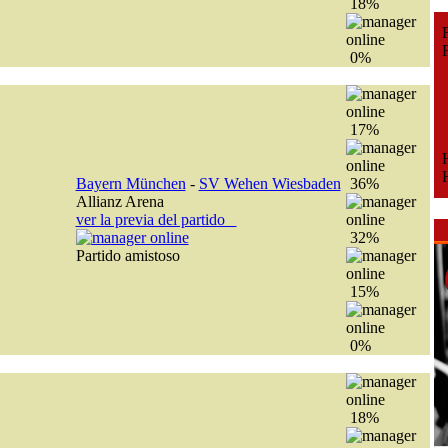
18%
Fe
Fe
0%
17%
H
H
Bayern München
-
SV Wehen Wiesbaden
36%
Allianz Arena
ver la previa del partido
32%
Partido amistoso
15%
0%
18%