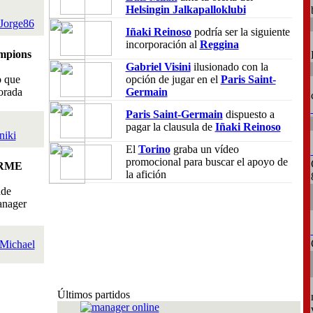
Helsingin Jalkapalloklubi
Jorge86
Iñaki Reinoso
podría ser la siguiente
incorporación al
Reggina
mpions
Gabriel Visini
ilusionado con la
o que
opción de jugar en el
Paris Saint-
orada
Germain
Paris Saint-Germain
dispuesto a
pagar la clausula de
Iñaki Reinoso
niki
El
Torino
graba un vídeo
promocional para buscar el apoyo de
RME
la afición
nde
anager
Michael
Últimos partidos