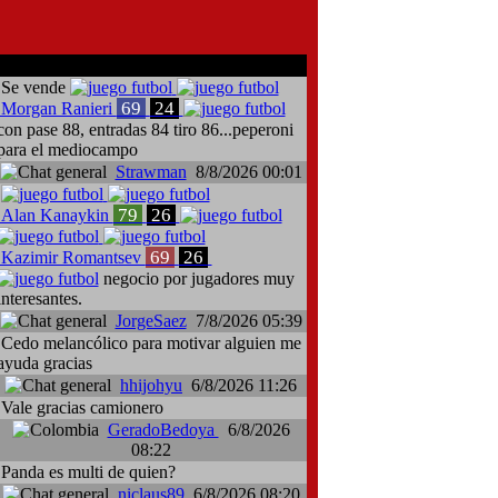
comentarios del chat
Se vende
69
24
Morgan Ranieri
con pase 88, entradas 84 tiro 86...peperoni
para el mediocampo
Strawman
8/8/2026 00:01
79
26
Alan Kanaykin
69
26
Kazimir Romantsev
negocio por jugadores muy
interesantes.
JorgeSaez
7/8/2026 05:39
Cedo melancólico para motivar alguien me
ayuda gracias
hhijohyu
6/8/2026 11:26
Vale gracias camionero
GeradoBedoya
6/8/2026
08:22
Panda es multi de quien?
niclaus89
6/8/2026 08:20