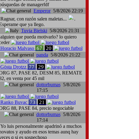
búsquedas de managerfdf
Emperor
5/8/2026 22:19
Ragnar, con razón salen maletas...
.
Esperame que ya llego.
Tuvia Bielski
5/8/2026 21:31
alguien que pueda motivarlo? lo quiero
ceder
67
20
Horacio Malvaso
panda
5/8/2026 21:22
77
29
Gösta Drotzz
ORG 87, PASE 82, DESM 85, REMATE
82, en venta por 45 mil
dottorbumas
5/8/2026
17:15
73
21
Ranko Buvac
ORG 88, PASE 84, precio negociable
dottorbumas
5/8/2026
17:14
Yo luis personalmente apadrinó a muchos
novatos y ayudo en esos temas aunq hay
veces q si es sospechoso