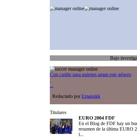
Bajo investigación
Tra
Con cariño para quienes aman este género
...
Redactado por
Emanukk
Titulares
EURO 2004 FDF
En el Blog de FDF hay un bu
resumen de la última EURO 2
l...