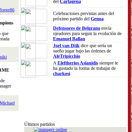
del
Cartagena
Jorge86
Celebraciones previstas antes del
próximo partido del
Genoa
mpions
Defensores de Belgrano
envía
o que
ojeadores para seguir la evolución de
orada
Emanuel Ballan
Joel van Dijk
dice que sería un
sueño jugar bajo las órdenes de
AleTripicchio
niki
A
Eleftherios Aslanidis
siempre le
ha gustado la forma de trabajar de
RME
charkosi
nde
anager
Michael
Últimos partidos