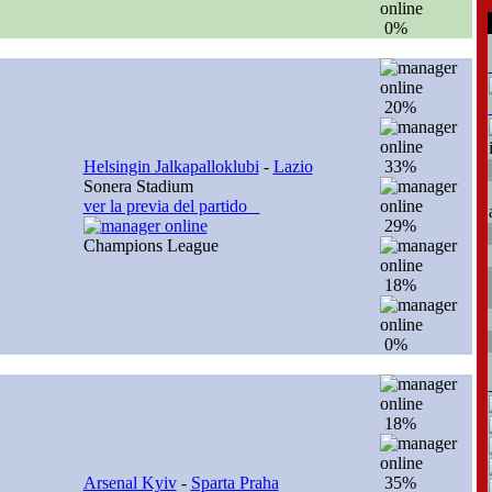
0%
20%
Helsingin Jalkapalloklubi
-
Lazio
33%
Sonera Stadium
ver la previa del partido
29%
Champions League
18%
0%
18%
Arsenal Kyiv
-
Sparta Praha
35%