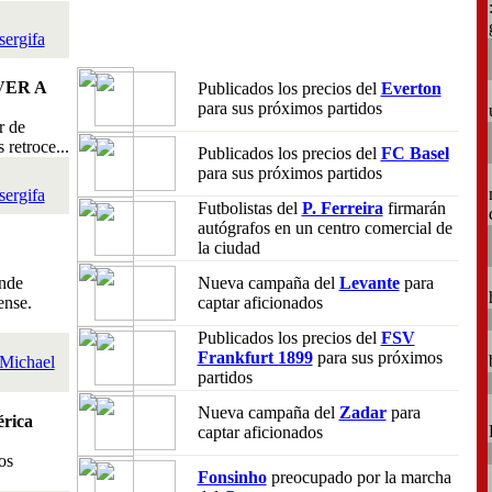
sergifa
VER A
Publicados los precios del
Everton
para sus próximos partidos
r de
retroce...
Publicados los precios del
FC Basel
para sus próximos partidos
sergifa
Futbolistas del
P. Ferreira
firmarán
autógrafos en un centro comercial de
la ciudad
nde
Nueva campaña del
Levante
para
ense.
captar aficionados
Publicados los precios del
FSV
Frankfurt 1899
para sus próximos
Michael
partidos
Nueva campaña del
Zadar
para
rica
captar aficionados
os
Fonsinho
preocupado por la marcha