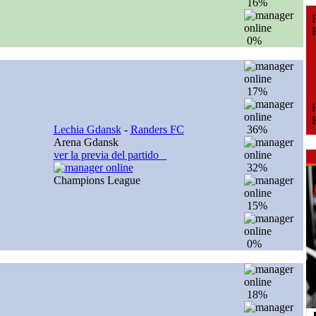
16%
Fe
Fe
0%
17%
H
H
Lechia Gdansk
-
Randers FC
36%
Arena Gdansk
ver la previa del partido
32%
Champions League
15%
0%
18%