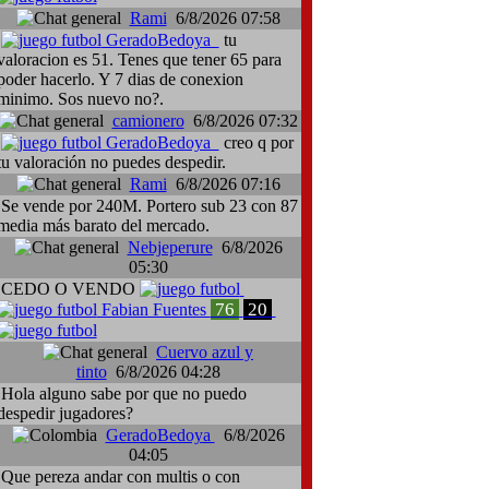
Rami
6/8/2026 07:58
GeradoBedoya
tu
valoracion es 51. Tenes que tener 65 para
poder hacerlo. Y 7 dias de conexion
minimo. Sos nuevo no?.
camionero
6/8/2026 07:32
GeradoBedoya
creo q por
tu valoración no puedes despedir.
Rami
6/8/2026 07:16
Se vende por 240M. Portero sub 23 con 87
media más barato del mercado.
Nebjeperure
6/8/2026
05:30
CEDO O VENDO
76
20
Fabian Fuentes
Cuervo azul y
tinto
6/8/2026 04:28
Hola alguno sabe por que no puedo
despedir jugadores?
GeradoBedoya
6/8/2026
04:05
Que pereza andar con multis o con