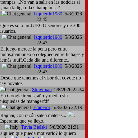
:trampas"..No van a salir en las noticias si
ganan la liga o la Champions..?
Izquierdo1980
5/8/2026
22:45
Que es solo un JUEGO señores y de 300
usuarios..
Izquierdo1980
5/8/2026
22:43
El juego merece la pena pero entre
multis,mamoneo o colegueo entre fichajes y
demás..uuff.Cada día una diferente..
Izquierdo1980
5/8/2026
22:43
Desde que tenemos el visor del coyote no
hay novatos
Strawman
5/8/2026 22:34
En Google trends, año y medio sin
búsquedas de managerfdf
Emperor
5/8/2026 22:19
Ragnar, con razón salen maletas...
.
Esperame que ya llego.
Tuvia Bielski
5/8/2026 21:31
alguien que pueda motivarlo? lo quiero