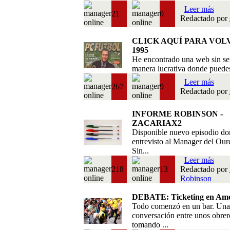
Leer más
21
0
Redactado por
CLICK AQUÍ PARA VOL
1995
He encontrado una web sin se
manera lucrativa donde puedes 
Leer más
267
9
Redactado por
INFORME ROBINSON -
ZACARIAX2
Disponible nuevo episodio do
entrevisto al Manager del Our
Sin...
Leer más
218
13
Redactado por
Robinson
DEBATE: Ticketing en Amé
Todo comenzó en un bar. Una
conversación entre unos obrer
tomando ...