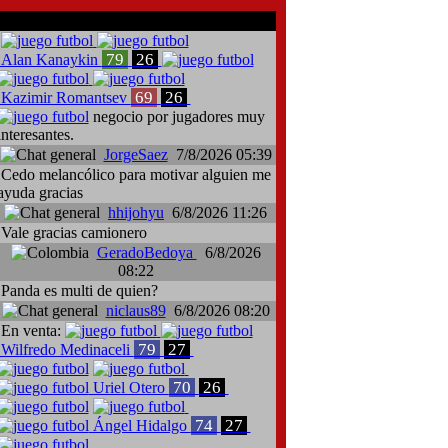
comentarios del chat
79
26
Alan Kanaykin
69
26
Kazimir Romantsev
negocio por jugadores muy
interesantes.
JorgeSaez
7/8/2026 05:39
Cedo melancólico para motivar alguien me
ayuda gracias
hhijohyu
6/8/2026 11:26
Vale gracias camionero
GeradoBedoya
6/8/2026
08:22
Panda es multi de quien?
niclaus89
6/8/2026 08:20
En venta:
79
27
Wilfredo Medinaceli
70
26
Uriel Otero
74
27
Ángel Hidalgo