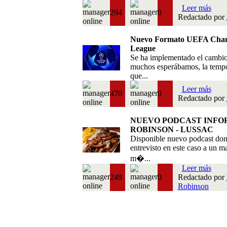
Leer más
294
0
Redactado por
Nuevo Formato UEFA Cha
League
Se ha implementado el cambi
muchos esperábamos, la temp
que...
Leer más
470
0
Redactado por
NUEVO PODCAST INFO
ROBINSON - LUSSAC
Disponible nuevo podcast do
entrevisto en este caso a un m
m�...
Leer más
249
0
Redactado por
Robinson