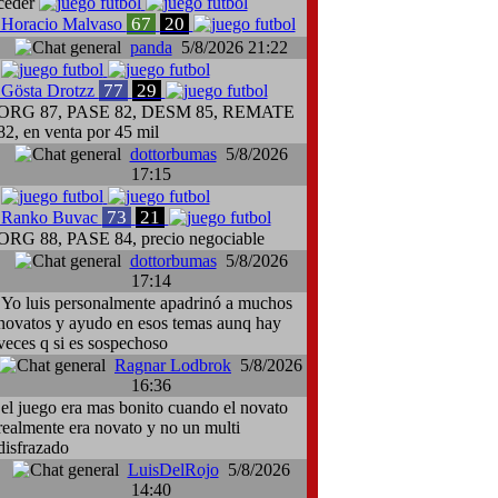
ceder
67
20
Horacio Malvaso
panda
5/8/2026 21:22
77
29
Gösta Drotzz
ORG 87, PASE 82, DESM 85, REMATE
82, en venta por 45 mil
dottorbumas
5/8/2026
17:15
73
21
Ranko Buvac
ORG 88, PASE 84, precio negociable
dottorbumas
5/8/2026
17:14
Yo luis personalmente apadrinó a muchos
novatos y ayudo en esos temas aunq hay
veces q si es sospechoso
Ragnar Lodbrok
5/8/2026
16:36
el juego era mas bonito cuando el novato
realmente era novato y no un multi
disfrazado
LuisDelRojo
5/8/2026
14:40