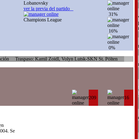
Lobanovsky
ver la previa del partido
31%
Champions League
16%
0%
spaso: Kamil Zoidl, Volyn Lutsk-SKN St. Pölten
209
16
en
004. Se