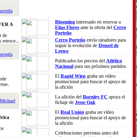
sergifa
Blooming
interesado en renovar a
VER A
Elías Flores
ante la oferta del
Cerro
Porteño
r de
Cerro Porteño
envía ojeadores para
retroce...
seguir la evolución de
Denzel de
Leeuw
sergifa
Publicados los precios del
Atlético
Nacional
para sus próximos partidos
El
Rapid Wien
graba un vídeo
nde
promocional para buscar el apoyo de
ense.
la afición
La afición del
Burnley FC
apoya el
Michael
fichaje de
Jesse Oak
El
Real Unión
graba un vídeo
rica
promocional para buscar el apoyo de
la afición
os
Celebraciones previstas antes del