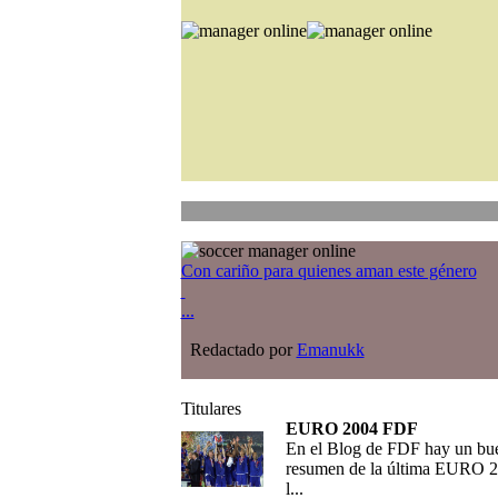
Con cariño para quienes aman este género
...
Redactado por
Emanukk
Titulares
EURO 2004 FDF
En el Blog de FDF hay un bu
resumen de la última EURO 2
l...