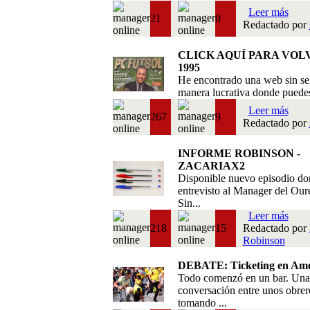
Leer más
21
0
Redactado por
CLICK AQUÍ PARA VOL
1995
He encontrado una web sin se
manera lucrativa donde puedes 
Leer más
267
9
Redactado por
INFORME ROBINSON -
ZACARIAX2
Disponible nuevo episodio do
entrevisto al Manager del Our
Sin...
Leer más
218
15
Redactado por
Robinson
DEBATE: Ticketing en Amé
Todo comenzó en un bar. Una
conversación entre unos obrer
tomando ...