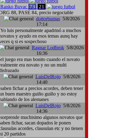
73
21
Ranko Buvac
ORG 88, PASE 84, precio negociable
dottorbumas
5/8/2026
17:14
Yo luis personalmente apadrinó a muchos
novatos y ayudo en esos temas aunq hay
veces q si es sospechoso
Ragnar Lodbrok
5/8/2026
16:36
el juego era mas bonito cuando el novato
realmente era novato y no un multi
disfrazado
LuisDelRojo
5/8/2026
14:40
saben fichar a precios acordes, deben tener
un buen maestro guiño guiño y no estoy
hablando de los alemanes
LuisDelRojo
5/8/2026
14:36
sorprende muchisimo algunos novatos que
saben fichar, sacan dopados le ponen
clausulas acordes, clausulan etc y no tienen
ni 20 partidos