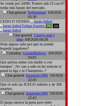
Se vende por 240M. Portero sub 23 con 87
media más barato del mercado.
Nebjeperure
6/8/2026
05:30
CEDO O VENDO
76
20
Fabian Fuentes
Cuervo azul y
tinto
6/8/2026 04:28
Hola alguno sabe por que no puedo
despedir jugadores?
GeradoBedoya
6/8/2026
04:05
Que pereza andar con multis o con
:trampas"..No van a salir en las noticias si
ganan la liga o la Champions..?
Izquierdo1980
5/8/2026
22:45
Que es solo un JUEGO señores y de 300
usuarios..
Izquierdo1980
5/8/2026
22:43
El juego merece la pena pero entre