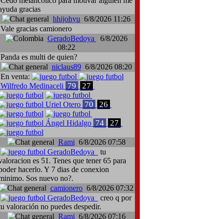
Cedo melancólico para motivar alguien me
ayuda gracias
hhijohyu
6/8/2026 11:26
Vale gracias camionero
GeradoBedoya
6/8/2026
08:22
Panda es multi de quien?
niclaus89
6/8/2026 08:20
En venta:
79
27
Wilfredo Medinaceli
70
26
Uriel Otero
74
27
Ángel Hidalgo
Rami
6/8/2026 07:58
GeradoBedoya
tu
valoracion es 51. Tenes que tener 65 para
poder hacerlo. Y 7 dias de conexion
minimo. Sos nuevo no?.
camionero
6/8/2026 07:32
GeradoBedoya
creo q por
tu valoración no puedes despedir.
Rami
6/8/2026 07:16