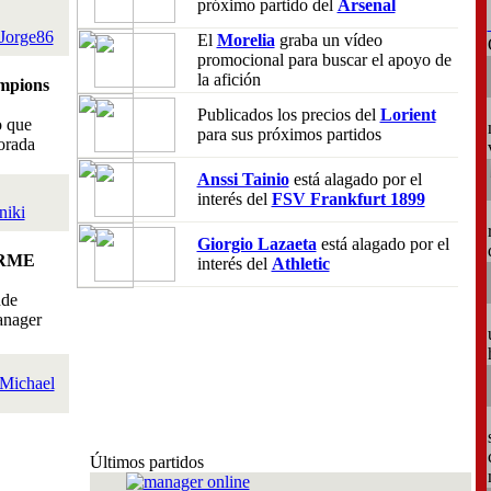
próximo partido del
Arsenal
Jorge86
El
Morelia
graba un vídeo
promocional para buscar el apoyo de
la afición
mpions
Publicados los precios del
Lorient
o que
para sus próximos partidos
orada
Anssi Tainio
está alagado por el
interés del
FSV Frankfurt 1899
niki
Giorgio Lazaeta
está alagado por el
RME
interés del
Athletic
nde
anager
Michael
Últimos partidos