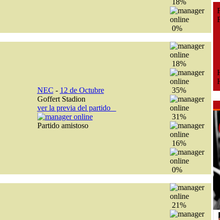
18%
Fe
Fe
0%
18%
H
H
NEC
-
12 de Octubre
35%
Goffert Stadion
ver la previa del partido
31%
Partido amistoso
16%
0%
21%