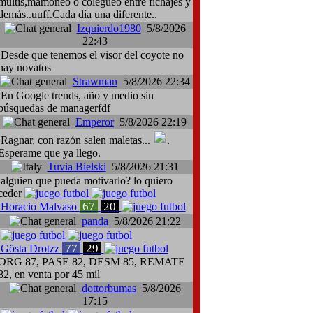
multis,mamoneo o colegueo entre fichajes y
demás..uuff.Cada día una diferente..
Izquierdo1980
5/8/2026
22:43
Desde que tenemos el visor del coyote no
hay novatos
Strawman
5/8/2026 22:34
En Google trends, año y medio sin
búsquedas de managerfdf
Emperor
5/8/2026 22:19
Ragnar, con razón salen maletas...
.
Esperame que ya llego.
Tuvia Bielski
5/8/2026 21:31
alguien que pueda motivarlo? lo quiero
ceder
67
20
Horacio Malvaso
panda
5/8/2026 21:22
77
29
Gösta Drotzz
ORG 87, PASE 82, DESM 85, REMATE
82, en venta por 45 mil
dottorbumas
5/8/2026
17:15