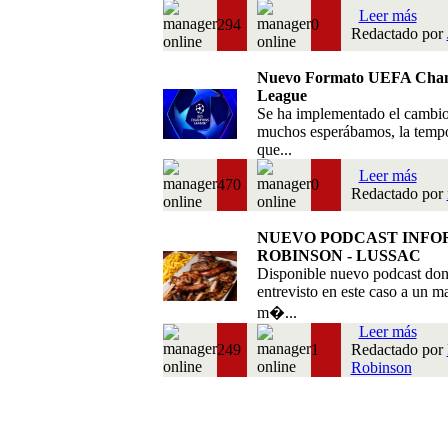
Leer más
294
0
Redactado por
Nuevo Formato UEFA Cha
League
Se ha implementado el cambi
muchos esperábamos, la temp
que...
Leer más
470
0
Redactado por
NUEVO PODCAST INFO
ROBINSON - LUSSAC
Disponible nuevo podcast do
entrevisto en este caso a un m
m�...
Leer más
249
1
Redactado por
Robinson