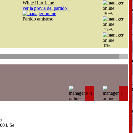
White Hart Lane
ver la previa del partido
30%
Partido amistoso
17%
0%
203
15
en
004. Se