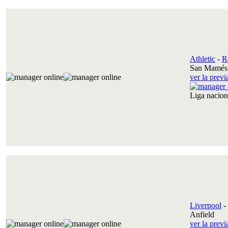
Athletic
-
R
San Mamés 
ver la prev
Liga nacio
Liverpool
-
Anfield
ver la prev