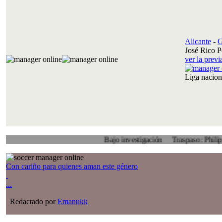
Alicante
-
G
José Rico P
ver la prev
Liga nacio
Bajo investigación
Traspaso: Philip Veenhuis
Con cariño para quienes aman este género
...
Redactado por
Emanukk