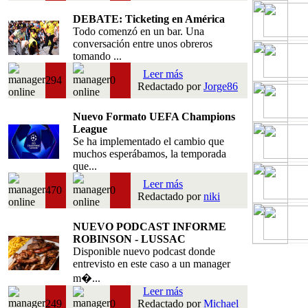
DEBATE: Ticketing en América
Todo comenzó en un bar. Una
conversación entre unos obreros
tomando ...
Leer más
294
0
Redactado por
Jorge86
Nuevo Formato UEFA Champions
League
Se ha implementado el cambio que
muchos esperábamos, la temporada
que...
Leer más
470
0
Redactado por
niki
NUEVO PODCAST INFORME
ROBINSON - LUSSAC
Disponible nuevo podcast donde
entrevisto en este caso a un manager
m�...
Leer más
249
0
Redactado por
Michael