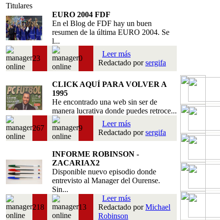
Titulares
EURO 2004 FDF
En el Blog de FDF hay un buen
resumen de la última EURO 2004. Se
l...
Leer más
23
0
Redactado por
sergifa
CLICK AQUÍ PARA VOLVER A
1995
He encontrado una web sin ser de
manera lucrativa donde puedes retroce...
Leer más
267
9
Redactado por
sergifa
INFORME ROBINSON -
ZACARIAX2
Disponible nuevo episodio donde
entrevisto al Manager del Ourense.
Sin...
Leer más
218
13
Redactado por
Michael
Robinson