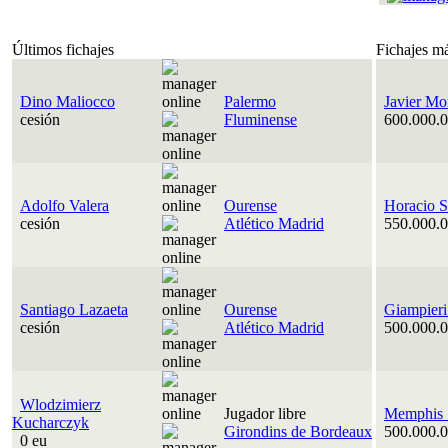
Últimos fichajes
Fichajes m
Dino Maliocco
Palermo
Javier Mo
cesión
Fluminense
600.000.0
Adolfo Valera
Ourense
Horacio S
cesión
Atlético Madrid
550.000.0
Santiago Lazaeta
Ourense
Giampieri
cesión
Atlético Madrid
500.000.0
Wlodzimierz
Jugador libre
Memphis 
Kucharczyk
Girondins de Bordeaux
500.000.0
0 eu