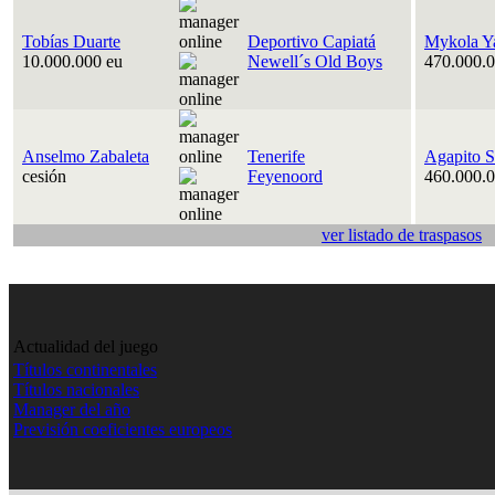
Tobías Duarte
Deportivo Capiatá
Mykola Y
10.000.000 eu
Newell´s Old Boys
470.000.0
Anselmo Zabaleta
Tenerife
Agapito S
cesión
Feyenoord
460.000.0
ver listado de traspasos
Actualidad del juego
Títulos continentales
Títulos nacionales
Manager del año
Previsión coeficientes europeos