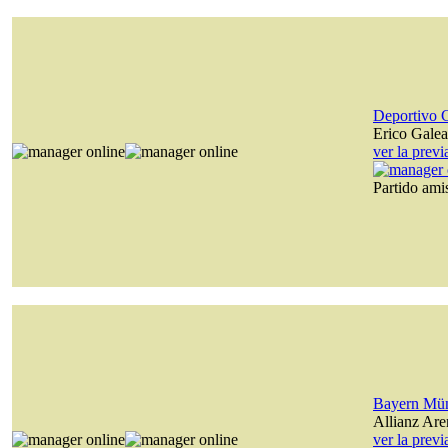
Deportivo 
Erico Gale
ver la prev
Partido am
Bayern Mü
Allianz Are
ver la prev