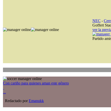
NEC
-
Cerr
Goffert Sta
ver la prev
Partido am
Con cariño para quienes aman este género
...
Redactado por
Emanukk