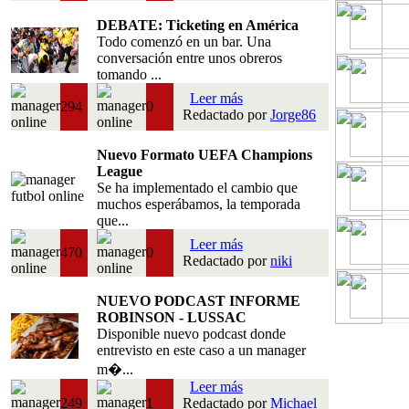
DEBATE: Ticketing en América
Todo comenzó en un bar. Una
conversación entre unos obreros
tomando ...
Leer más
294
0
Redactado por
Jorge86
Nuevo Formato UEFA Champions
League
Se ha implementado el cambio que
muchos esperábamos, la temporada
que...
Leer más
470
0
Redactado por
niki
NUEVO PODCAST INFORME
ROBINSON - LUSSAC
Disponible nuevo podcast donde
entrevisto en este caso a un manager
m�...
Leer más
249
1
Redactado por
Michael