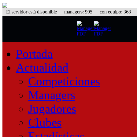
El servidor está disponible
managers: 995 con equipo: 368 equ
Portada
Actualidad
Competiciones
Managers
Jugadores
Clubes
Estadísticas