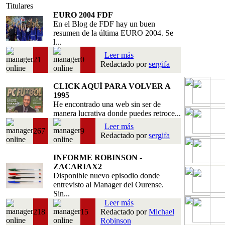
Titulares
EURO 2004 FDF
En el Blog de FDF hay un buen
resumen de la última EURO 2004. Se
l...
Leer más
21
0
Redactado por
sergifa
CLICK AQUÍ PARA VOLVER A
1995
He encontrado una web sin ser de
manera lucrativa donde puedes retroce...
Leer más
267
9
Redactado por
sergifa
INFORME ROBINSON -
ZACARIAX2
Disponible nuevo episodio donde
entrevisto al Manager del Ourense.
Sin...
Leer más
218
15
Redactado por
Michael
Robinson