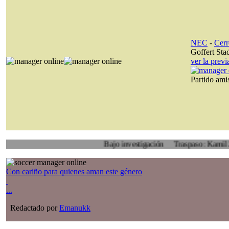
NEC
-
Cerr
Goffert Sta
ver la prev
Partido am
Bajo investigación
Traspaso: Kamil Zoidl, Vo
Con cariño para quienes aman este género
...
Redactado por
Emanukk