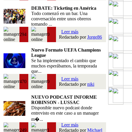
DEBATE: Ticketing en América
Todo comenzó en un bar. Una
conversación entre unos obreros
tomando ...
Leer más
294
0
Redactado por
Jorge86
Nuevo Formato UEFA Champions
League
Se ha implementado el cambio que
muchos esperábamos, la temporada
que...
Leer más
470
0
Redactado por
niki
NUEVO PODCAST INFORME
ROBINSON - LUSSAC
Disponible nuevo podcast donde
entrevisto en este caso a un manager
m�...
Leer más
249
1
Redactado por
Michael