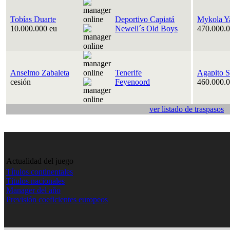
Tobías Duarte
Deportivo Capiatá
Mykola Y
10.000.000 eu
Newell´s Old Boys
470.000.0
Anselmo Zabaleta
Tenerife
Agapito S
cesión
Feyenoord
460.000.0
ver listado de traspasos
Actualidad del juego
Títulos continentales
Títulos nacionales
Manager del año
Previsión coeficientes europeos