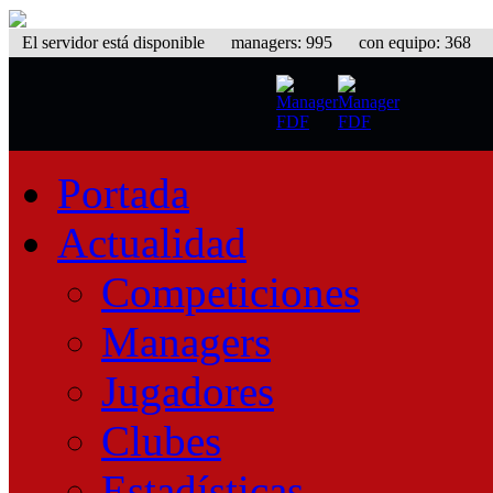
El servidor está disponible
managers: 995 con equipo: 368 equ
Portada
Actualidad
Competiciones
Managers
Jugadores
Clubes
Estadísticas