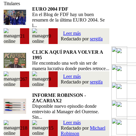
Titulares
EURO 2004 FDF
En el Blog de FDF hay un buen
resumen de la última EURO 2004. Se
l...
Leer más
21
0
Redactado por
sergifa
CLICK AQUÍ PARA VOLVER A
1995
He encontrado una web sin ser de
manera lucrativa donde puedes retroce...
Leer más
267
9
Redactado por
sergifa
INFORME ROBINSON -
ZACARIAX2
Disponible nuevo episodio donde
entrevisto al Manager del Ourense.
Sin...
Leer más
218
15
Redactado por
Michael
Robinson