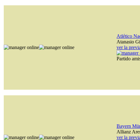
Atlético Na
Atanasio Gi
ver la prev
Partido am
Bayern Mü
Allianz Are
ver la prev