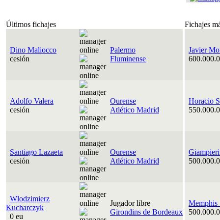
Últimos fichajes
Fichajes m
Dino Maliocco
Palermo
Javier Mo
cesión
Fluminense
600.000.0
Adolfo Valera
Ourense
Horacio S
cesión
Atlético Madrid
550.000.0
Santiago Lazaeta
Ourense
Giampieri
cesión
Atlético Madrid
500.000.0
Wlodzimierz
Jugador libre
Memphis 
Kucharczyk
Girondins de Bordeaux
500.000.0
0 eu