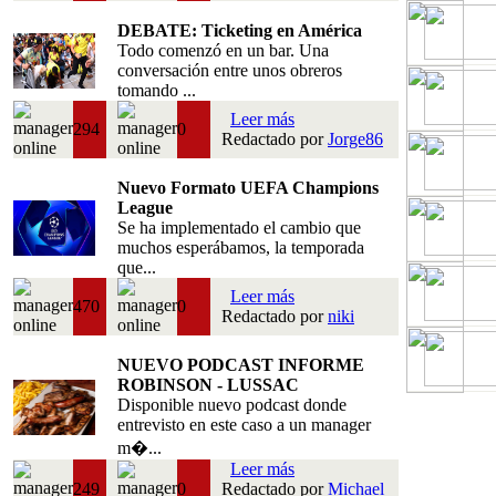
DEBATE: Ticketing en América
Todo comenzó en un bar. Una
conversación entre unos obreros
tomando ...
Leer más
294
0
Redactado por
Jorge86
Nuevo Formato UEFA Champions
League
Se ha implementado el cambio que
muchos esperábamos, la temporada
que...
Leer más
470
0
Redactado por
niki
NUEVO PODCAST INFORME
ROBINSON - LUSSAC
Disponible nuevo podcast donde
entrevisto en este caso a un manager
m�...
Leer más
249
0
Redactado por
Michael