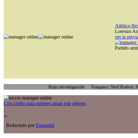
Atlético B
Lorenzo Ara
ver la prev
Partido am
Bajo investigación
Traspaso: Neil Barker, Rotherh
Con cariño para quienes aman este género
...
Redactado por
Emanukk