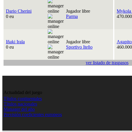
Dario Cherini
Jugador libre
Mykola
0 eu
Parma
470.000
Iñaki Irala
Jugador libre
Agapito
0 eu
Sportivo Iteño
460.000
ver listado de traspasos
Actualidad del juego
Títulos continentales
Títulos nacionales
Manager del año
Previsión coeficientes europeos