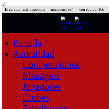
El servidor está disponible
managers: 994 con equipo: 366 equ
Portada
Actualidad
Competiciones
Managers
Jugadores
Clubes
Estadísticas