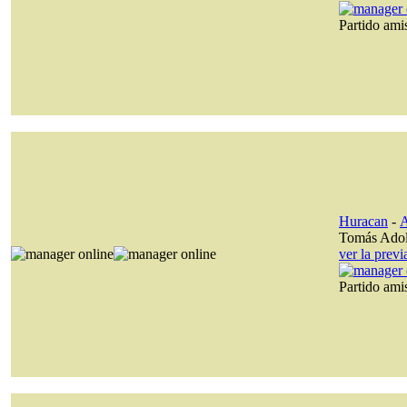
Partido am
Huracan
-
A
Tomás Ado
ver la prev
Partido am