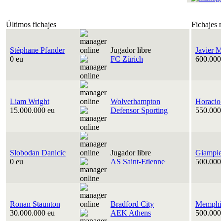
Últimos fichajes
Fichajes 
Stéphane Pfander
Jugador libre
Javier 
0 eu
FC Zürich
600.000
Liam Wright
Wolverhampton
Horacio
15.000.000 eu
Defensor Sporting
550.000
Slobodan Danicic
Jugador libre
Giampie
0 eu
AS Saint-Etienne
500.000
Ronan Staunton
Bradford City
Memphis
30.000.000 eu
AEK Athens
500.000