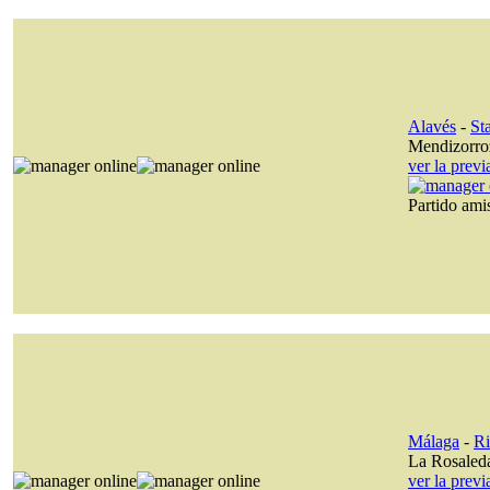
Alavés
-
St
Mendizorro
ver la prev
Partido am
Málaga
-
Ri
La Rosaled
ver la prev