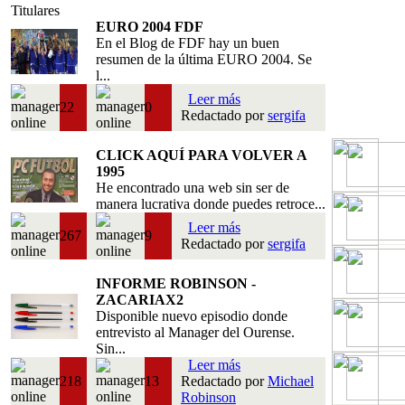
Titulares
EURO 2004 FDF
En el Blog de FDF hay un buen
resumen de la última EURO 2004. Se
l...
Leer más
22
0
Redactado por
sergifa
CLICK AQUÍ PARA VOLVER A
1995
He encontrado una web sin ser de
manera lucrativa donde puedes retroce...
Leer más
267
9
Redactado por
sergifa
INFORME ROBINSON -
ZACARIAX2
Disponible nuevo episodio donde
entrevisto al Manager del Ourense.
Sin...
Leer más
218
13
Redactado por
Michael
Robinson