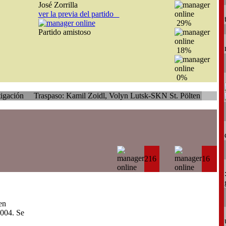
José Zorrilla
ver la previa del partido
29%
Partido amistoso
18%
0%
raspaso: Kamil Zoidl, Volyn Lutsk-SKN St. Pölten
216
16
en
004. Se