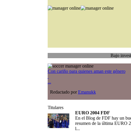
Bajo investigación
T
Con cariño para quienes aman este género
...
Redactado por
Emanukk
Titulares
EURO 2004 FDF
En el Blog de FDF hay un bu
resumen de la última EURO 2
l...