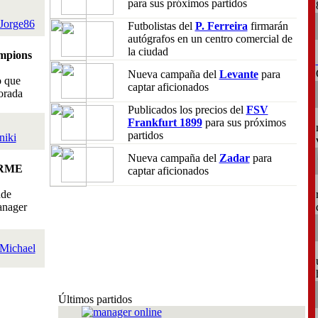
para sus próximos partidos
Jorge86
Futbolistas del
P. Ferreira
firmarán
autógrafos en un centro comercial de
la ciudad
mpions
Nueva campaña del
Levante
para
o que
captar aficionados
orada
Publicados los precios del
FSV
Frankfurt 1899
para sus próximos
partidos
niki
Nueva campaña del
Zadar
para
RME
captar aficionados
nde
anager
Michael
Últimos partidos