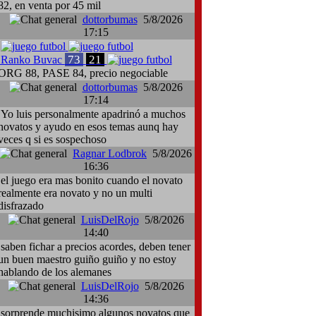
82, en venta por 45 mil
dottorbumas
5/8/2026
17:15
73
21
Ranko Buvac
ORG 88, PASE 84, precio negociable
dottorbumas
5/8/2026
17:14
Yo luis personalmente apadrinó a muchos
novatos y ayudo en esos temas aunq hay
veces q si es sospechoso
Ragnar Lodbrok
5/8/2026
16:36
el juego era mas bonito cuando el novato
realmente era novato y no un multi
disfrazado
LuisDelRojo
5/8/2026
14:40
saben fichar a precios acordes, deben tener
un buen maestro guiño guiño y no estoy
hablando de los alemanes
LuisDelRojo
5/8/2026
14:36
sorprende muchisimo algunos novatos que