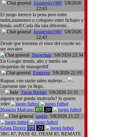
Izquierdo1980
5/8/2026
22:43
El juego merece la pena pero entre
multis,mamoneo o colegueo entre fichajes y
demás..uuff.Cada día una diferente..
Izquierdo1980
5/8/2026
22:43
Desde que tenemos el visor del coyote no
hay novatos
Strawman
5/8/2026 22:34
En Google trends, año y medio sin
búsquedas de managerfdf
Emperor
5/8/2026 22:19
Ragnar, con razón salen maletas...
.
Esperame que ya llego.
Tuvia Bielski
5/8/2026 21:31
alguien que pueda motivarlo? lo quiero
ceder
67
20
Horacio Malvaso
panda
5/8/2026 21:22
77
29
Gösta Drotzz
ORG 87, PASE 82, DESM 85, REMATE