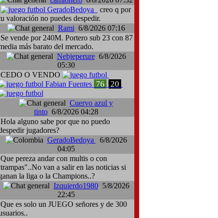
GeradoBedoya
creo q por
tu valoración no puedes despedir.
Rami
6/8/2026 07:16
Se vende por 240M. Portero sub 23 con 87
media más barato del mercado.
Nebjeperure
6/8/2026
05:30
CEDO O VENDO
76
20
Fabian Fuentes
Cuervo azul y
tinto
6/8/2026 04:28
Hola alguno sabe por que no puedo
despedir jugadores?
GeradoBedoya
6/8/2026
04:05
Que pereza andar con multis o con
:trampas"..No van a salir en las noticias si
ganan la liga o la Champions..?
Izquierdo1980
5/8/2026
22:45
Que es solo un JUEGO señores y de 300
usuarios..