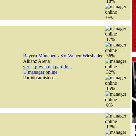
18%
Fe
Fe
0%
17%
H
H
Bayern München
-
SV Wehen Wiesbaden
36%
Allianz Arena
ver la previa del partido
32%
Partido amistoso
15%
0%
17%