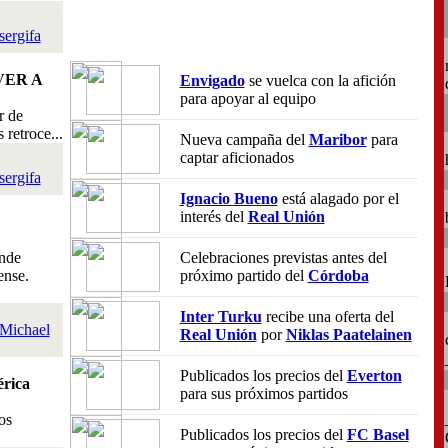
sergifa
VER A
Envigado
se vuelca con la afición
para apoyar al equipo
r de
retroce...
Nueva campaña del
Maribor
para
captar aficionados
sergifa
Ignacio Bueno
está alagado por el
interés del
Real Unión
nde
Celebraciones previstas antes del
ense.
próximo partido del
Córdoba
Inter Turku
recibe una oferta del
Michael
Real Unión
por
Niklas Paatelainen
Publicados los precios del
Everton
rica
para sus próximos partidos
os
Publicados los precios del
FC Basel