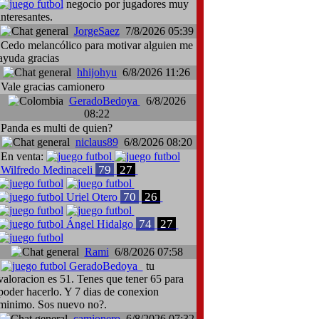
negocio por jugadores muy
interesantes.
JorgeSaez
7/8/2026 05:39
Cedo melancólico para motivar alguien me
ayuda gracias
hhijohyu
6/8/2026 11:26
Vale gracias camionero
GeradoBedoya
6/8/2026
08:22
Panda es multi de quien?
niclaus89
6/8/2026 08:20
En venta:
79
27
Wilfredo Medinaceli
70
26
Uriel Otero
74
27
Ángel Hidalgo
Rami
6/8/2026 07:58
GeradoBedoya
tu
valoracion es 51. Tenes que tener 65 para
poder hacerlo. Y 7 dias de conexion
minimo. Sos nuevo no?.
camionero
6/8/2026 07:32