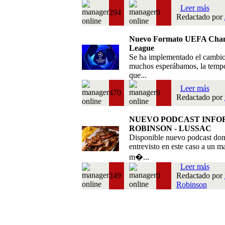
Leer más
294
0
Redactado por
Nuevo Formato UEFA Cha
League
Se ha implementado el cambi
muchos esperábamos, la temp
que...
Leer más
470
0
Redactado por
NUEVO PODCAST INFO
ROBINSON - LUSSAC
Disponible nuevo podcast do
entrevisto en este caso a un m
m�...
Leer más
249
0
Redactado por
Robinson