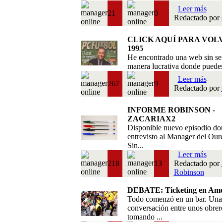
Leer más
21
0
Redactado por
CLICK AQUÍ PARA VOL
1995
He encontrado una web sin se
manera lucrativa donde puedes 
Leer más
267
9
Redactado por
INFORME ROBINSON -
ZACARIAX2
Disponible nuevo episodio do
entrevisto al Manager del Our
Sin...
Leer más
218
13
Redactado por
Robinson
DEBATE: Ticketing en Amé
Todo comenzó en un bar. Una
conversación entre unos obrer
tomando ...