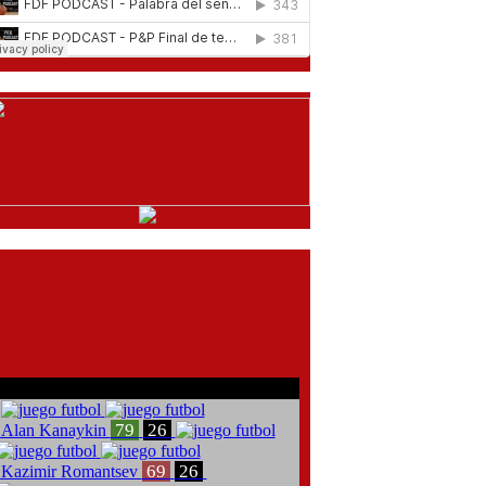
comentarios del chat
79
26
Alan Kanaykin
69
26
Kazimir Romantsev