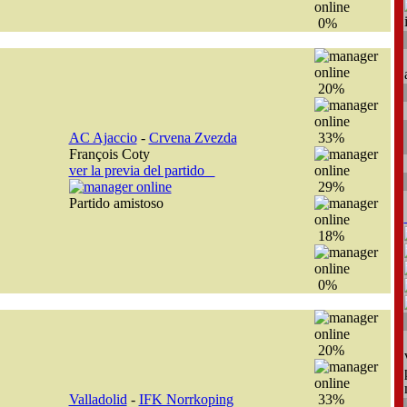
0%
20%
AC Ajaccio
-
Crvena Zvezda
33%
François Coty
ver la previa del partido
29%
Partido amistoso
18%
0%
20%
Valladolid
-
IFK Norrkoping
33%