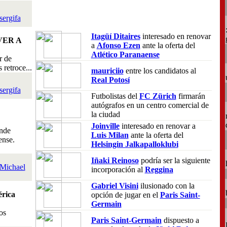
sergifa
Itagüí Ditaires
interesado en renovar
VER A
a
Afonso Ezen
ante la oferta del
Atlético Paranaense
r de
retroce...
mauriciio
entre los candidatos al
Real Potosí
sergifa
Futbolistas del
FC Zürich
firmarán
autógrafos en un centro comercial de
la ciudad
Joinville
interesado en renovar a
nde
Luis Milan
ante la oferta del
ense.
Helsingin Jalkapalloklubi
Iñaki Reinoso
podría ser la siguiente
Michael
incorporación al
Reggina
Gabriel Visini
ilusionado con la
rica
opción de jugar en el
Paris Saint-
Germain
os
Paris Saint-Germain
dispuesto a