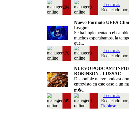
Leer más
294
0
Redactado por
Nuevo Formato UEFA Cha
League
Se ha implementado el cambi
muchos esperábamos, la temp
que...
Leer más
470
0
Redactado por
NUEVO PODCAST INFO
ROBINSON - LUSSAC
Disponible nuevo podcast do
entrevisto en este caso a un m
m�...
Leer más
249
0
Redactado por
Robinson