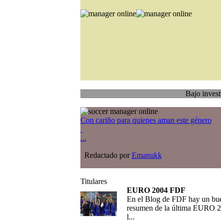
Bajo investigación
Tr
Con cariño para quienes aman este género
...
Redactado por
Emanukk
Titulares
EURO 2004 FDF
En el Blog de FDF hay un bu
resumen de la última EURO 2
l...