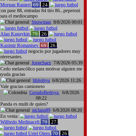
69
24
Morgan Ranieri
con pase 88, entradas 84 tiro 86...peperoni
para el mediocampo
Strawman
8/8/2026 00:01
79
26
Alan Kanaykin
69
26
Kazimir Romantsev
negocio por jugadores muy
interesantes.
JorgeSaez
7/8/2026 05:39
Cedo melancólico para motivar alguien me
ayuda gracias
hhijohyu
6/8/2026 11:26
Vale gracias camionero
GeradoBedoya
6/8/2026
08:22
Panda es multi de quien?
niclaus89
6/8/2026 08:20
En venta:
79
27
Wilfredo Medinaceli
70
26
Uriel Otero