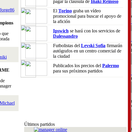
pagar la clausula de
Iñaki Reinoso
Jorge86
El
Torino
graba un vídeo
promocional para buscar el apoyo de
la afición
mpions
Ipswich
se hará con los servicios de
o que
Dalessandro
orada
Futbolistas del
Levski Sofia
firmarán
autógrafos en un centro comercial de
la ciudad
niki
Publicados los precios del
Palermo
RME
para sus próximos partidos
nde
anager
Michael
Últimos partidos