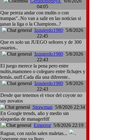
GeradoBedoya
6/8/2026
04:05
Que pereza andar con multis o con
:trampas"..No van a salir en las noticias si
ganan la liga o la Champions..?
Izquierdo1980
5/8/2026
22:45
Que es solo un JUEGO señores y de 300
usuarios..
Izquierdo1980
5/8/2026
22:43
El juego merece la pena pero entre
multis,mamoneo o colegueo entre fichajes y
demás..uuff.Cada día una diferente..
Izquierdo1980
5/8/2026
22:43
Desde que tenemos el visor del coyote no
hay novatos
Strawman
5/8/2026 22:34
En Google trends, año y medio sin
búsquedas de managerfdf
Emperor
5/8/2026 22:19
Ragnar, con razón salen maletas...
.
Esperame que ya llego.