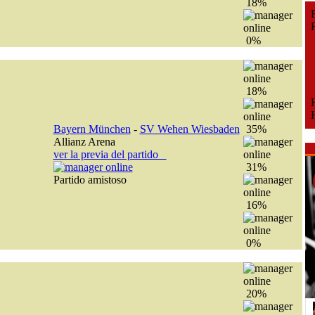
18%
Fe
Fe
0%
18%
H
H
Bayern München
-
SV Wehen Wiesbaden
35%
Allianz Arena
ver la previa del partido
31%
Partido amistoso
16%
0%
20%