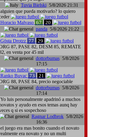
Tuvia Bielski
5/8/2026 21:31
alguien que pueda motivarlo? lo quiero
ceder
67
20
Horacio Malvaso
panda
5/8/2026 21:22
77
29
Gösta Drotzz
ORG 87, PASE 82, DESM 85, REMATE
82, en venta por 45 mil
dottorbumas
5/8/2026
17:15
73
21
Ranko Buvac
ORG 88, PASE 84, precio negociable
dottorbumas
5/8/2026
17:14
Yo luis personalmente apadrinó a muchos
novatos y ayudo en esos temas aunq hay
veces q si es sospechoso
Ragnar Lodbrok
5/8/2026
16:36
el juego era mas bonito cuando el novato
realmente era novato y no un multi