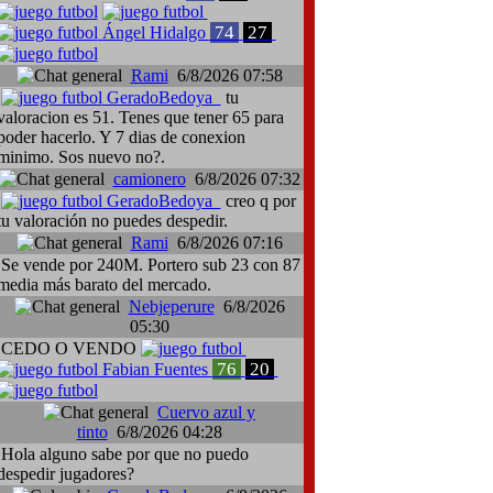
74
27
Ángel Hidalgo
Rami
6/8/2026 07:58
GeradoBedoya
tu
valoracion es 51. Tenes que tener 65 para
poder hacerlo. Y 7 dias de conexion
minimo. Sos nuevo no?.
camionero
6/8/2026 07:32
GeradoBedoya
creo q por
Zoidl, Volyn Lutsk-SKN St. Pölten
Traspaso: Giampieri Cusinato, 
tu valoración no puedes despedir.
Rami
6/8/2026 07:16
Se vende por 240M. Portero sub 23 con 87
media más barato del mercado.
Nebjeperure
6/8/2026
05:30
CEDO O VENDO
76
20
Fabian Fuentes
Cuervo azul y
tinto
6/8/2026 04:28
Hola alguno sabe por que no puedo
despedir jugadores?