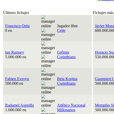
Últimos fichajes
Fichajes más
Francisco Ortiz
Jugador libre
Javier Mora
0 eu
Celje
600.000.00
Ian Ramsey
Grêmio
Horacio Su
5.000.000 eu
Corinthians
550.000.00
Fabien Evroyn
Bela Krajina
Giampieri 
500.000 eu
Corinthians
500.000.00
Radamel Aspirilla
Atlético Nacional
Memphis Sl
1.000.000 eu
Millonarios
500.000.00