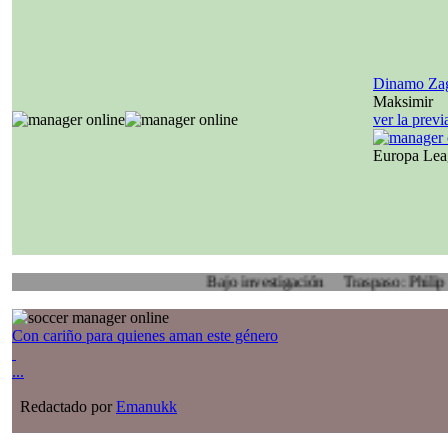
Dinamo Za
Maksimir
ver la prev
Europa Le
Bajo investigación
Traspaso: Philip Veenhuis
Con cariño para quienes aman este género
...
Redactado por
Emanukk