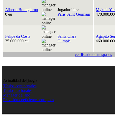
Alberto Boungiorno
Jugador libre
Mykola Yar
0 eu
Paris Saint-Germain
470.000.00
Felipe da Costa
Santa Clara
Agapito Se
35.000.000 eu
Olimpia
460.000.00
ver listado de traspasos
Actualidad del juego
Títulos continentales
Títulos nacionales
Manager del año
Previsión coeficientes europeos