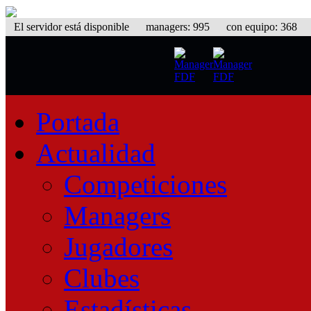
El servidor está disponible
managers: 995 con equipo: 368 equ
Portada
Actualidad
Competiciones
Managers
Jugadores
Clubes
Estadísticas