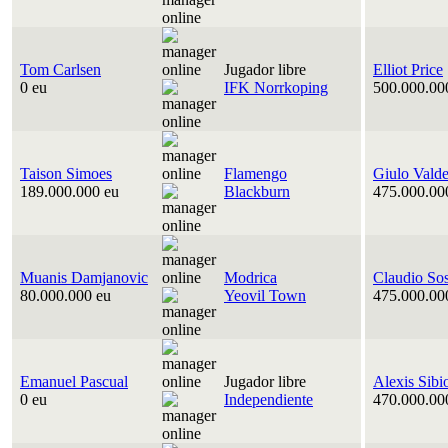
Tom Carlsen
Jugador libre
Elliot Price
0 eu
IFK Norrkoping
500.000.00
Taison Simoes
Flamengo
Giulo Vald
189.000.000 eu
Blackburn
475.000.00
Muanis Damjanovic
Modrica
Claudio So
80.000.000 eu
Yeovil Town
475.000.00
Emanuel Pascual
Jugador libre
Alexis Sibi
0 eu
Independiente
470.000.00