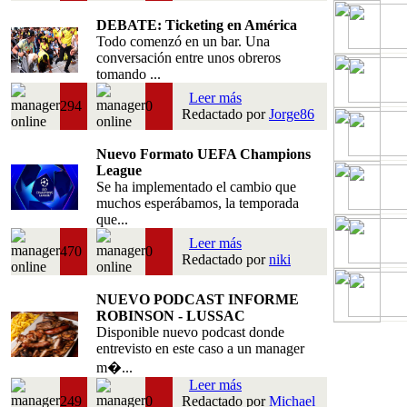
DEBATE: Ticketing en América
Todo comenzó en un bar. Una
conversación entre unos obreros
tomando ...
Leer más
294
0
Redactado por
Jorge86
Nuevo Formato UEFA Champions
League
Se ha implementado el cambio que
muchos esperábamos, la temporada
que...
Leer más
470
0
Redactado por
niki
NUEVO PODCAST INFORME
ROBINSON - LUSSAC
Disponible nuevo podcast donde
entrevisto en este caso a un manager
m�...
Leer más
249
0
Redactado por
Michael