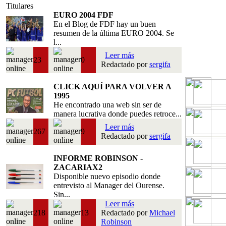
Titulares
EURO 2004 FDF
En el Blog de FDF hay un buen
resumen de la última EURO 2004. Se
l...
Leer más
23
0
Redactado por
sergifa
CLICK AQUÍ PARA VOLVER A
1995
He encontrado una web sin ser de
manera lucrativa donde puedes retroce...
Leer más
267
9
Redactado por
sergifa
INFORME ROBINSON -
ZACARIAX2
Disponible nuevo episodio donde
entrevisto al Manager del Ourense.
Sin...
Leer más
218
13
Redactado por
Michael
Robinson