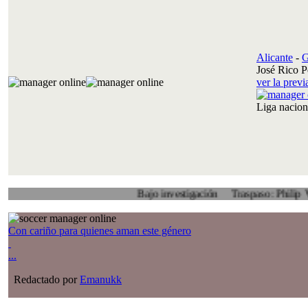
Alicante
-
G
José Rico P
ver la prev
Liga nacio
Bajo investigación
Traspaso: Philip Veenhuis, 
Con cariño para quienes aman este género
...
Redactado por
Emanukk