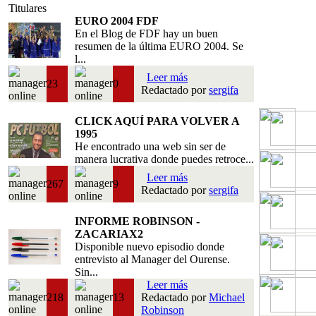
Titulares
EURO 2004 FDF
En el Blog de FDF hay un buen
resumen de la última EURO 2004. Se
l...
Leer más
23
0
Redactado por
sergifa
CLICK AQUÍ PARA VOLVER A
1995
He encontrado una web sin ser de
manera lucrativa donde puedes retroce...
Leer más
267
9
Redactado por
sergifa
INFORME ROBINSON -
ZACARIAX2
Disponible nuevo episodio donde
entrevisto al Manager del Ourense.
Sin...
Leer más
218
13
Redactado por
Michael
Robinson