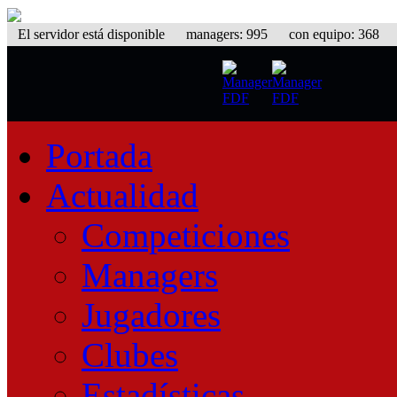
El servidor está disponible
managers: 995 con equipo: 368 equ
Portada
Actualidad
Competiciones
Managers
Jugadores
Clubes
Estadísticas