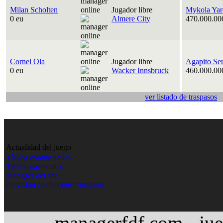
Milan Scholten
Jugador libre
Mykola Yar
0 eu
Almere City
470.000.00
Cornel Ola
Jugador libre
Agapito Se
0 eu
Wacker Innsbruck
460.000.00
ver listado de traspasos
Actualidad del juego
Títulos continentales
Títulos nacionales
Manager del año
Previsión coeficientes europeos
managerfdf.com - jue