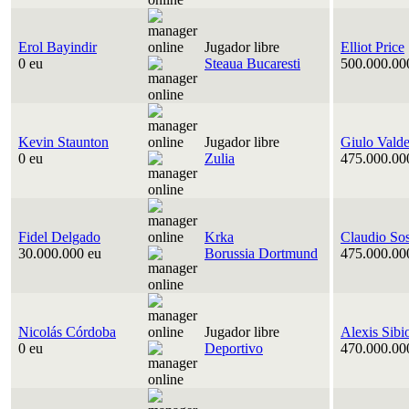
Erol Bayindir
Jugador libre
Elliot Price
0 eu
Steaua Bucaresti
500.000.00
Kevin Staunton
Jugador libre
Giulo Vald
0 eu
Zulia
475.000.00
Fidel Delgado
Krka
Claudio So
30.000.000 eu
Borussia Dortmund
475.000.00
Nicolás Córdoba
Jugador libre
Alexis Sibi
0 eu
Deportivo
470.000.00