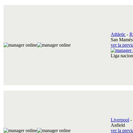
Athletic
-
R
San Mamés 
ver la prev
Liga nacio
Liverpool
-
Anfield
ver la prev