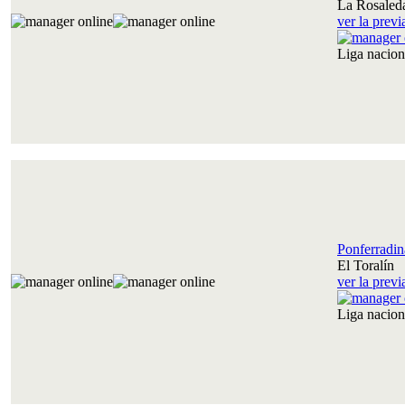
La Rosaled
ver la prev
Liga nacio
Ponferradin
El Toralín
ver la prev
Liga nacio