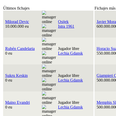
Últimos fichajes
Fichajes más
Milorad Devic
Osijek
Javier Mora
10.000.000 eu
Istra 1961
600.000.00
Rubén Candelaria
Jugador libre
Horacio Su
0 eu
Lechia Gdansk
550.000.00
Sukru Keskin
Jugador libre
Giampieri 
0 eu
Lechia Gdansk
500.000.00
Maino Evandri
Jugador libre
Memphis Sl
0 eu
Lechia Gdansk
500.000.00