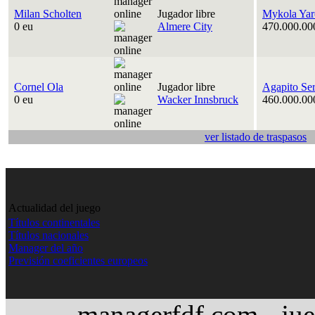
Milan Scholten
Jugador libre
Mykola Yar
0 eu
Almere City
470.000.00
Cornel Ola
Jugador libre
Agapito Se
0 eu
Wacker Innsbruck
460.000.00
ver listado de traspasos
Actualidad del juego
Títulos continentales
Títulos nacionales
Manager del año
Previsión coeficientes europeos
managerfdf.com - jue