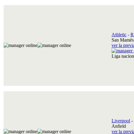
Athletic
-
R
San Mamés 
ver la prev
Liga nacio
Liverpool
-
Anfield
ver la prev