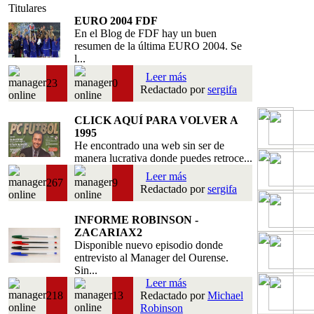
Titulares
EURO 2004 FDF
En el Blog de FDF hay un buen
resumen de la última EURO 2004. Se
l...
Leer más
23
0
Redactado por
sergifa
CLICK AQUÍ PARA VOLVER A
1995
He encontrado una web sin ser de
manera lucrativa donde puedes retroce...
Leer más
267
9
Redactado por
sergifa
INFORME ROBINSON -
ZACARIAX2
Disponible nuevo episodio donde
entrevisto al Manager del Ourense.
Sin...
Leer más
218
13
Redactado por
Michael
Robinson