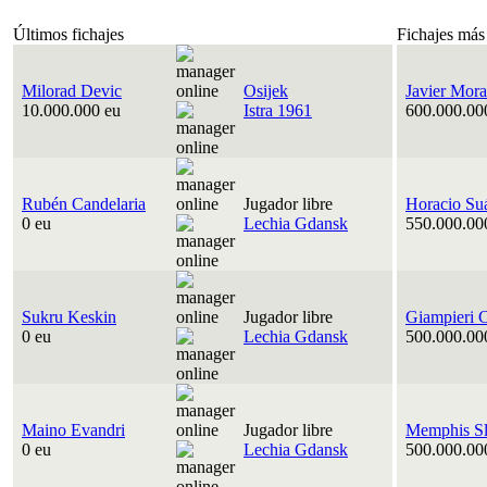
Últimos fichajes
Fichajes más
Milorad Devic
Osijek
Javier Mora
10.000.000 eu
Istra 1961
600.000.00
Rubén Candelaria
Jugador libre
Horacio Su
0 eu
Lechia Gdansk
550.000.00
Sukru Keskin
Jugador libre
Giampieri 
0 eu
Lechia Gdansk
500.000.00
Maino Evandri
Jugador libre
Memphis Sl
0 eu
Lechia Gdansk
500.000.00