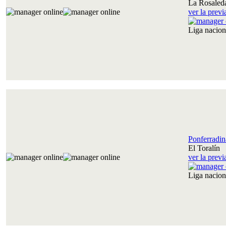
La Rosaled
ver la prev
Liga nacio
Ponferradin
El Toralín
ver la prev
Liga nacio