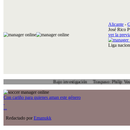
Alicante
-
G
José Rico P
ver la prev
Liga nacio
Bajo investigación
Traspaso: Philip Veenhuis, Al
Con cariño para quienes aman este género
...
Redactado por
Emanukk