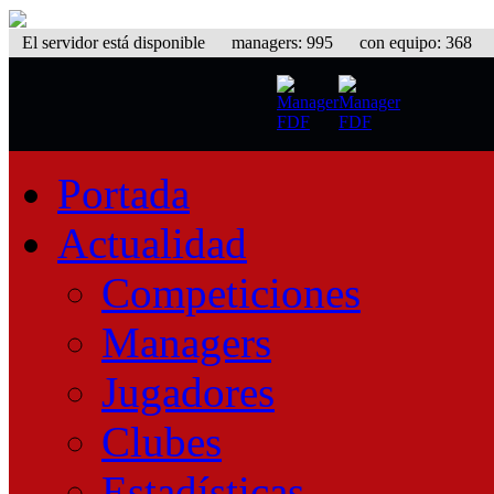
El servidor está disponible
managers: 995 con equipo: 368 equ
Portada
Actualidad
Competiciones
Managers
Jugadores
Clubes
Estadísticas