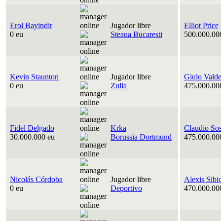
Erol Bayindir
Jugador libre
Elliot Price
0 eu
Steaua Bucaresti
500.000.00
Kevin Staunton
Jugador libre
Giulo Vald
0 eu
Zulia
475.000.00
Fidel Delgado
Krka
Claudio So
30.000.000 eu
Borussia Dortmund
475.000.00
Nicolás Córdoba
Jugador libre
Alexis Sibi
0 eu
Deportivo
470.000.00