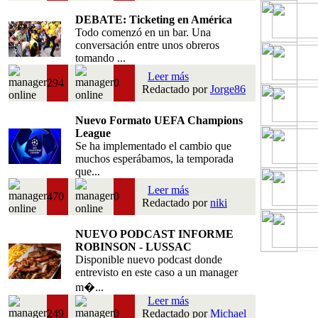
DEBATE: Ticketing en América
Todo comenzó en un bar. Una
conversación entre unos obreros
tomando ...
Leer más
294
0
Redactado por
Jorge86
Nuevo Formato UEFA Champions
League
Se ha implementado el cambio que
muchos esperábamos, la temporada
que...
Leer más
470
0
Redactado por
niki
NUEVO PODCAST INFORME
ROBINSON - LUSSAC
Disponible nuevo podcast donde
entrevisto en este caso a un manager
m�...
Leer más
249
0
Redactado por
Michael