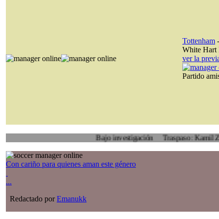
Tottenham
White Hart
ver la prev
Partido am
Bajo investigación
Traspaso: Kamil Zoidl, Vol
Con cariño para quienes aman este género
...
Redactado por
Emanukk