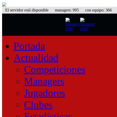
El servidor está disponible
managers: 995 con equipo: 366 equ
Portada
Actualidad
Competiciones
Managers
Jugadores
Clubes
Estadísticas