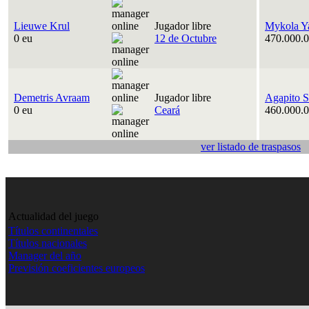
Lieuwe Krul
Jugador libre
Mykola Y
0 eu
12 de Octubre
470.000.0
Demetris Avraam
Jugador libre
Agapito S
0 eu
Ceará
460.000.0
ver listado de traspasos
Actualidad del juego
Títulos continentales
Títulos nacionales
Manager del año
Previsión coeficientes europeos