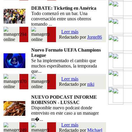
DEBATE: Ticketing en América
Todo comenzó en un bar. Una
conversación entre unos obreros
tomando ...
Leer más
294
0
Redactado por
Jorge86
Nuevo Formato UEFA Champions
League
Se ha implementado el cambio que
muchos esperábamos, la temporada
que...
Leer más
470
0
Redactado por
niki
NUEVO PODCAST INFORME
ROBINSON - LUSSAC
Disponible nuevo podcast donde
entrevisto en este caso a un manager
m�...
Leer más
249
1
Redactado por
Michael