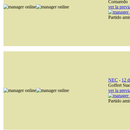
Cornaredo
ver la prev
Partido am
NEC
-
12 d
Goffert Sta
ver la prev
Partido am