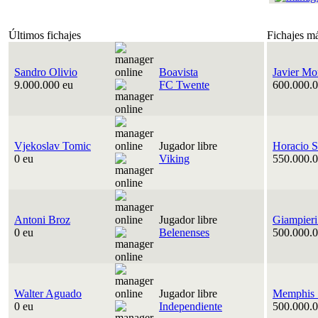
Últimos fichajes
Fichajes m
Sandro Olivio
Boavista
Javier Mo
9.000.000 eu
FC Twente
600.000.0
Vjekoslav Tomic
Jugador libre
Horacio S
0 eu
Viking
550.000.0
Antoni Broz
Jugador libre
Giampieri
0 eu
Belenenses
500.000.0
Walter Aguado
Jugador libre
Memphis 
0 eu
Independiente
500.000.0