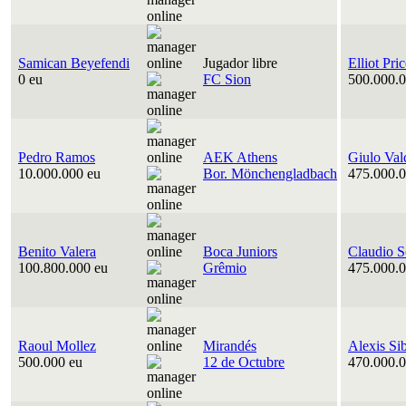
Samican Beyefendi
Jugador libre
Elliot Pri
0 eu
FC Sion
500.000.0
Pedro Ramos
AEK Athens
Giulo Val
10.000.000 eu
Bor. Mönchengladbach
475.000.0
Benito Valera
Boca Juniors
Claudio S
100.800.000 eu
Grêmio
475.000.0
Raoul Mollez
Mirandés
Alexis Si
500.000 eu
12 de Octubre
470.000.0