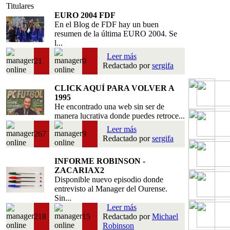
Titulares
EURO 2004 FDF
En el Blog de FDF hay un buen
resumen de la última EURO 2004. Se
l...
Leer más
21
0
Redactado por
sergifa
CLICK AQUÍ PARA VOLVER A
1995
He encontrado una web sin ser de
manera lucrativa donde puedes retroce...
Leer más
267
9
Redactado por
sergifa
INFORME ROBINSON -
ZACARIAX2
Disponible nuevo episodio donde
entrevisto al Manager del Ourense.
Sin...
Leer más
218
15
Redactado por
Michael
Robinson